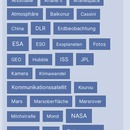
Anomalie
Ariane 5
Arianespace
Atmosphäre
Baikonur
Cassini
DLR
Erdbeobachtung
China
ESA
ESO
Fotos
Exoplaneten
ISS
JPL
GEO
Hubble
Kamera
Klimawandel
Kommunikationssatellit
Kourou
Mars
Marsrover
Marsoberfläche
NASA
Milchstraße
Mond