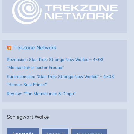
r
i
e
n
TrekZone Network
Rezension: Star Trek: Strange New Worlds – 4×03
“Menschlicher bester Freund”
Kurzrezension: “Star Trek: Strange New Worlds” – 4×03
“Human Best Friend”
Review: “The Mandalorian & Grogu”
Schlagwort Wolke