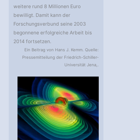
weitere rund 8 Millionen Euro
bewilligt. Damit kann der
Forschungsverbund seine 2003
begonnene erfolgreiche Arbeit bis
2014 fortsetzen.
Ein Beitrag von Hans J. Kemm. Quelle:
Pressemitteilung der Friedrich-Schiller-
Universität Jena,.