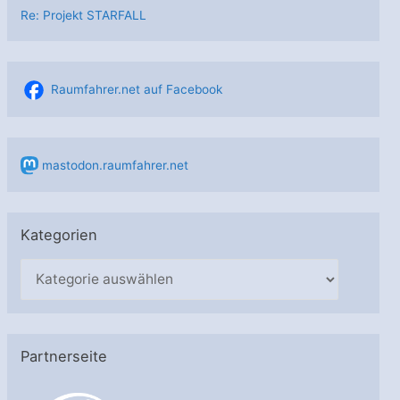
Re: Projekt STARFALL
Raumfahrer.net auf Facebook
mastodon.raumfahrer.net
Kategorien
K
a
t
e
Partnerseite
g
o