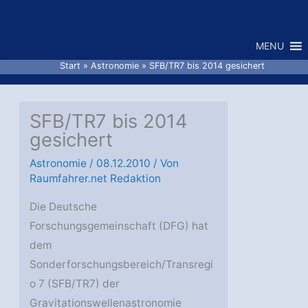
Zum
Inhalt
MENU
springen
Start
Astronomie
SFB/TR7 bis 2014 gesichert
SFB/TR7 bis 2014
gesichert
Astronomie
/
08.12.2010
/ Von
Raumfahrer.net Redaktion
Die Deutsche
Forschungsgemeinschaft (DFG) hat
dem
Sonderforschungsbereich/Transregi
o 7 (SFB/TR7) der
Gravitationswellenastronomie