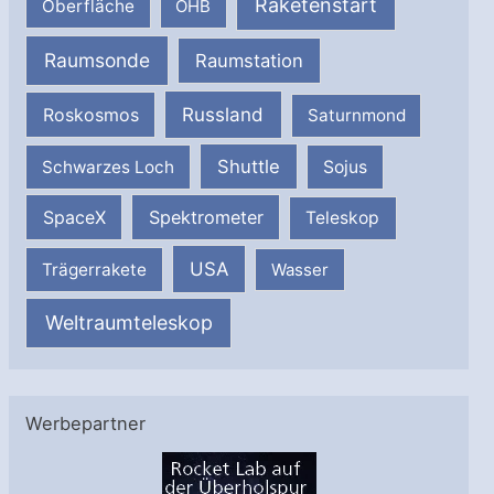
Raketenstart
Oberfläche
OHB
Raumsonde
Raumstation
Russland
Roskosmos
Saturnmond
Shuttle
Schwarzes Loch
Sojus
SpaceX
Spektrometer
Teleskop
USA
Trägerrakete
Wasser
Weltraumteleskop
Werbepartner