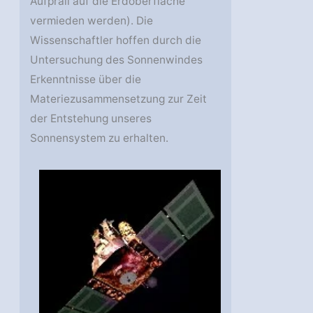
Aufprall auf die Erdoberfläche
vermieden werden). Die
Wissenschaftler hoffen durch die
Untersuchung des Sonnenwindes
Erkenntnisse über die
Materiezusammensetzung zur Zeit
der Entstehung unseres
Sonnensystem zu erhalten.