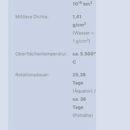
18
3
10
km
Mittlere Dichte:
1,41
3
g/cm
(Wasser =
3
1 g/cm
)
Oberflächentemperatur:
ca. 5.500°
C
Rotationsdauer:
25,38
Tage
(Äquator) /
ca. 36
Tage
(Polnähe)