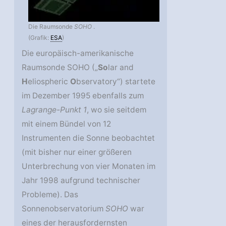
Die Raumsonde
SOHO
.
(Grafik:
ESA
)
Die europäisch-amerikanische
Raumsonde SOHO („
So
lar and
H
eliospheric
O
bservatory“) startete
im Dezember 1995 ebenfalls zum
Lagrange-Punkt 1
, wo sie seitdem
mit einem Bündel von 12
Instrumenten die Sonne beobachtet
(mit bisher nur einer größeren
Unterbrechung von vier Monaten im
Jahr 1998 aufgrund technischer
Probleme). Das
Sonnenobservatorium
SOHO
war
eines der herausfordernsten