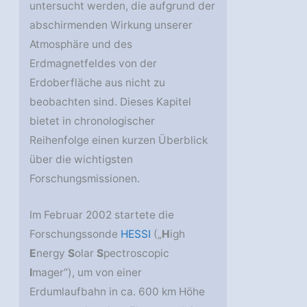
untersucht werden, die aufgrund der
abschirmenden Wirkung unserer
Atmosphäre und des
Erdmagnetfeldes von der
Erdoberfläche aus nicht zu
beobachten sind. Dieses Kapitel
bietet in chronologischer
Reihenfolge einen kurzen Überblick
über die wichtigsten
Forschungsmissionen.
Im Februar 2002 startete die
Forschungssonde
HESSI
(„
H
igh
E
nergy
S
olar
S
pectroscopic
I
mager“), um von einer
Erdumlaufbahn in ca. 600 km Höhe