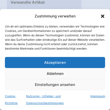
Verwandte Artikel:
Es stürmt die Sonne
Zustimmung verwalten
Spektralanalyse
Um dir ein optimales Erlebnis zu bieten, verwenden wir Technologien wie
Cookies, um Geräteinformationen zu speichern und/oder darauf
Verwandte Webseiten:
zuzugreifen. Wenn du diesen Technologien zustimmst, können wir Daten
wie das Surfverhalten oder eindeutige IDs auf dieser Website verarbeiten.
Wenn du deine Zustimmung nicht erteilst oder zurückziehst, können
HESSI
-Homepage (englisch)
bestimmte Merkmale und Funktionen beeinträchtigt werden.
SOHO
-Homepage der ESA
(englisch)
Akzeptieren
Genesis
-Homepage der NASA
Ablehnen
(englisch)
Ulysses
-Homepage der ESA
Einstellungen ansehen
(englisch)
Die Neun Planeten:
Sonne
Cookie-
Nutzungs-, Urheber- und
Impressum
Solarviews.com
Richtlinie
Datenschutzbestimmungen
(englisch/deutsch)