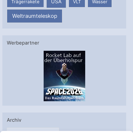
USA
Trägerrakete
VLT
Wasser
Weltraumteleskop
Werbepartner
Archiv
A