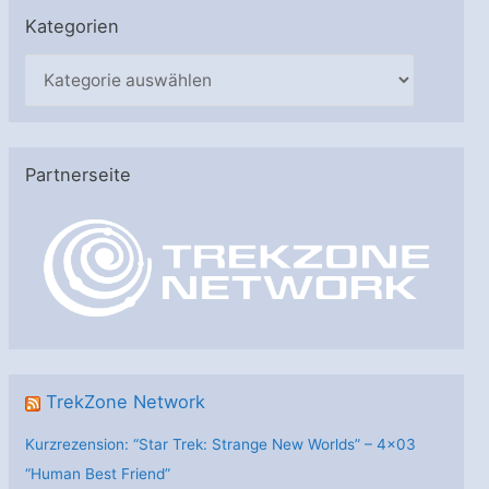
Kategorien
K
a
t
e
Partnerseite
g
o
r
i
e
n
TrekZone Network
Kurzrezension: “Star Trek: Strange New Worlds” – 4×03
“Human Best Friend”