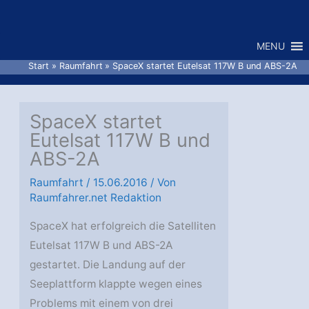
Zum
Inhalt
MENU
springen
Start
Raumfahrt
SpaceX startet Eutelsat 117W B und ABS-2A
SpaceX startet
Eutelsat 117W B und
ABS-2A
Raumfahrt
/
15.06.2016
/ Von
Raumfahrer.net Redaktion
SpaceX hat erfolgreich die Satelliten
Eutelsat 117W B und ABS-2A
gestartet. Die Landung auf der
Seeplattform klappte wegen eines
Problems mit einem von drei