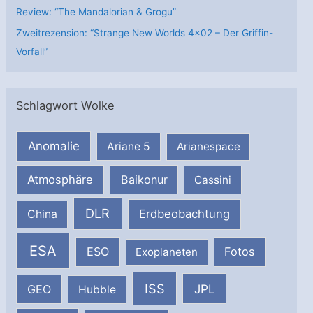
Review: “The Mandalorian & Grogu”
Zweitrezension: “Strange New Worlds 4×02 – Der Griffin-
Vorfall”
Schlagwort Wolke
Anomalie
Ariane 5
Arianespace
Atmosphäre
Baikonur
Cassini
DLR
Erdbeobachtung
China
ESA
ESO
Fotos
Exoplaneten
ISS
JPL
GEO
Hubble