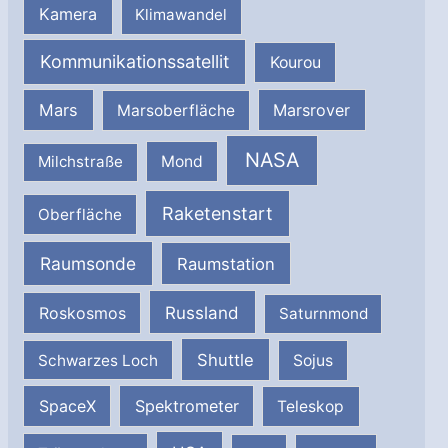
Kamera
Klimawandel
Kommunikationssatellit
Kourou
Mars
Marsrover
Marsoberfläche
NASA
Milchstraße
Mond
Raketenstart
Oberfläche
Raumsonde
Raumstation
Russland
Roskosmos
Saturnmond
Shuttle
Schwarzes Loch
Sojus
SpaceX
Spektrometer
Teleskop