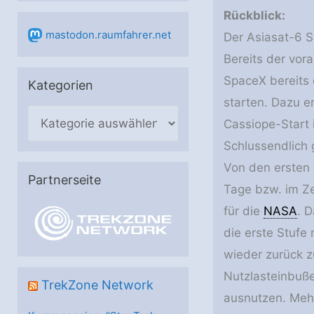
Rückblick:
mastodon.raumfahrer.net
Der Asiasat-6 S
Bereits der vor
SpaceX bereits 
Kategorien
starten. Dazu e
K
Cassiope-Start 
a
Schlussendlich
t
Von den ersten 7
e
Partnerseite
Tage bzw. im Ze
g
für die
NASA
. 
o
die erste Stufe
r
wieder zurück z
i
Nutzlasteinbuße
e
TrekZone Network
ausnutzen. Meh
n