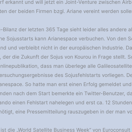
 erkannt und will jetzt ein Joint-Venture zwischen Airb
ten der beiden Firmen bzgl. Ariane vereint werden solle
Bilanz der letzten 365 Tage sieht leider alles andere al
che Sojusstarts kann Arianespace verbuchen. Von den S
and und verbleibt nicht in der europäischen Industrie. 
n, der die Zukunft der Sojus von Kourou in Frage stellt. 
linepublikation, dass man überlege alle Galileosatellit
tersuchungsergebnisse des Sojusfehlstarts vorliegen. De
ianespace. So hatte man erst einen Erfolg gemeldet und 
unden nach dem Start bemerkte ein Twitter-Benutzer, 
do einen Fehlstart nahelegen und erst ca. 12 Stunden
ötigt, eine Pressemitteilung rauszugeben in der man vo
st die „World Satellite Business Week“ von Euroconsult 