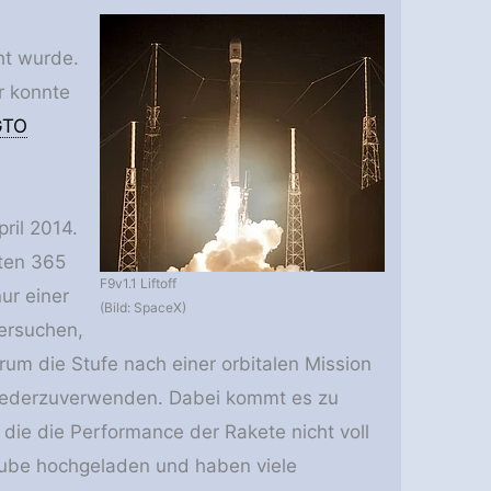
ht wurde.
r konnte
GTO
ril 2014.
zten 365
F9v1.1 Liftoff
ur einer
(Bild: SpaceX)
Versuchen,
rum die Stufe nach einer orbitalen Mission
 wiederzuverwenden. Dabei kommt es zu
die die Performance der Rakete nicht voll
ube hochgeladen und haben viele