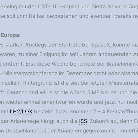
 Boeing mit der CST-100-Kapsel und Sierra Nevada Cor
e soll unmittelbar bevorstehen und eventuell bereits n
n Europa:
es starken Anstiegs der Startrate bei SpaceX, könnte m
ären, zu einer Einigung im seit Jahren andauernden A
 entfernt. Erst diese Woche berichtete der Branchenin
A
-Ministerratskonferenz im Dezember droht oder altern
 sollen. Hintergrund ist die seit der letzten Ministerr
ft. Deutschland will erst die Ariane 5 ME bauen und die 
n wieder einmal umentworfen wurde und jetzt nur noch
 mit
LH2
/
LOX
besteht. Dazu kommen 2 – 4 Feststoffboo
 der Arianefrage hängt auch die
ISS
-Zukunft ab, denn Fr
 Deutschland bei der Ariane entgegenkommt. Immerhin 