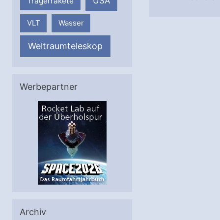
USA
Trägerrakete
VLT
Wasser
Weltraumteleskop
Werbepartner
Archiv