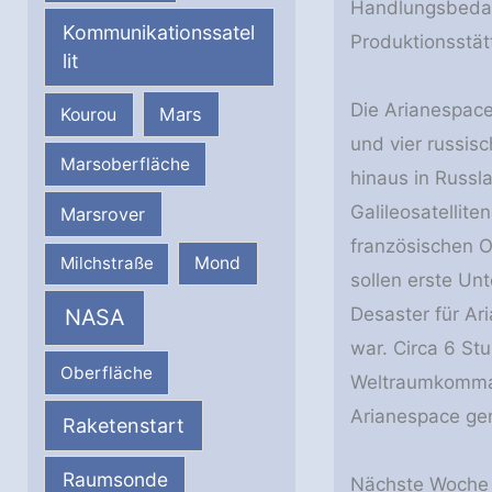
Handlungsbedarf
Kommunikationssatel
Produktionsstät
lit
Die Arianespace-
Mars
Kourou
und vier russis
Marsoberfläche
hinaus in Russl
Galileosatellite
Marsrover
französischen On
Milchstraße
Mond
sollen erste Un
Desaster für Ar
NASA
war. Circa 6 St
Oberfläche
Weltraumkomman
Arianespace gen
Raketenstart
Raumsonde
Nächste Woche i