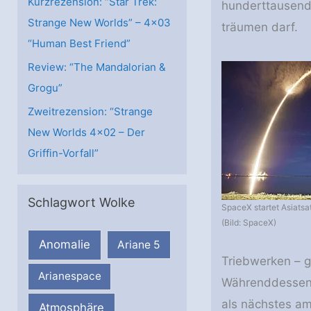
Kurzrezension: “Star Trek:
hunderttausend
Strange New Worlds” – 4×03
träumen darf.
“Human Best Friend”
Review: “The Mandalorian &
Grogu”
Zweitrezension: “Strange
New Worlds 4×02 – Der
Griffin-Vorfall”
Schlagwort Wolke
SpaceX startet Asiatsat
(Bild: SpaceX)
Anomalie
Ariane 5
Triebwerken – g
Arianespace
Währenddessen 
als nächstes am
Atmosphäre