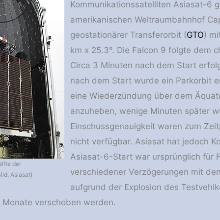
Kommunikationssatelliten Asiasat-6 ge
amerikanischen Weltraumbahnhof Cape
geostationärer Transferorbit (
GTO
) m
km x 25.3°. Die Falcon 9 folgte dem c
Circa 3 Minuten nach dem Start erfol
nach dem Start wurde ein Parkorbit e
eine Wiederzündung über dem Äquat
anzuheben, wenige Minuten später wur
Einschussgenauigkeit waren zum Zeitp
nicht verfügbar. Asiasat hat jedoch K
Asiasat-6-Start war ursprünglich für 
lfte der
verschiedener Verzögerungen mit den
ild: Asiasat)
aufgrund der Explosion des Testvehik
6 Monate verschoben werden.