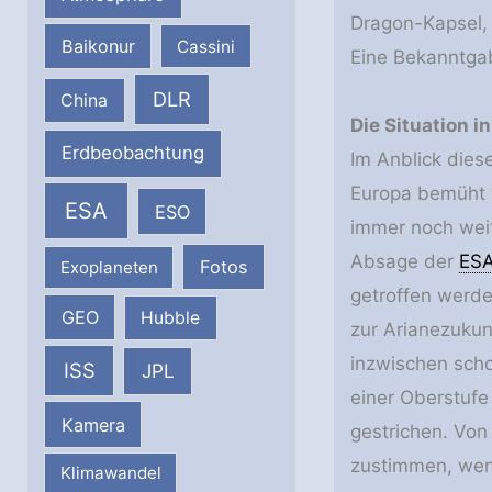
Dragon-Kapsel,
Baikonur
Cassini
Eine Bekanntgab
DLR
China
Die Situation i
Erdbeobachtung
Im Anblick dies
Europa bemüht w
ESA
ESO
immer noch weit
Absage der
ES
Fotos
Exoplaneten
getroffen werden
GEO
Hubble
zur Arianezukun
inzwischen scho
ISS
JPL
einer Oberstufe
Kamera
gestrichen. Von
zustimmen, wenn
Klimawandel