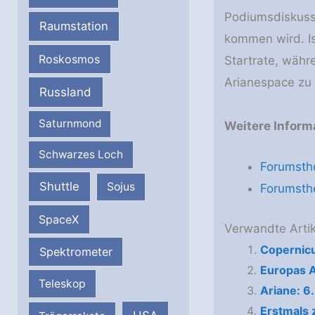
Podiumsdiskussi
Raumstation
kommen wird. Is
Roskosmos
Startrate, währ
Arianespace zu
Russland
Saturnmond
Weitere Inform
Schwarzes Loch
Forumsth
Shuttle
Sojus
Forumsth
SpaceX
Verwandte Artik
Copernicu
Spektrometer
Europas A
Teleskop
Ariane: 6.
Erstmals 