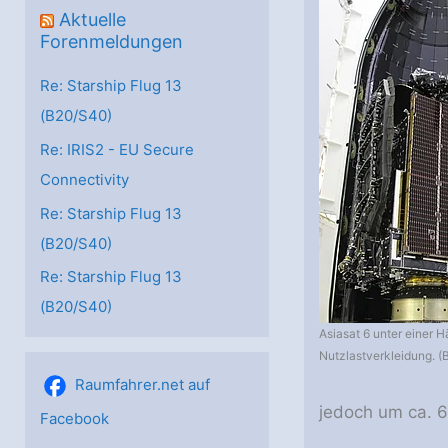
Aktuelle
Forenmeldungen
Re: Starship Flug 13
(B20/S40)
Re: IRIS2 - EU Secure
Connectivity
Re: Starship Flug 13
(B20/S40)
Re: Starship Flug 13
(B20/S40)
Asiasat 6 unter einer Hä
Nutzlastverkleidung. (B
Raumfahrer.net auf
jedoch um ca. 
Facebook