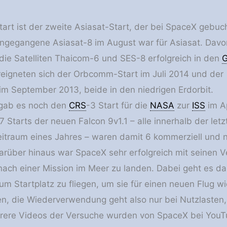
tart ist der zweite Asiasat-Start, der bei SpaceX gebuc
angegangene Asiasat-8 im August war für Asiasat. Davo
die Satelliten Thaicom-6 und SES-8 erfolgreich in den
reigneten sich der Orbcomm-Start im Juli 2014 und der
im September 2013, beide in den niedrigen Erdorbit.
 gab es noch den
CRS
-3 Start für die
NASA
zur
ISS
im Ap
 Starts der neuen Falcon 9v1.1 – alle innerhalb der let
itraum eines Jahres – waren damit 6 kommerziell und n
Darüber hinaus war SpaceX sehr erfolgreich mit seinen 
 nach einer Mission im Meer zu landen. Dabei geht es da
um Startplatz zu fliegen, um sie für einen neuen Flug
n, die Wiederverwendung geht also nur bei Nutzlasten, 
rere Videos der Versuche wurden von SpaceX bei YouT