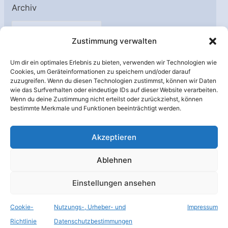
Archiv
A
Zustimmung verwalten
r
c
Um dir ein optimales Erlebnis zu bieten, verwenden wir Technologien wie
h
Cookies, um Geräteinformationen zu speichern und/oder darauf
Unterstützt von:
zuzugreifen. Wenn du diesen Technologien zustimmst, können wir Daten
i
wie das Surfverhalten oder eindeutige IDs auf dieser Website verarbeiten.
v
Wenn du deine Zustimmung nicht erteilst oder zurückziehst, können
bestimmte Merkmale und Funktionen beeinträchtigt werden.
Akzeptieren
Ablehnen
Einstellungen ansehen
Cookie-
Nutzungs-, Urheber- und
Impressum
© Raumfahrer Net e.V. 2026
Richtlinie
Datenschutzbestimmungen