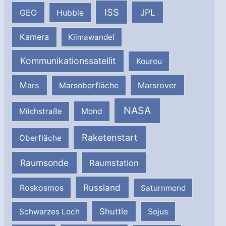
ISS
JPL
GEO
Hubble
Kamera
Klimawandel
Kommunikationssatellit
Kourou
Mars
Marsrover
Marsoberfläche
NASA
Milchstraße
Mond
Raketenstart
Oberfläche
Raumsonde
Raumstation
Russland
Roskosmos
Saturnmond
Shuttle
Schwarzes Loch
Sojus