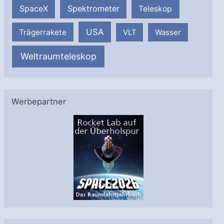
SpaceX
Spektrometer
Teleskop
USA
Trägerrakete
VLT
Wasser
Weltraumteleskop
Werbepartner