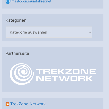
mastodon.raumfahrer.net
Kategorien
K
a
t
e
Partnerseite
g
o
r
i
e
n
TrekZone Network