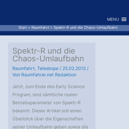
Zum
Inhalt
MENU
springen
Start
Raumfahrt
Spektr-R und die Chaos-Umlaufbahn
Spektr-R und die
Chaos-Umlaufbahn
Raumfahrt
,
Teleskope
/
25.02.2013
/
Von
Raumfahrer.net Redaktion
Jetzt, zum Ende des Early Science
Program, sind sämtliche realen
Betriebsparameter von Spektr-R
bekannt. Dieser Artikel soll einen
Überblick über die Eigenschaften
seiner Umlaufbahn geben sowie die