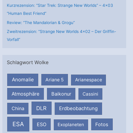
Kurzrezension: “Star Trek: Strange New Worlds” – 4×03
“Human Best Friend”
Review: “The Mandalorian & Grogu”
Zweitrezension: “Strange New Worlds 4×02 – Der Griffin-
Vorfall”
Schlagwort Wolke
Anomalie
Ariane 5
Arianespace
Atmosphäre
Baikonur
Cassini
DLR
Erdbeobachtung
China
ESA
ESO
Fotos
Exoplaneten