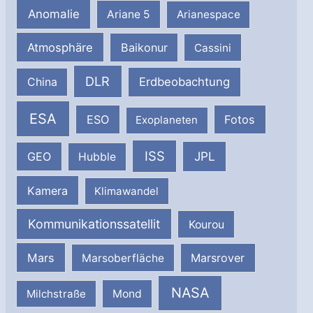
Anomalie
Ariane 5
Arianespace
Atmosphäre
Baikonur
Cassini
DLR
Erdbeobachtung
China
ESA
ESO
Fotos
Exoplaneten
ISS
JPL
GEO
Hubble
Kamera
Klimawandel
Kommunikationssatellit
Kourou
Mars
Marsrover
Marsoberfläche
NASA
Milchstraße
Mond