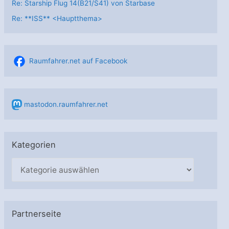
Re: Starship Flug 14(B21/S41) von Starbase
Re: **ISS** <Hauptthema>
Raumfahrer.net auf Facebook
mastodon.raumfahrer.net
Kategorien
K
a
t
e
Partnerseite
g