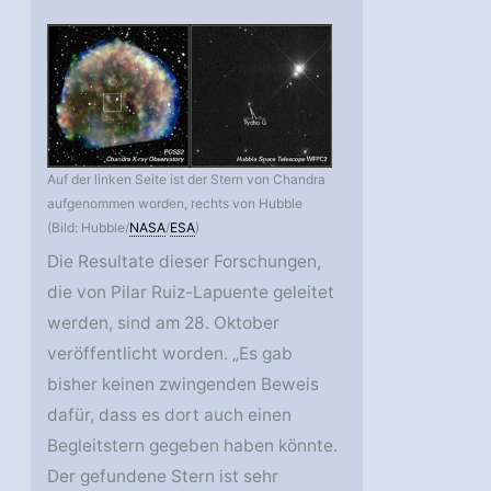
Auf der linken Seite ist der Stern von Chandra
aufgenommen worden, rechts von Hubble
(Bild: Hubble/
NASA
/
ESA
)
Die Resultate dieser Forschungen,
die von Pilar Ruiz-Lapuente geleitet
werden, sind am 28. Oktober
veröffentlicht worden. „Es gab
bisher keinen zwingenden Beweis
dafür, dass es dort auch einen
Begleitstern gegeben haben könnte.
Der gefundene Stern ist sehr