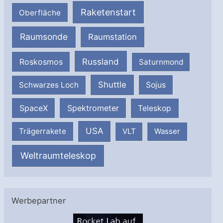
Raketenstart
Oberfläche
Raumsonde
Raumstation
Russland
Roskosmos
Saturnmond
Shuttle
Schwarzes Loch
Sojus
SpaceX
Spektrometer
Teleskop
USA
Trägerrakete
VLT
Wasser
Weltraumteleskop
Werbepartner