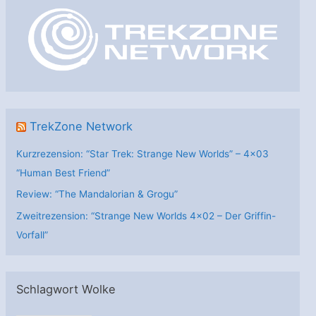
o
r
i
e
n
TrekZone Network
Kurzrezension: “Star Trek: Strange New Worlds” – 4×03
“Human Best Friend”
Review: “The Mandalorian & Grogu”
Zweitrezension: “Strange New Worlds 4×02 – Der Griffin-
Vorfall”
Schlagwort Wolke