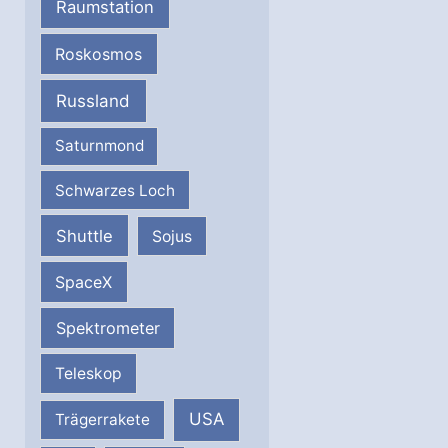
Raumstation
Roskosmos
Russland
Saturnmond
Schwarzes Loch
Shuttle
Sojus
SpaceX
Spektrometer
Teleskop
USA
Trägerrakete