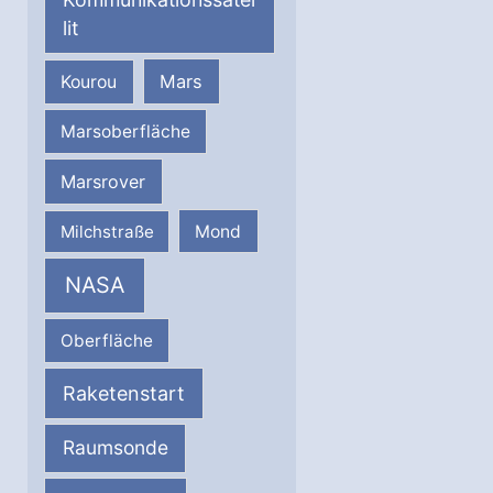
lit
Mars
Kourou
Marsoberfläche
Marsrover
Milchstraße
Mond
NASA
Oberfläche
Raketenstart
Raumsonde