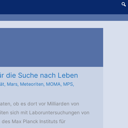
ür die Suche nach Leben
tät
,
Mars
,
Meteoriten
,
MOMA
,
MPS
,
en, ob es dort vor Milliarden von
iten sich mit Laboruntersuchungen von
 des Max Planck Instituts für