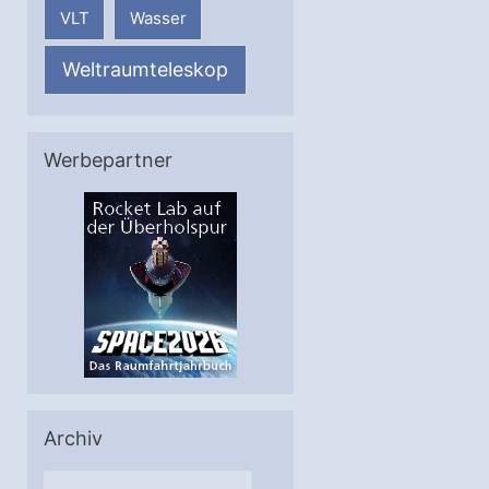
VLT
Wasser
Weltraumteleskop
Werbepartner
Archiv
A