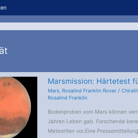
hen
ät
Marsmission: Härtetest f
Mars
,
Rosalind Franklin Rover
/
Chirali
Rosalind Franklin
Bodenproben vom Mars können verrat
Jahren Leben gab. Forschende bere
Meteoriten vor.Eine Pressemitteilung