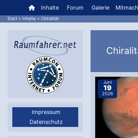
Zum
Inhalte
Forum
Galerie
Mitmac
Inhalt
Start
Inhalte
Chiralität
springen
Chiralit
Juni
19
2026
Impressum
Datenschutz