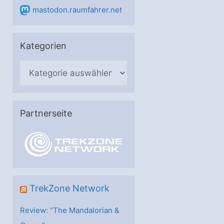
mastodon.raumfahrer.net
Kategorien
K
a
t
e
Partnerseite
g
o
r
i
e
TrekZone Network
n
Review: “The Mandalorian &