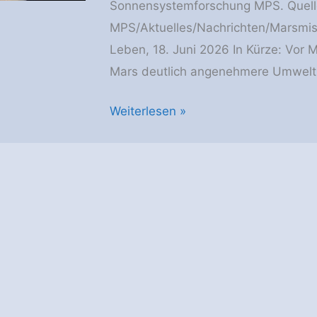
Sonnensystemforschung MPS. Quell
MPS/Aktuelles/Nachrichten/Marsmiss
Leben, 18. Juni 2026 In Kürze: Vor 
Mars deutlich angenehmere Umwelt
Marsmission:
Weiterlesen »
Härtetest
für
die
Suche
nach
Leben