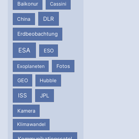
Baikonur
Cassini
DLR
China
Erdbeobachtung
ESA
ESO
Fotos
Exoplaneten
GEO
Hubble
ISS
JPL
Kamera
Klimawandel
Kommunikationssatel