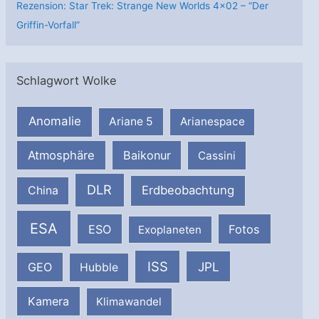
Rezension: Star Trek: Strange New Worlds 4×02 – “Der
Griffin-Vorfall”
Schlagwort Wolke
Anomalie
Ariane 5
Arianespace
Atmosphäre
Baikonur
Cassini
DLR
Erdbeobachtung
China
ESA
ESO
Fotos
Exoplaneten
ISS
JPL
GEO
Hubble
Kamera
Klimawandel