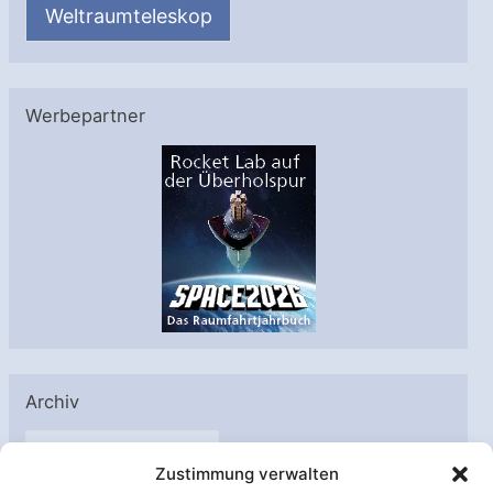
Weltraumteleskop
Werbepartner
Archiv
A
Zustimmung verwalten
r