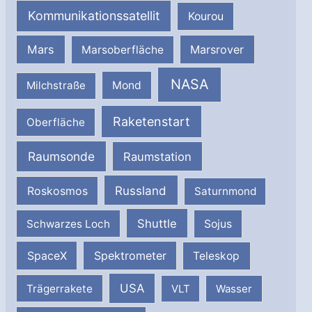
Kommunikationssatellit
Kourou
Mars
Marsrover
Marsoberfläche
NASA
Milchstraße
Mond
Raketenstart
Oberfläche
Raumsonde
Raumstation
Russland
Roskosmos
Saturnmond
Shuttle
Schwarzes Loch
Sojus
SpaceX
Spektrometer
Teleskop
USA
Trägerrakete
VLT
Wasser