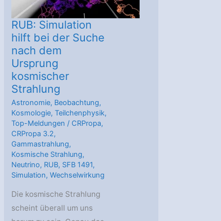
RUB: Simulation
hilft bei der Suche
nach dem
Ursprung
kosmischer
Strahlung
Astronomie
,
Beobachtung
,
Kosmologie
,
Teilchenphysik
,
Top-Meldungen
/
CRPropa
,
CRPropa 3.2
,
Gammastrahlung
,
Kosmische Strahlung
,
Neutrino
,
RUB
,
SFB 1491
,
Simulation
,
Wechselwirkung
Die kosmische Strahlung
scheint überall um uns