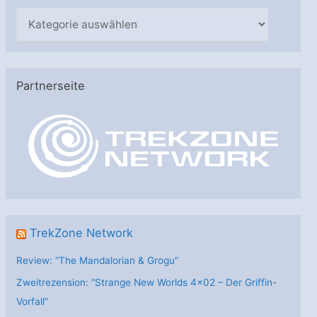
K
a
t
e
Partnerseite
g
o
r
i
e
n
TrekZone Network
Review: “The Mandalorian & Grogu”
Zweitrezension: “Strange New Worlds 4×02 – Der Griffin-
Vorfall”