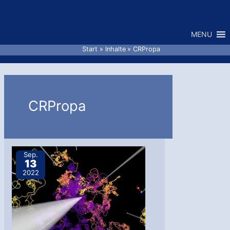
Zum
Inhalt
MENU
springen
Start
Inhalte
CRPropa
CRPropa
Sep.
13
2022