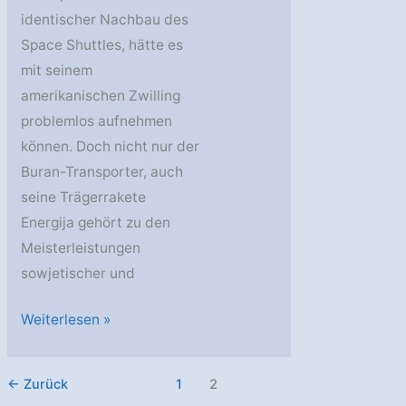
identischer Nachbau des
Space Shuttles, hätte es
mit seinem
amerikanischen Zwilling
problemlos aufnehmen
können. Doch nicht nur der
Buran-Transporter, auch
seine Trägerrakete
Energija gehört zu den
Meisterleistungen
sowjetischer und
Energija
Weiterlesen »
und
Buran
←
Zurück
1
2