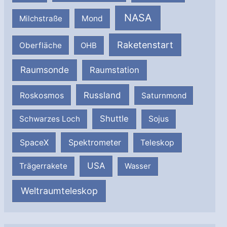
NASA
Milchstraße
Mond
Raketenstart
Oberfläche
OHB
Raumsonde
Raumstation
Russland
Roskosmos
Saturnmond
Shuttle
Schwarzes Loch
Sojus
SpaceX
Spektrometer
Teleskop
USA
Trägerrakete
Wasser
Weltraumteleskop