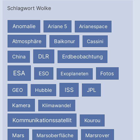
Schlagwort Wolke
Anomalie
Ariane 5
Arianespace
Atmosphäre
Baikonur
Cassini
DLR
Erdbeobachtung
China
ESA
ESO
Fotos
Exoplaneten
ISS
JPL
GEO
Hubble
Kamera
Klimawandel
Kommunikationssatellit
Kourou
Mars
Marsrover
Marsoberfläche