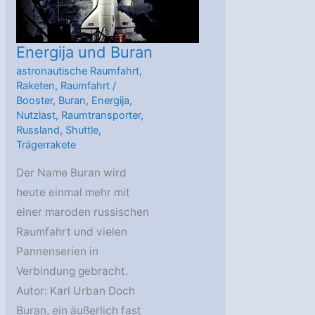
Energija und Buran
astronautische Raumfahrt
,
Raketen
,
Raumfahrt
/
Booster
,
Buran
,
Energija
,
Nutzlast
,
Raumtransporter
,
Russland
,
Shuttle
,
Trägerrakete
Der Name Buran wird
heute einmal mehr mit
einer maroden russischen
Raumfahrt und vielen
Pannenserien in
Verbindung gebracht.
Autor: Karl Urban Doch
Buran, ein äußerlich fast