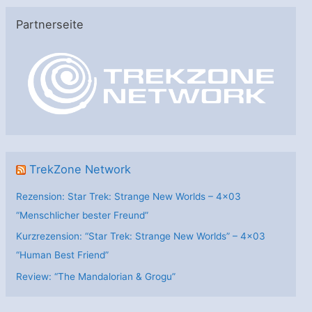
e
Partnerseite
g
o
r
i
e
n
TrekZone Network
Rezension: Star Trek: Strange New Worlds – 4×03
“Menschlicher bester Freund”
Kurzrezension: “Star Trek: Strange New Worlds” – 4×03
“Human Best Friend”
Review: “The Mandalorian & Grogu”