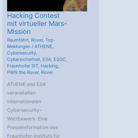
Hacking Contest
mit virtueller Mars-
Mission
Raumfahrt
,
Rover
,
Top-
Meldungen
/
ATHENE
,
Cybersecurity
,
Cybersicherheit
,
ESA
,
ESOC
,
Fraunhofer SIT
,
Hacking
,
PWN the Rover
,
Rover
ATHENE und ESA
veranstalten
internationalen
Cybersecurity-
Wettbewerb. Eine
Presseinformation des
Fraunhofer-Instituts für