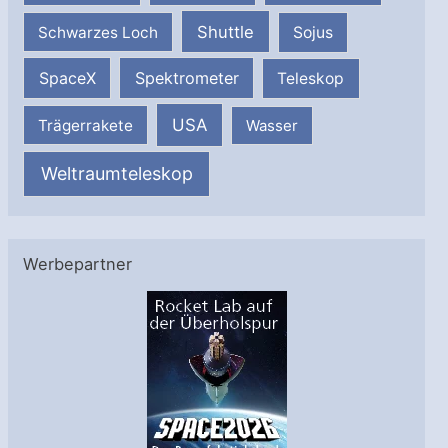
Shuttle
Schwarzes Loch
Sojus
SpaceX
Spektrometer
Teleskop
USA
Trägerrakete
Wasser
Weltraumteleskop
Werbepartner