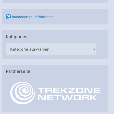
mastodon.raumfahrer.net
Kategorien
K
a
t
e
Partnerseite
g
o
r
i
e
n