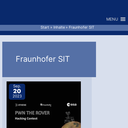
Zum
Inhalt
MENU
springen
Start
Inhalte
Fraunhofer SIT
Fraunhofer SIT
Sep.
20
2023