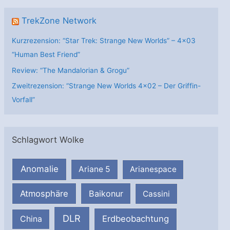
TrekZone Network
Kurzrezension: “Star Trek: Strange New Worlds” – 4×03
“Human Best Friend”
Review: “The Mandalorian & Grogu”
Zweitrezension: “Strange New Worlds 4×02 – Der Griffin-
Vorfall”
Schlagwort Wolke
Anomalie
Ariane 5
Arianespace
Atmosphäre
Baikonur
Cassini
DLR
Erdbeobachtung
China