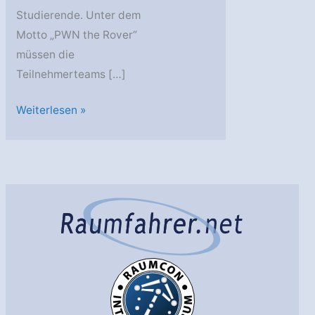
Studierende. Unter dem
Motto „PWN the Rover“
müssen die
Teilnehmerteams […]
Hacking
Weiterlesen »
Contest
mit
virtueller
Mars-
Mission