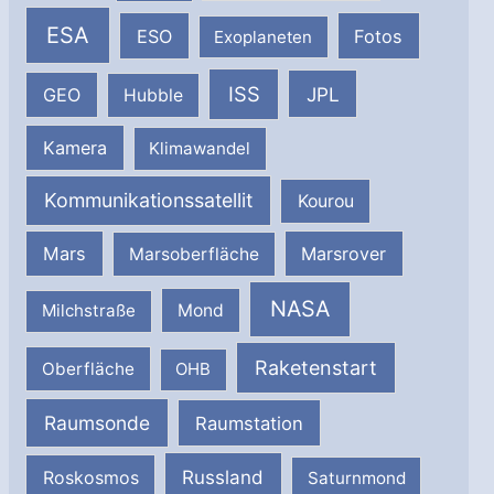
ESA
ESO
Fotos
Exoplaneten
ISS
JPL
GEO
Hubble
Kamera
Klimawandel
Kommunikationssatellit
Kourou
Mars
Marsrover
Marsoberfläche
NASA
Milchstraße
Mond
Raketenstart
Oberfläche
OHB
Raumsonde
Raumstation
Russland
Roskosmos
Saturnmond