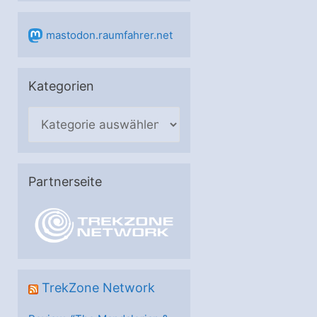
mastodon.raumfahrer.net
Kategorien
K
a
t
e
Partnerseite
g
o
r
i
e
TrekZone Network
n