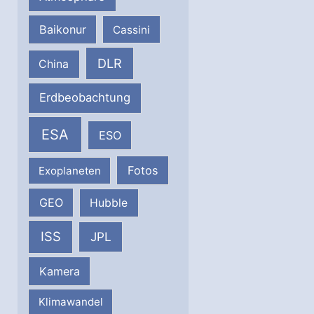
Baikonur
Cassini
DLR
China
Erdbeobachtung
ESA
ESO
Fotos
Exoplaneten
GEO
Hubble
ISS
JPL
Kamera
Klimawandel