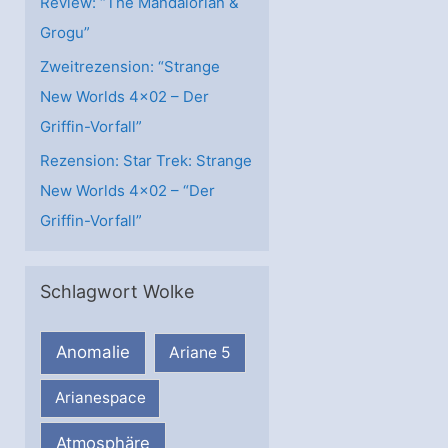
Review: “The Mandalorian &
Grogu”
Zweitrezension: “Strange
New Worlds 4×02 – Der
Griffin-Vorfall”
Rezension: Star Trek: Strange
New Worlds 4×02 – “Der
Griffin-Vorfall”
Schlagwort Wolke
Anomalie
Ariane 5
Arianespace
Atmosphäre