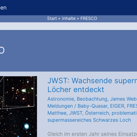
hen
Start
Inhalte
FRESCO
O
JWST: Wachsende super
Löcher entdeckt
Astronomie
,
Beobachtung
,
James Web
Meldungen
/
Baby-Quasar
,
EIGER
,
FRE
Matthee
,
JWST
,
Österreich
,
problemat
supermassereiches Schwarzes Loch
Gleich im ersten Jahr seines Eins