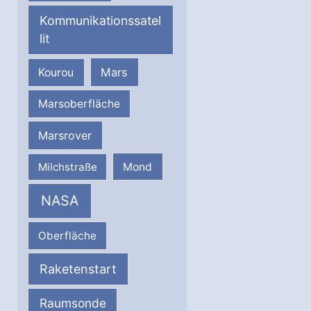
Kommunikationssatel
lit
Mars
Kourou
Marsoberfläche
Marsrover
Milchstraße
Mond
NASA
Oberfläche
Raketenstart
Raumsonde