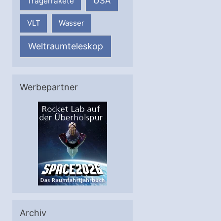
USA
Trägerrakete
VLT
Wasser
Weltraumteleskop
Werbepartner
Archiv