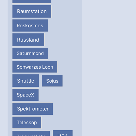
Raumstation
Roskosmos
Russland
Saturnmond
Schwarzes Loch
Shuttle
Sojus
SpaceX
Spektrometer
Teleskop