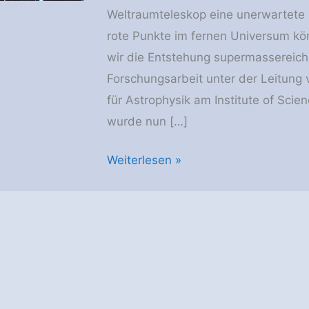
Weltraumteleskop eine unerwartete 
rote Punkte im fernen Universum kö
wir die Entstehung supermassereich
Forschungsarbeit unter der Leitung 
für Astrophysik am Institute of Scie
wurde nun […]
JWST:
Weiterlesen »
Wachsende
supermassereiche
Schwarze
Löcher
entdeckt