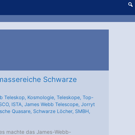
massereiche Schwarze
b Teleskop
,
Kosmologie
,
Teleskope
,
Top-
SCO
,
ISTA
,
James Webb Telescope
,
Jorryt
ische Quasare
,
Schwarze Löcher
,
SMBH
,
atzes machte das James-Webb-