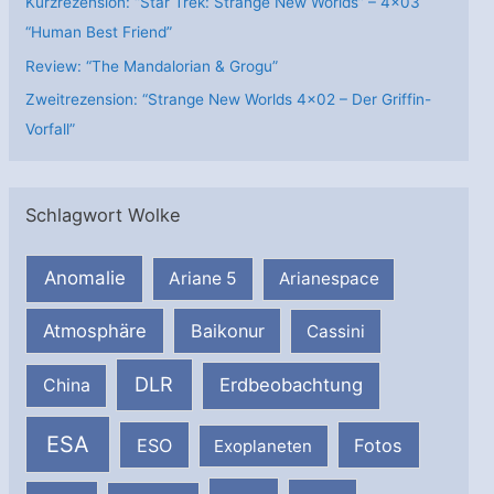
Kurzrezension: “Star Trek: Strange New Worlds” – 4×03
“Human Best Friend”
Review: “The Mandalorian & Grogu”
Zweitrezension: “Strange New Worlds 4×02 – Der Griffin-
Vorfall”
Schlagwort Wolke
Anomalie
Ariane 5
Arianespace
Atmosphäre
Baikonur
Cassini
DLR
Erdbeobachtung
China
ESA
ESO
Fotos
Exoplaneten