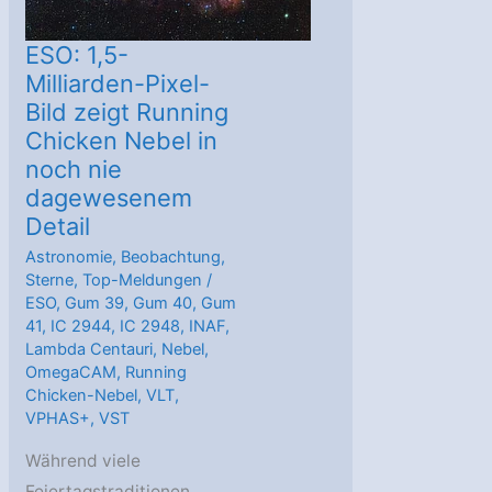
ESO: 1,5-
Milliarden-Pixel-
Bild zeigt Running
Chicken Nebel in
noch nie
dagewesenem
Detail
Astronomie
,
Beobachtung
,
Sterne
,
Top-Meldungen
/
ESO
,
Gum 39
,
Gum 40
,
Gum
41
,
IC 2944
,
IC 2948
,
INAF
,
Lambda Centauri
,
Nebel
,
OmegaCAM
,
Running
Chicken-Nebel
,
VLT
,
VPHAS+
,
VST
Während viele
Feiertagstraditionen