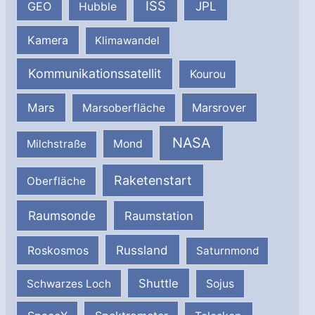
ISS
JPL
GEO
Hubble
Kamera
Klimawandel
Kommunikationssatellit
Kourou
Mars
Marsrover
Marsoberfläche
NASA
Milchstraße
Mond
Raketenstart
Oberfläche
Raumsonde
Raumstation
Russland
Roskosmos
Saturnmond
Shuttle
Schwarzes Loch
Sojus