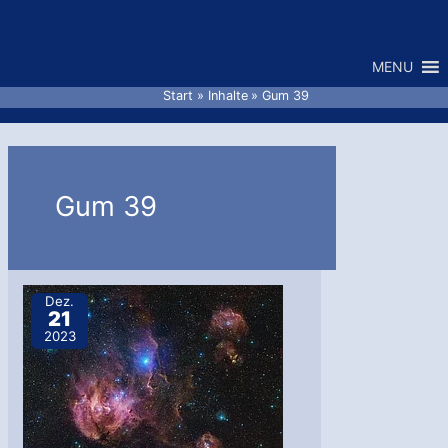
Zum
Inhalt
MENU
springen
Start
Inhalte
Gum 39
Gum 39
Dez.
21
2023