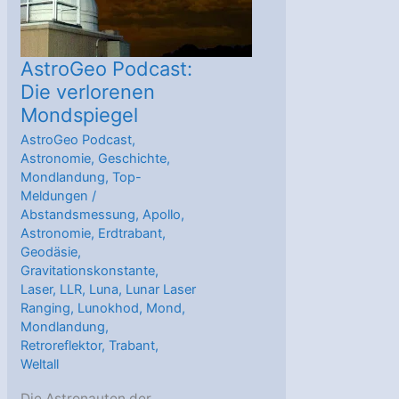
AstroGeo Podcast:
Die verlorenen
Mondspiegel
AstroGeo Podcast
,
Astronomie
,
Geschichte
,
Mondlandung
,
Top-
Meldungen
/
Abstandsmessung
,
Apollo
,
Astronomie
,
Erdtrabant
,
Geodäsie
,
Gravitationskonstante
,
Laser
,
LLR
,
Luna
,
Lunar Laser
Ranging
,
Lunokhod
,
Mond
,
Mondlandung
,
Retroreflektor
,
Trabant
,
Weltall
Die Astronauten der