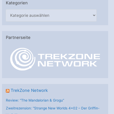
Kategorien
K
a
t
e
Partnerseite
g
o
r
i
e
n
TrekZone Network
Review: “The Mandalorian & Grogu”
Zweitrezension: “Strange New Worlds 4×02 – Der Griffin-