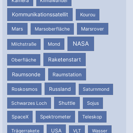
Kamera
Klimawandel
Kommunikationssatellit
Kourou
Mars
Marsrover
Marsoberfläche
NASA
Milchstraße
Mond
Raketenstart
Oberfläche
Raumsonde
Raumstation
Russland
Roskosmos
Saturnmond
Shuttle
Schwarzes Loch
Sojus
SpaceX
Spektrometer
Teleskop
USA
Trägerrakete
VLT
Wasser