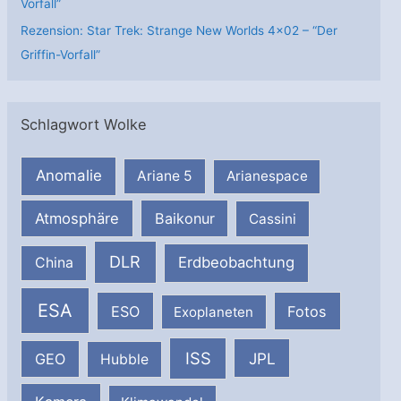
Vorfall”
Rezension: Star Trek: Strange New Worlds 4×02 – “Der
Griffin-Vorfall”
Schlagwort Wolke
Anomalie
Ariane 5
Arianespace
Atmosphäre
Baikonur
Cassini
DLR
Erdbeobachtung
China
ESA
ESO
Fotos
Exoplaneten
ISS
JPL
GEO
Hubble