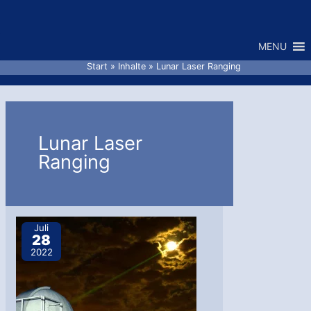
Zum
Inhalt
MENU
springen
Start
Inhalte
Lunar Laser Ranging
Lunar Laser
Ranging
Juli
28
2022