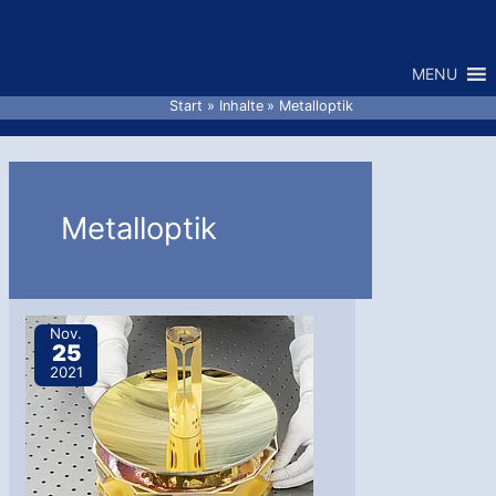
Zum
Inhalt
MENU
springen
Start
Inhalte
Metalloptik
Metalloptik
Nov.
25
2021