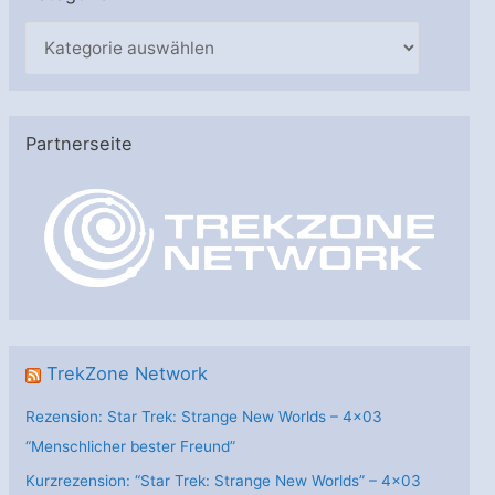
K
a
t
e
Partnerseite
g
o
r
i
e
n
TrekZone Network
Rezension: Star Trek: Strange New Worlds – 4×03
“Menschlicher bester Freund”
Kurzrezension: “Star Trek: Strange New Worlds” – 4×03