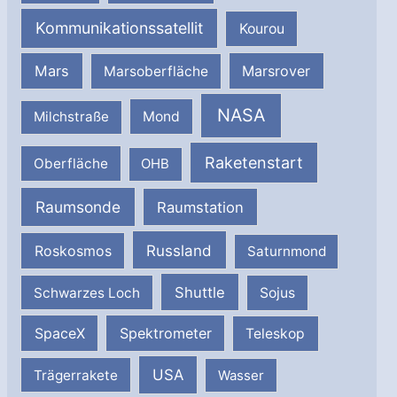
Kommunikationssatellit
Kourou
Mars
Marsrover
Marsoberfläche
NASA
Milchstraße
Mond
Raketenstart
Oberfläche
OHB
Raumsonde
Raumstation
Russland
Roskosmos
Saturnmond
Shuttle
Schwarzes Loch
Sojus
SpaceX
Spektrometer
Teleskop
USA
Trägerrakete
Wasser