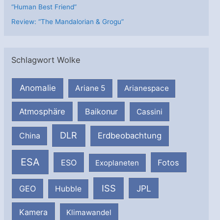
“Human Best Friend”
Review: “The Mandalorian & Grogu”
Schlagwort Wolke
Anomalie
Ariane 5
Arianespace
Atmosphäre
Baikonur
Cassini
DLR
Erdbeobachtung
China
ESA
ESO
Fotos
Exoplaneten
ISS
JPL
GEO
Hubble
Kamera
Klimawandel