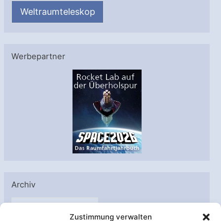
Weltraumteleskop
Werbepartner
Archiv
A
Zustimmung verwalten
r