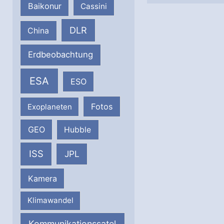
Baikonur
Cassini
DLR
China
Erdbeobachtung
ESA
ESO
Fotos
Exoplaneten
GEO
Hubble
ISS
JPL
Kamera
Klimawandel
Kommunikationssatel