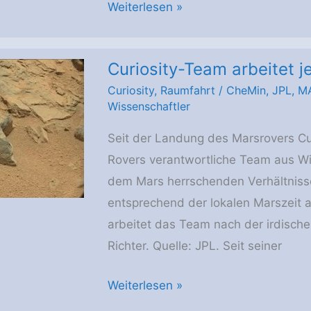
Wir
Weiterlesen »
suchen
Curiosity-Team arbeitet j
Curiosity
,
Raumfahrt
/
CheMin
,
JPL
,
M
Wissenschaftler
Seit der Landung des Marsrovers Curi
Rovers verantwortliche Team aus Wi
dem Mars herrschenden Verhältniss
entsprechend der lokalen Marszeit 
arbeitet das Team nach der irdischen
Richter. Quelle: JPL. Seit seiner
Curiosity-
Weiterlesen »
Team