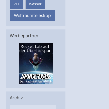
VLT
Wasser
Weltraumteleskop
Werbepartner
Archiv
A