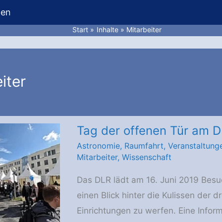
hen
Start
Inhalte
Mitarbeiter
iter
Tag der offenen Tür am 
Astronomie
,
Raumfahrt
,
Veranstaltung
Mitarbeiter
,
Wissenschaft
Das DLR lädt am 16. Juni 2019 Besu
einen Blick hinter die Kulissen der 
Einrichtungen zu werfen. Eine Infor