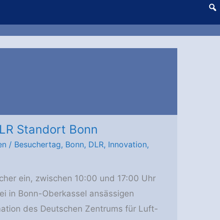
DLR Standort Bonn
en
/
Besuchertag
,
Bonn
,
DLR
,
Innovation
,
cher ein, zwischen 10:00 und 17:00 Uhr
drei in Bonn-Oberkassel ansässigen
mation des Deutschen Zentrums für Luft-