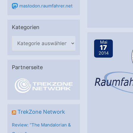
mastodon.raumfahrer.net
Kategorien
K
Mai
17
a
2014
t
e
Partnerseite
g
o
r
i
e
TrekZone Network
n
Review: “The Mandalorian &