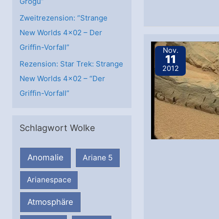
Grogu”
Zweitrezension: “Strange
New Worlds 4×02 – Der
Griffin-Vorfall”
Nov.
11
Rezension: Star Trek: Strange
2012
New Worlds 4×02 – “Der
Griffin-Vorfall”
Schlagwort Wolke
Anomalie
Ariane 5
Arianespace
Atmosphäre