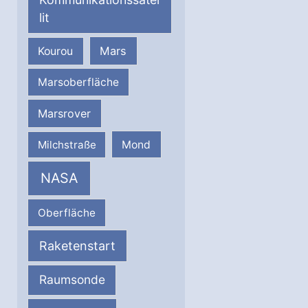
lit
Mars
Kourou
Marsoberfläche
Marsrover
Milchstraße
Mond
NASA
Oberfläche
Raketenstart
Raumsonde