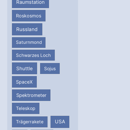
Raumstation
Roskosmos
Russland
Saturnmond
Schwarzes Loch
Shuttle
Sojus
SpaceX
Spektrometer
Teleskop
USA
Trägerrakete