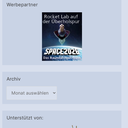
Werbepartner
Archiv
A
r
c
h
Unterstützt von:
i