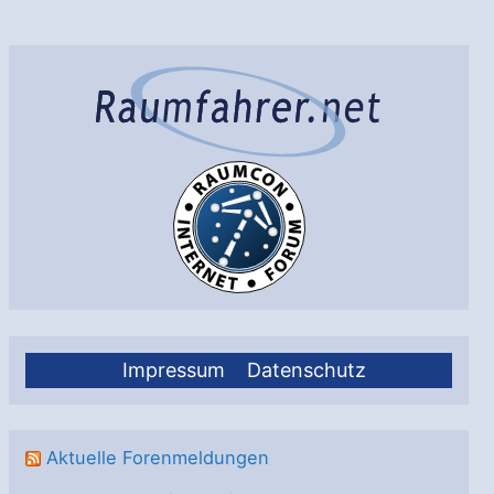
Schallmauer
bei
Rotorblättern
für
nächsten
Mars
Hubschrauber
Impressum
Datenschutz
Aktuelle Forenmeldungen