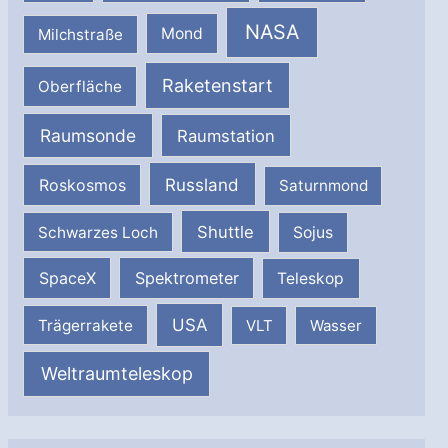
NASA
Milchstraße
Mond
Raketenstart
Oberfläche
Raumsonde
Raumstation
Russland
Roskosmos
Saturnmond
Shuttle
Schwarzes Loch
Sojus
SpaceX
Spektrometer
Teleskop
USA
Trägerrakete
VLT
Wasser
Weltraumteleskop