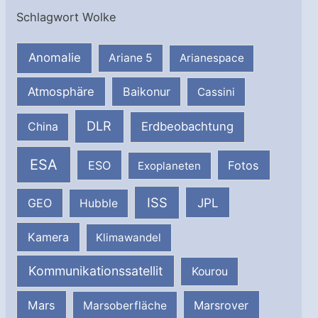
Schlagwort Wolke
Anomalie
Ariane 5
Arianespace
Atmosphäre
Baikonur
Cassini
DLR
Erdbeobachtung
China
ESA
ESO
Fotos
Exoplaneten
ISS
JPL
GEO
Hubble
Kamera
Klimawandel
Kommunikationssatellit
Kourou
Mars
Marsrover
Marsoberfläche