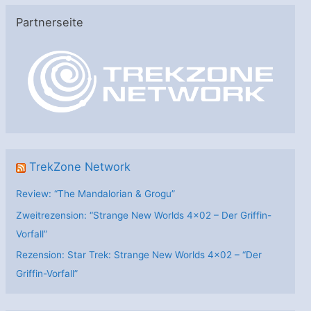
e
Partnerseite
g
o
r
i
e
n
TrekZone Network
Review: “The Mandalorian & Grogu”
Zweitrezension: “Strange New Worlds 4×02 – Der Griffin-
Vorfall”
Rezension: Star Trek: Strange New Worlds 4×02 – “Der
Griffin-Vorfall”