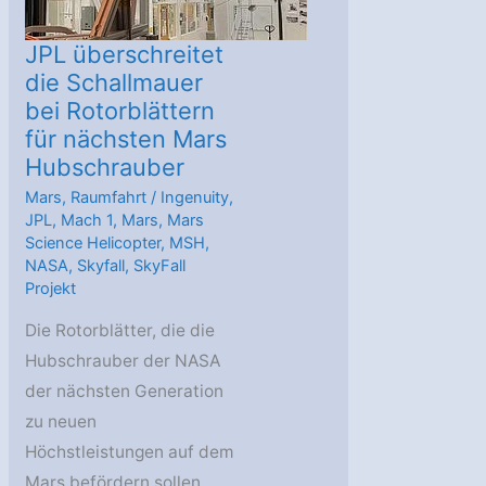
JPL überschreitet
die Schallmauer
bei Rotorblättern
für nächsten Mars
Hubschrauber
Mars
,
Raumfahrt
/
Ingenuity
,
JPL
,
Mach 1
,
Mars
,
Mars
Science Helicopter
,
MSH
,
NASA
,
Skyfall
,
SkyFall
Projekt
Die Rotorblätter, die die
Hubschrauber der NASA
der nächsten Generation
zu neuen
Höchstleistungen auf dem
Mars befördern sollen,