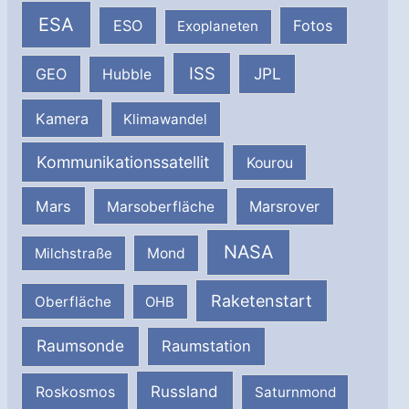
ESA
ESO
Fotos
Exoplaneten
ISS
JPL
GEO
Hubble
Kamera
Klimawandel
Kommunikationssatellit
Kourou
Mars
Marsrover
Marsoberfläche
NASA
Milchstraße
Mond
Raketenstart
Oberfläche
OHB
Raumsonde
Raumstation
Russland
Roskosmos
Saturnmond