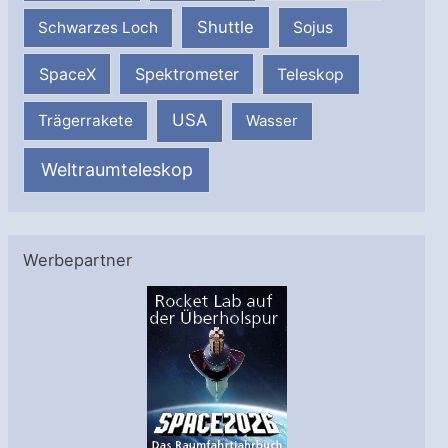
Shuttle
Schwarzes Loch
Sojus
SpaceX
Spektrometer
Teleskop
USA
Trägerrakete
Wasser
Weltraumteleskop
Werbepartner