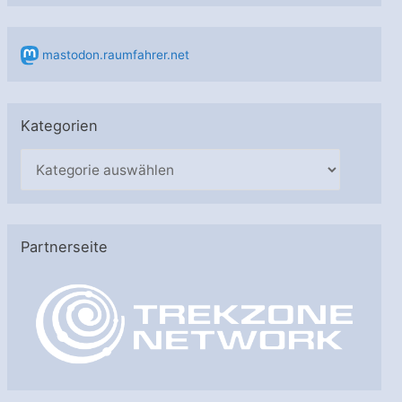
mastodon.raumfahrer.net
Kategorien
K
a
t
e
Partnerseite
g
o
r
i
e
n