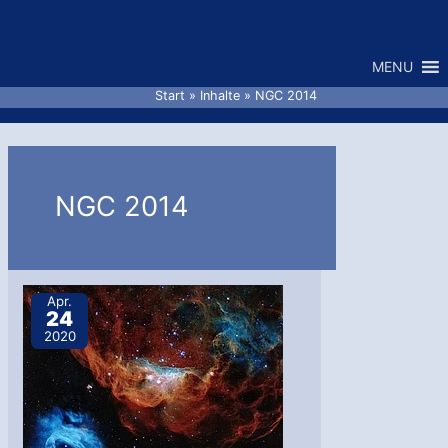
Zum
Inhalt
MENU
springen
Start
Inhalte
NGC 2014
NGC 2014
Apr.
24
2020