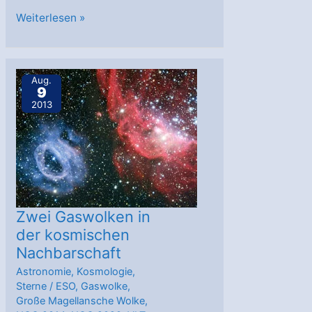
Hubble:
Weiterlesen »
30.
Geburtstag
Aug.
9
2013
Zwei Gaswolken in
der kosmischen
Nachbarschaft
Astronomie
,
Kosmologie
,
Sterne
/
ESO
,
Gaswolke
,
Große Magellansche Wolke
,