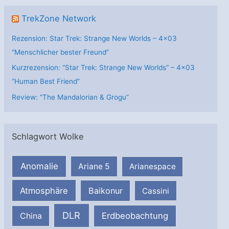
TrekZone Network
Rezension: Star Trek: Strange New Worlds – 4×03
“Menschlicher bester Freund”
Kurzrezension: “Star Trek: Strange New Worlds” – 4×03
“Human Best Friend”
Review: “The Mandalorian & Grogu”
Schlagwort Wolke
Anomalie
Ariane 5
Arianespace
Atmosphäre
Baikonur
Cassini
DLR
Erdbeobachtung
China