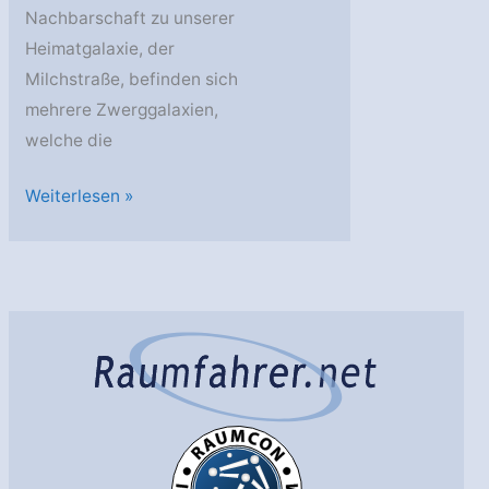
Nachbarschaft zu unserer
Heimatgalaxie, der
Milchstraße, befinden sich
mehrere Zwerggalaxien,
welche die
Zwei
Weiterlesen »
Gaswolken
in
der
kosmischen
Nachbarschaft