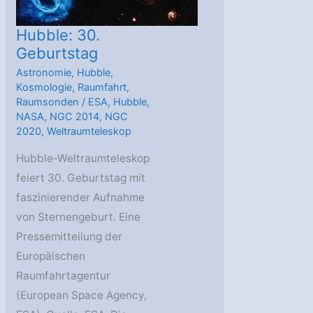
Hubble: 30.
Geburtstag
Astronomie
,
Hubble
,
Kosmologie
,
Raumfahrt
,
Raumsonden
/
ESA
,
Hubble
,
NASA
,
NGC 2014
,
NGC
2020
,
Weltraumteleskop
Hubble-Weltraumteleskop
feiert 30. Geburtstag mit
faszinierender Aufnahme
von Sternengeburt. Eine
Pressemitteilung der
Europäischen
Raumfahrtagentur
(European Space Agency,