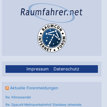
Radarblick
auf
Eis
und
Schnee?
Impressum
Datenschutz
Aktuelle Forenmeldungen
Re: Klimawandel
Re: SpaceX-Weltraumbahnhof Starbase (ehemals