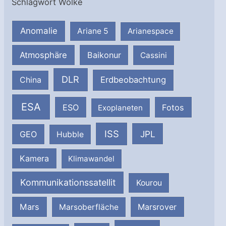
Schlagwort Wolke
Anomalie
Ariane 5
Arianespace
Atmosphäre
Baikonur
Cassini
DLR
Erdbeobachtung
China
ESA
ESO
Fotos
Exoplaneten
ISS
JPL
GEO
Hubble
Kamera
Klimawandel
Kommunikationssatellit
Kourou
Mars
Marsrover
Marsoberfläche