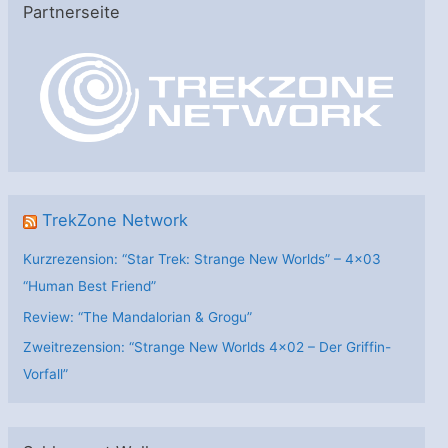
Partnerseite
g
o
r
i
e
n
TrekZone Network
Kurzrezension: “Star Trek: Strange New Worlds” – 4×03
“Human Best Friend”
Review: “The Mandalorian & Grogu”
Zweitrezension: “Strange New Worlds 4×02 – Der Griffin-
Vorfall”