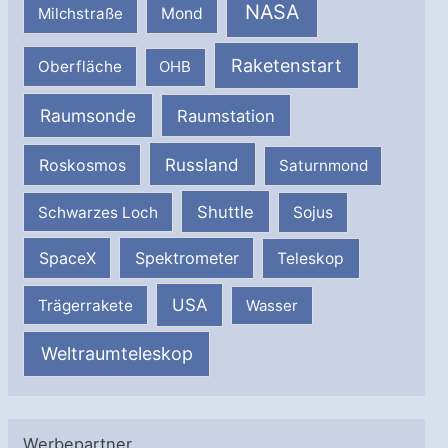
NASA
Milchstraße
Mond
Raketenstart
Oberfläche
OHB
Raumsonde
Raumstation
Russland
Roskosmos
Saturnmond
Shuttle
Schwarzes Loch
Sojus
SpaceX
Spektrometer
Teleskop
USA
Trägerrakete
Wasser
Weltraumteleskop
Werbepartner