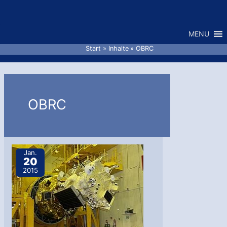
Zum
Inhalt
MENU
springen
Start
Inhalte
OBRC
OBRC
Jan.
20
2015