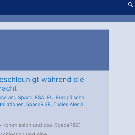
beschleunigt während die
macht
nce and Space
,
ESA
,
EU
,
Europäische
tellationen
,
SpaceRISE
,
Thales Alenia
e Kommission und das SpaceRISE-
schlossen und eine