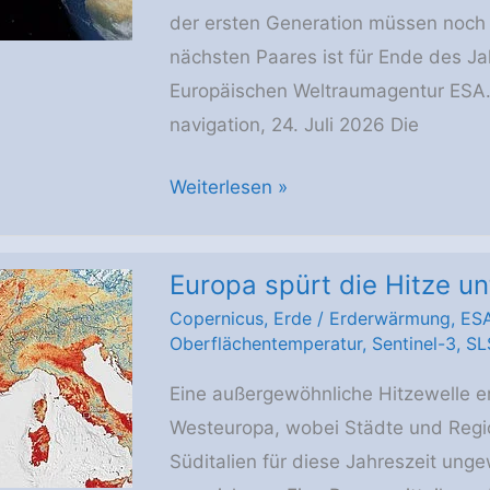
Fortschritte
der ersten Generation müssen noch 
macht
nächsten Paares ist für Ende des Ja
Europäischen Weltraumagentur ESA. Q
navigation, 24. Juli 2026 Die
Zwei
Weiterlesen »
neue
Galileo-
Europa spürt die Hitze u
Satelliten
Copernicus
,
Erde
/
Erderwärmung
,
ES
nehmen
Oberflächentemperatur
,
Sentinel-3
,
SL
den
Betrieb
Eine außergewöhnliche Hitzewelle er
auf
Westeuropa, wobei Städte und Regio
Süditalien für diese Jahreszeit un