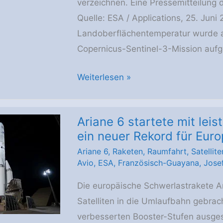
verzeichnen. Eine Pressemitteilung
Quelle: ESA / Applications, 25. Juni
Landoberflächentemperatur wurde a
Copernicus-Sentinel-3-Mission au
Europa
Weiterlesen »
spürt
die
Ariane 6 startete mit lei
Hitze
ein neuer Rekord für Eur
unter
Ariane 6
,
Raketen
,
Raumfahrt
,
Satellite
den
Avio
,
ESA
,
Französisch-Guayana
,
Jose
Füßen
Die europäische Schwerlastrakete 
Satelliten in die Umlaufbahn gebrach
verbesserten Booster-Stufen ausges