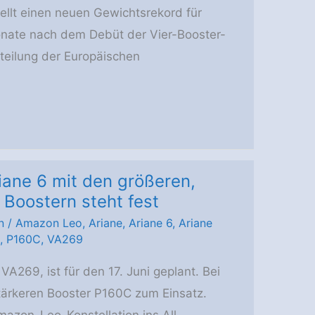
stellt einen neuen Gewichtsrekord für
onate nach dem Debüt der Vier-Booster-
tteilung der Europäischen
riane 6 mit den größeren,
 Boostern steht fest
n
/
Amazon Leo
,
Ariane
,
Ariane 6
,
Ariane
,
P160C
,
VA269
VA269, ist für den 17. Juni geplant. Bei
tärkeren Booster P160C zum Einsatz.