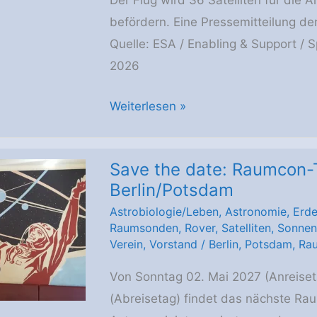
Der Flug wird 36 Satelliten für die 
für
befördern. Eine Pressemitteilung d
Europa
Quelle: ESA / Enabling & Support / S
2026
Der
Weiterlesen »
Starttermin
für
Save the date: Raumcon-T
die
Berlin/Potsdam
Ariane
Astrobiologie/Leben
,
Astronomie
,
Erd
6
Raumsonden
,
Rover
,
Satelliten
,
Sonnen
mit
Verein
,
Vorstand
/
Berlin
,
Potsdam
,
Ra
den
Von Sonntag 02. Mai 2027 (Anreiset
größeren,
(Abreisetag) findet das nächste Ra
leistungsstärkeren