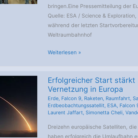
bringen.Eine Pressemitteilung der 
Quelle: ESA / Science & Exploration,
während der letzten Startvorbereit
Weltraumbahnhof
Vorbereitung
Weiterlesen »
von
„Smile“
Erfolgreicher Start stär
auf
Vernetzung in Europa
den
Erde
,
Falcon 9
,
Raketen
,
Raumfahrt
,
Sa
Weltraum
Erdbeobachtungssatellit
,
ESA
,
Falcon 
Laurent Jaffart
,
Simonetta Cheli
,
Vand
Dreizehn europäische Satelliten, die
haben erfolgreich die Umlaufbahn er