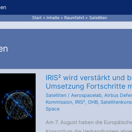
hen
Start
Inhalte
Raumfahrt
Satelliten
ten
IRIS² wird verstärkt und 
Umsetzung Fortschritte 
Satelliten
/
Aerospacelab
,
Airbus Defe
Kommission
,
IRIS²
,
OHB
,
Satellitenkons
Space
Am 7. August haben die Europäisch
Konsortium die Verhandlungen abge