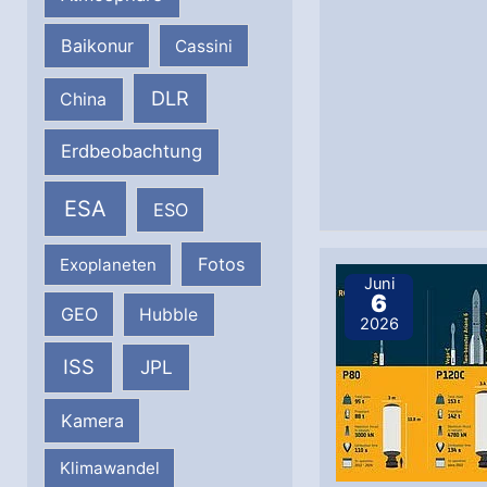
Baikonur
Cassini
DLR
China
Erdbeobachtung
ESA
ESO
Fotos
Exoplaneten
Juni
6
GEO
Hubble
2026
ISS
JPL
Kamera
Klimawandel