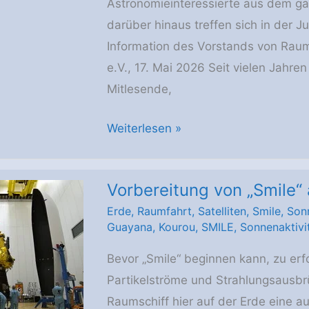
Astronomieinteressierte aus dem g
P160C
darüber hinaus treffen sich in der
Boostern
Information des Vorstands von Raumf
steht
e.V., 17. Mai 2026 Seit vielen Jahren t
fest
Mitlesende,
Save
Weiterlesen »
the
date:
Vorbereitung von „Smile“
Raumcon-
Erde
,
Raumfahrt
,
Satelliten
,
Smile
,
Son
Treffen
Guayana
,
Kourou
,
SMILE
,
Sonnenaktivi
2027
in
Bevor „Smile“ beginnen kann, zu erf
Berlin/Potsdam
Partikelströme und Strahlungsausbr
Raumschiff hier auf der Erde eine a