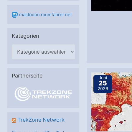
mastodon.raumfahrer.net
Kategorien
K
a
t
e
Partnerseite
Juni
25
g
2026
o
r
i
e
TrekZone Network
n