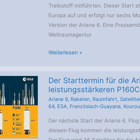
Treibstoff mitführten. Dieser Start 
Europa auf und erfolgt nur sechs M
Version der Ariane 6. Eine Pressemi
Weltraumagentur
Ariane
Weiterlesen »
6
startete
Der Starttermin für die A
mit
leistungsstärkeren P160C
leistungsstärkeren
Ariane 6
,
Raketen
,
Raumfahrt
,
Satellite
Boostern
64
,
ESA
,
Französisch-Guayana
,
Kourou
–
ein
Der nächste Start der Ariane 6, Flug 
neuer
diesem Flug kommen die leistungss
Rekord