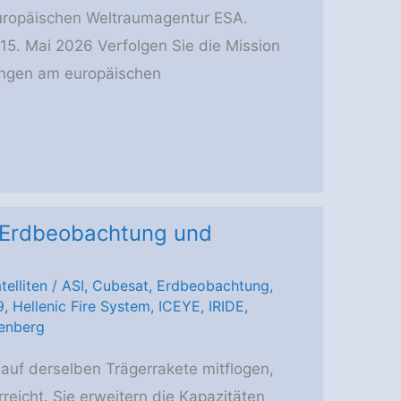
Europäischen Weltraumagentur ESA.
 15. Mai 2026 Verfolgen Sie die Mission
ungen am europäischen
kt Erdbeobachtung und
telliten
/
ASI
,
Cubesat
,
Erdbeobachtung
,
9
,
Hellenic Fire System
,
ICEYE
,
IRIDE
,
enberg
 auf derselben Trägerrakete mitflogen,
reicht. Sie erweitern die Kapazitäten