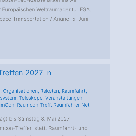
Amazon-Leo-Konstellation ins All
er Europäischen Weltraumagentur ESA.
pace Transportation / Ariane, 5. Juni
reffen 2027 in
e
,
Organisationen
,
Raketen
,
Raumfahrt
,
system
,
Teleskope
,
Veranstaltungen
,
umCon
,
Raumcon-Treff
,
Raumfahrer Net
ag) bis Samstag 8. Mai 2027
umcon-Treffen statt. Raumfahrt- und