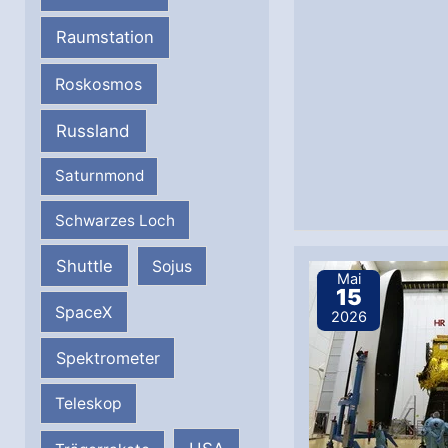
Raumstation
Roskosmos
Russland
Saturnmond
Schwarzes Loch
Shuttle
Sojus
Mai
15
SpaceX
2026
Spektrometer
Teleskop