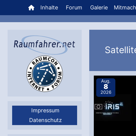
Zum
Inhalte
Forum
Galerie
Mitmac
Inhalt
springen
Satelli
Aug.
8
2026
Impressum
Datenschutz