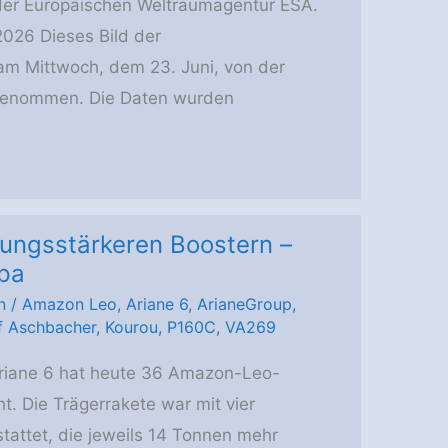
 der Europäischen Weltraumagentur ESA.
 2026 Dieses Bild der
m Mittwoch, dem 23. Juni, von der
fgenommen. Die Daten wurden
stungsstärkeren Boostern –
opa
n
/
Amazon Leo
,
Ariane 6
,
ArianeGroup
,
f Aschbacher
,
Kourou
,
P160C
,
VA269
Ariane 6 hat heute 36 Amazon-Leo-
t. Die Trägerrakete war mit vier
tattet, die jeweils 14 Tonnen mehr