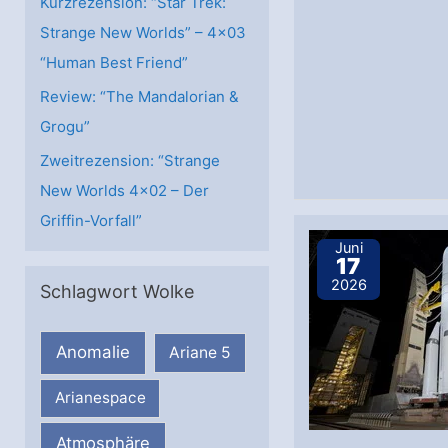
Kurzrezension: “Star Trek:
Strange New Worlds” – 4×03
“Human Best Friend”
Review: “The Mandalorian &
Grogu”
Zweitrezension: “Strange
New Worlds 4×02 – Der
Griffin-Vorfall”
Juni
17
2026
Schlagwort Wolke
Anomalie
Ariane 5
Arianespace
Atmosphäre