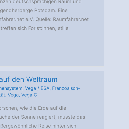
anzen deutschsprachigen Raum und
 Jugendherberge Potsdam. Eine
ahrer.net e.V. Quelle: Raumfahrer.net
reffen sich Forist:innen, stille
 auf den Weltraum
nensystem
,
Vega
/
ESA
,
Französisch-
tät
,
Vega
,
Vega C
orschen, wie die Erde auf die
üche der Sonne reagiert, musste das
ußergewöhnliche Reise hinter sich