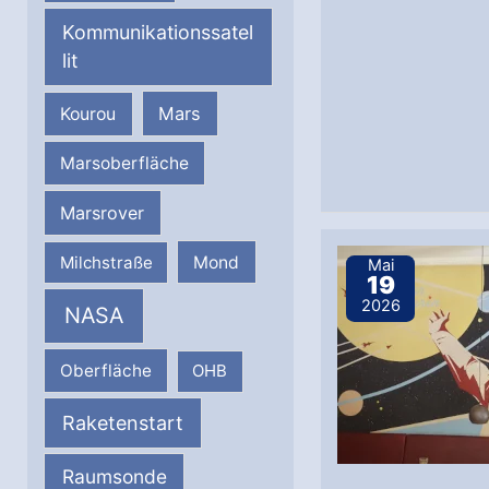
Kommunikationssatel
lit
Mars
Kourou
Marsoberfläche
Marsrover
Milchstraße
Mond
Mai
19
2026
NASA
Oberfläche
OHB
Raketenstart
Raumsonde