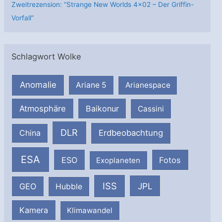
Zweitrezension: “Strange New Worlds 4×02 – Der Griffin-
Vorfall”
Schlagwort Wolke
Anomalie
Ariane 5
Arianespace
Atmosphäre
Baikonur
Cassini
DLR
Erdbeobachtung
China
ESA
ESO
Fotos
Exoplaneten
ISS
JPL
GEO
Hubble
Kamera
Klimawandel