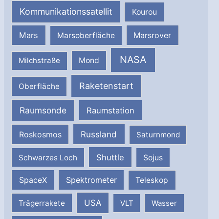
Kommunikationssatellit
Kourou
Mars
Marsrover
Marsoberfläche
NASA
Milchstraße
Mond
Raketenstart
Oberfläche
Raumsonde
Raumstation
Russland
Roskosmos
Saturnmond
Shuttle
Schwarzes Loch
Sojus
SpaceX
Spektrometer
Teleskop
USA
Trägerrakete
VLT
Wasser