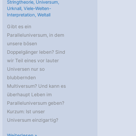
Stringtheorie
,
Universum
,
Urknall
,
Viele-Welten-
Interpretation
,
Weltall
Gibt es ein
Paralleluniversum, in dem
unsere bösen
Doppelgänger leben? Sind
wir Teil eines vor lauter
Universen nur so
blubbernden
Multiversum? Und kann es
überhaupt Leben im
Paralleluniversum geben?
Kurzum: Ist unser
Universum einzigartig?
AstroGeo
Weiterlesen »