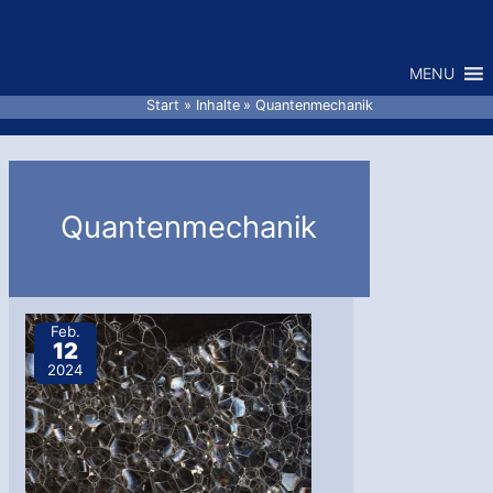
Zum
Inhalt
MENU
springen
Start
Inhalte
Quantenmechanik
Quantenmechanik
Feb.
12
2024