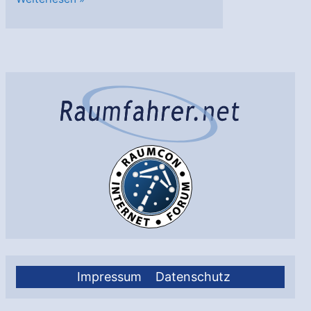
Podcast:
Böse
Doppelgänger
–
die
Physik
des
Multiversums
Impressum
Datenschutz