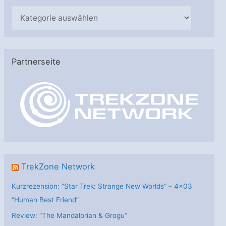
K
a
t
e
Partnerseite
g
o
r
i
e
n
TrekZone Network
Kurzrezension: “Star Trek: Strange New Worlds” – 4×03
“Human Best Friend”
Review: “The Mandalorian & Grogu”