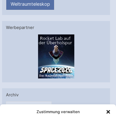
Weltraumteleskop
Werbepartner
Archiv
A
Zustimmung verwalten
r