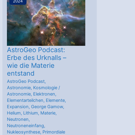
2024
Anfangs
–
was
vom
Urknall
übrigblieb
AstroGeo Podcast:
Erbe des Urknalls –
wie die Materie
entstand
AstroGeo Podcast
,
Astronomie
,
Kosmologie
/
Astronomie
,
Elektronen
,
Elementarteilchen
,
Elemente
,
Expansion
,
George Gamow
,
Helium
,
Lithium
,
Materie
,
Neutronen
,
Neutroneneinfang
,
Nukleosynthese
,
Primordiale