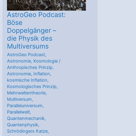
Anfang
des
AstroGeo Podcast:
Anfangs
Böse
Doppelgänger –
die Physik des
Multiversums
AstroGeo Podcast
,
Astronomie
,
Kosmologie
/
Anthropisches Prinzip
,
Astronomie
,
Inflation
,
kosmische Inflation
,
Kosmologisches Prinzip
,
Mehrweltentheorie
,
Multiversum
,
Paralleluniversum
,
Parallelwelt
,
Quantenmechanik
,
Quantenphysik
,
Schrödingers Katze
,