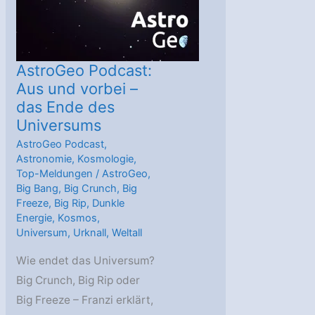
AstroGeo Podcast:
Aus und vorbei –
das Ende des
Universums
AstroGeo Podcast
,
Astronomie
,
Kosmologie
,
Top-Meldungen
/
AstroGeo
,
Big Bang
,
Big Crunch
,
Big
Freeze
,
Big Rip
,
Dunkle
Energie
,
Kosmos
,
Universum
,
Urknall
,
Weltall
Wie endet das Universum?
Big Crunch, Big Rip oder
Big Freeze – Franzi erklärt,