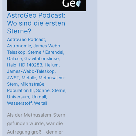
AstroGeo Podcast:
Wo sind die ersten
Sterne?
AstroGeo Podcast
,
Astronomie
,
James Webb
Teleskop
,
Sterne
/
Earendel
,
Galaxie
,
Gravitationslinse
,
Halo
,
HD 140283
,
Helium
,
James-Webb-Teleskop
,
JWST
,
Metalle
,
Methusalem-
Stern
,
Milchstraße
,
Population III
,
Sonne
,
Sterne
,
Universum
,
Urknall
,
Wasserstoff
,
Weltall
Als der Methusalem-Stern
gefunden wurde, war die
Aufregung groß – denn er