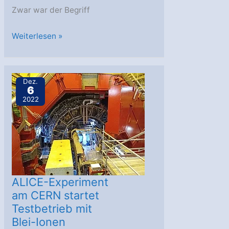
Zwar war der Begriff
AstroGeo
Weiterlesen »
Podcast:
Quasisterne
in
Dez.
6
der
2022
Ferne
ALICE-Experiment
am CERN startet
Testbetrieb mit
Blei-Ionen