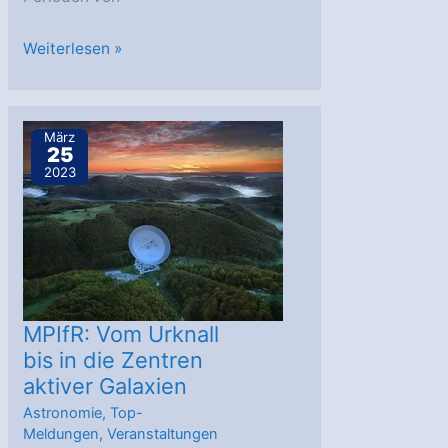
Durchbruch
Weiterlesen »
bei
der
Suche
März
25
nach
2023
langsam
schwingenden
Gravitationswellen
MPIfR: Vom Urknall
bis in die Zentren
aktiver Galaxien
Astronomie
,
Top-
Meldungen
,
Veranstaltungen