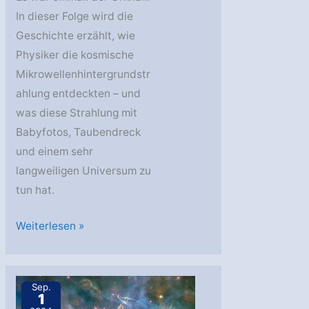
In dieser Folge wird die
Geschichte erzählt, wie
Physiker die kosmische
Mikrowellenhintergrundstr
ahlung entdeckten – und
was diese Strahlung mit
Babyfotos, Taubendreck
und einem sehr
langweiligen Universum zu
tun hat.
AstroGeo
Weiterlesen »
Podcast:
Das
Ende
Sep.
1
des