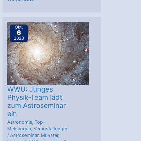
Podcast:
Böse
Doppelgänger
Okt.
6
–
2023
die
Physik
des
Multiversums
WWU: Junges
Physik-Team lädt
zum Astroseminar
ein
Astronomie
,
Top-
Meldungen
,
Veranstaltungen
/
Astroseminar
,
Münster
,