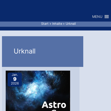
Zum
Inhalt
MENU
springen
Start
Inhalte
Urknall
Urknall
Jan.
9
2026