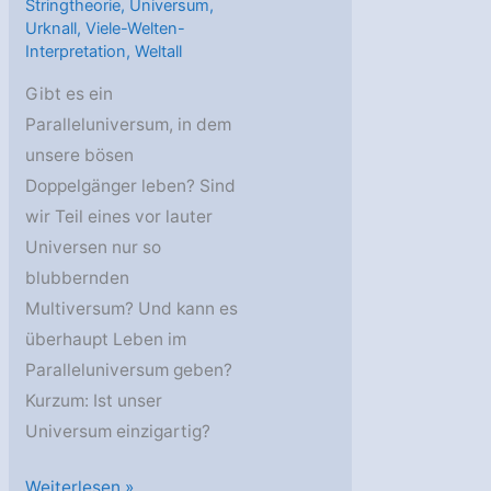
Stringtheorie
,
Universum
,
Urknall
,
Viele-Welten-
Interpretation
,
Weltall
Gibt es ein
Paralleluniversum, in dem
unsere bösen
Doppelgänger leben? Sind
wir Teil eines vor lauter
Universen nur so
blubbernden
Multiversum? Und kann es
überhaupt Leben im
Paralleluniversum geben?
Kurzum: Ist unser
Universum einzigartig?
AstroGeo
Weiterlesen »