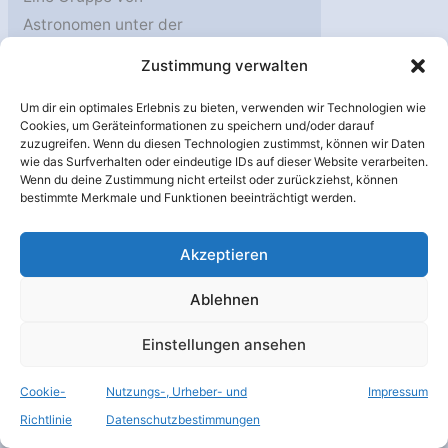
Astronomen unter der
Leitung von Sarah Bosman
Zustimmung verwalten
vom MPIA hat das Ende
der Epoche der
Um dir ein optimales Erlebnis zu bieten, verwenden wir Technologien wie
Cookies, um Geräteinformationen zu speichern und/oder darauf
Reionisation auf etwa 1,1
zuzugreifen. Wenn du diesen Technologien zustimmst, können wir Daten
wie das Surfverhalten oder eindeutige IDs auf dieser Website verarbeiten.
Milliarden Jahre nach dem
Wenn du deine Zustimmung nicht erteilst oder zurückziehst, können
Urknall genau bestimmt.
bestimmte Merkmale und Funktionen beeinträchtigt werden.
Eine Pressemitteilung des
Max-Planck-Instituts für
Akzeptieren
Astronomie. Quelle: Max-
Ablehnen
Planck-Institut für
Astronomie 7. Juni 2022. 7.
Einstellungen ansehen
Juni 2022 – Die
Reionisation begann, als
Cookie-
Nutzungs-, Urheber- und
Impressum
sich die erste Generation
Richtlinie
Datenschutzbestimmungen
von