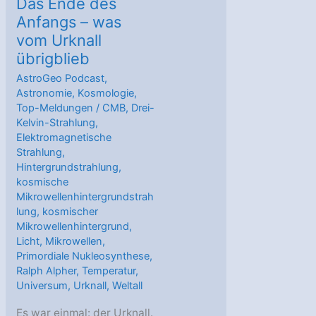
Das Ende des
Anfangs – was
vom Urknall
übrigblieb
AstroGeo Podcast
,
Astronomie
,
Kosmologie
,
Top-Meldungen
/
CMB
,
Drei-
Kelvin-Strahlung
,
Elektromagnetische
Strahlung
,
Hintergrundstrahlung
,
kosmische
Mikrowellenhintergrundstrah
lung
,
kosmischer
Mikrowellenhintergrund
,
Licht
,
Mikrowellen
,
Primordiale Nukleosynthese
,
Ralph Alpher
,
Temperatur
,
Universum
,
Urknall
,
Weltall
Es war einmal: der Urknall.