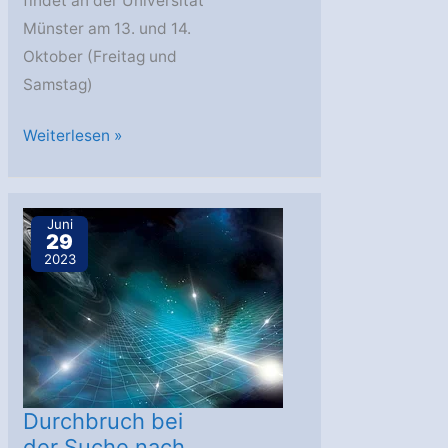
findet an der Universität
Münster am 13. und 14.
Oktober (Freitag und
Samstag)
WWU:
Weiterlesen »
Junges
Physik-
Team
Juni
29
lädt
2023
zum
Astroseminar
ein
Durchbruch bei
der Suche nach