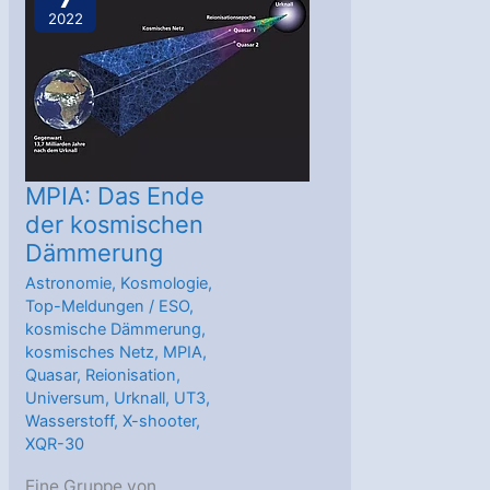
Galaxien,
2022
Quarks
und
Kollisionen“
–
Eine
Reise
MPIA: Das Ende
zum
der kosmischen
Dämmerung
Ursprung
des
Astronomie
,
Kosmologie
,
Top-Meldungen
/
ESO
,
Universums
kosmische Dämmerung
,
kosmisches Netz
,
MPIA
,
Quasar
,
Reionisation
,
Universum
,
Urknall
,
UT3
,
Wasserstoff
,
X-shooter
,
XQR-30
Eine Gruppe von