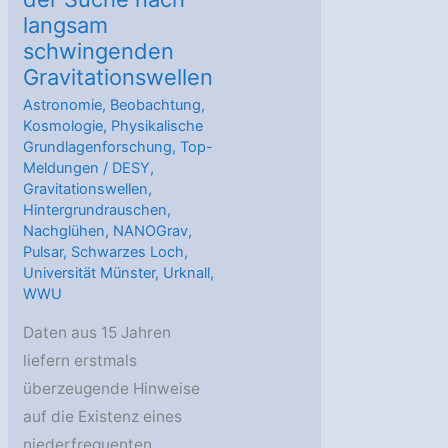
langsam
schwingenden
Gravitationswellen
Astronomie
,
Beobachtung
,
Kosmologie
,
Physikalische
Grundlagenforschung
,
Top-
Meldungen
/
DESY
,
Gravitationswellen
,
Hintergrundrauschen
,
Nachglühen
,
NANOGrav
,
Pulsar
,
Schwarzes Loch
,
Universität Münster
,
Urknall
,
WWU
Daten aus 15 Jahren
liefern erstmals
überzeugende Hinweise
auf die Existenz eines
niederfrequenten