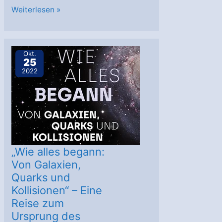
ALICE-
Weiterlesen »
Experiment
am
CERN
Okt.
25
startet
2022
Testbetrieb
mit
Blei-
Ionen
„Wie alles begann:
Von Galaxien,
Quarks und
Kollisionen“ – Eine
Reise zum
Ursprung des