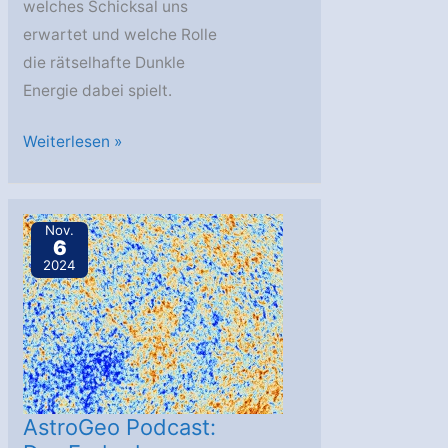
welches Schicksal uns
erwartet und welche Rolle
die rätselhafte Dunkle
Energie dabei spielt.
AstroGeo
Weiterlesen »
Podcast:
Aus
und
Nov.
6
vorbei
2024
–
das
Ende
des
Universums
AstroGeo Podcast: