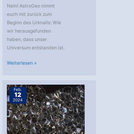
Nein! AstroGeo nimmt
euch mit zurück zum
Beginn des Urknalls: Wie
wir herausgefunden
haben, dass unser
Universum entstanden ist.
AstroGeo
Weiterlesen »
Podcast:
Das
Universum
Feb.
12
und
2024
sein
Urknall
–
der