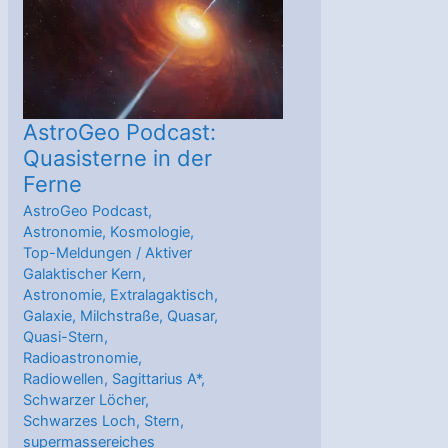
Zentren
aktiver
Galaxien
AstroGeo Podcast:
Quasisterne in der
Ferne
AstroGeo Podcast
,
Astronomie
,
Kosmologie
,
Top-Meldungen
/
Aktiver
Galaktischer Kern
,
Astronomie
,
Extralagaktisch
,
Galaxie
,
Milchstraße
,
Quasar
,
Quasi-Stern
,
Radioastronomie
,
Radiowellen
,
Sagittarius A*
,
Schwarzer Löcher
,
Schwarzes Loch
,
Stern
,
supermassereiches