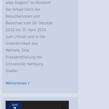
alles begann“ im Museum
der Arbeit führt die
Besucherinnen und
Besucher vom 26. Oktober
2022 bis 10. April 2023
zum Urknall und in die
Unendlichkeit des
Weltalls. Eine
Pressemitteilung der
Universität Hamburg.
Quelle:
„Wie
Weiterlesen »
alles
begann:
Von
Juni
7