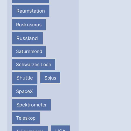
Raumstation
Roskosmos
Russland
Saturnmond
Schwarzes Loch
Shuttle
Sojus
SpaceX
Spektrometer
Teleskop