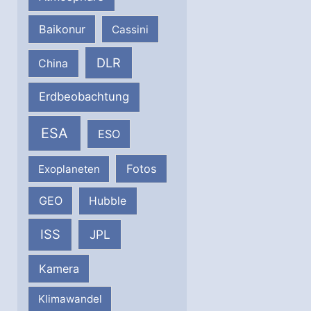
Baikonur
Cassini
DLR
China
Erdbeobachtung
ESA
ESO
Fotos
Exoplaneten
GEO
Hubble
ISS
JPL
Kamera
Klimawandel