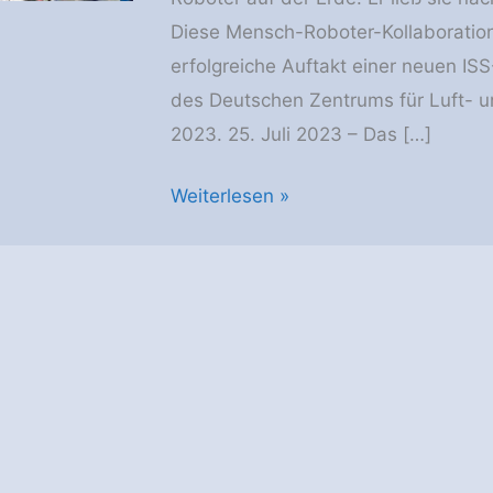
Diese Mensch-Roboter-Kollaboration 
erfolgreiche Auftakt einer neuen IS
des Deutschen Zentrums für Luft- un
2023. 25. Juli 2023 – Das […]
Surface
Weiterlesen »
Avatar
–
Astronaut
an
Bord
der
ISS
steuert