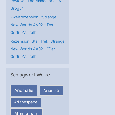
Review: “The Mandalorian &
Grogu”
Zweitrezension: “Strange
New Worlds 4×02 – Der
Griffin-Vorfall”
Rezension: Star Trek: Strange
New Worlds 4×02 – “Der
Griffin-Vorfall”
Schlagwort Wolke
Anomalie
Ariane 5
Arianespace
Atmosphäre