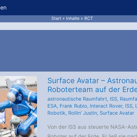
hen
Start
Inhalte
RCT
Surface Avatar – Astronau
Roboterteam auf der Erd
astronautische Raumfahrt
,
ISS
,
Raumfa
ESA
,
Frank Rubio
,
Interact Rover
,
ISS
,
Robotik
,
Rollin’ Justin
,
Surface Avatar
Von der ISS aus steuerte NASA-Astr
Roboter auf der Erde. Er ließ sie na