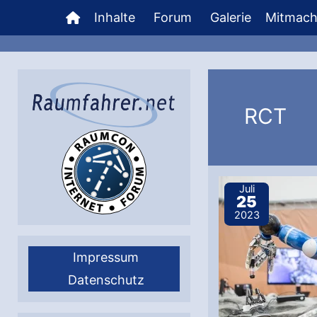
Zum
Inhalte
Forum
Galerie
Mitmac
Inhalt
springen
RCT
Juli
25
2023
Impressum
Datenschutz