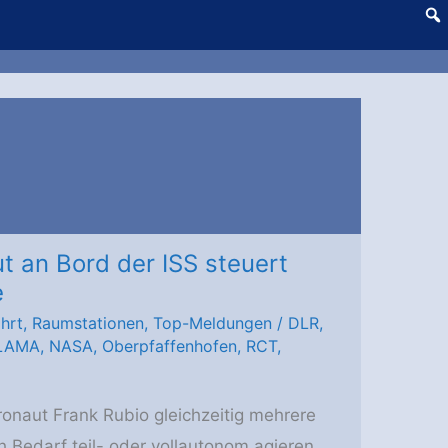
t an Bord der ISS steuert
e
hrt
,
Raumstationen
,
Top-Meldungen
/
DLR
,
LAMA
,
NASA
,
Oberpfaffenhofen
,
RCT
,
onaut Frank Rubio gleichzeitig mehrere
ch Bedarf teil- oder vollautonom agieren.