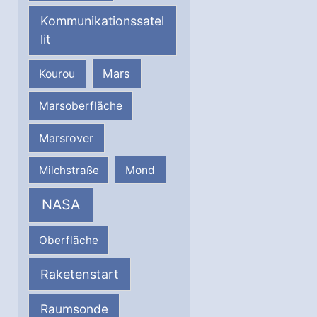
Kommunikationssatel
lit
Mars
Kourou
Marsoberfläche
Marsrover
Milchstraße
Mond
NASA
Oberfläche
Raketenstart
Raumsonde