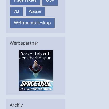
USA
Trägerrakete
VLT
Wasser
Weltraumteleskop
Werbepartner
Archiv