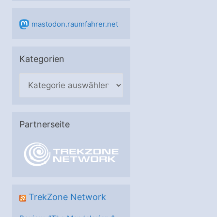
mastodon.raumfahrer.net
Kategorien
K
a
t
e
Partnerseite
g
o
r
i
e
TrekZone Network
n