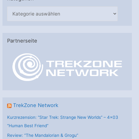
K
a
t
e
Partnerseite
g
o
r
i
e
n
TrekZone Network
Kurzrezension: “Star Trek: Strange New Worlds” – 4×03
“Human Best Friend”
Review: “The Mandalorian & Grogu”