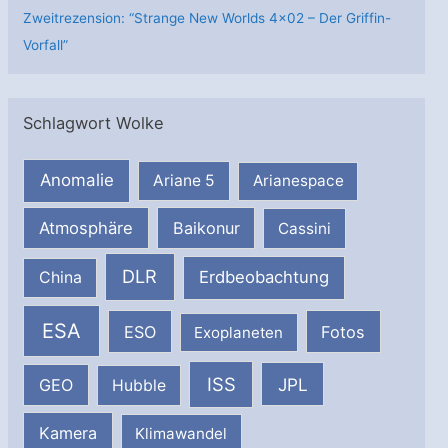
Zweitrezension: “Strange New Worlds 4×02 – Der Griffin-
Vorfall”
Schlagwort Wolke
Anomalie
Ariane 5
Arianespace
Atmosphäre
Baikonur
Cassini
DLR
Erdbeobachtung
China
ESA
ESO
Fotos
Exoplaneten
ISS
JPL
GEO
Hubble
Kamera
Klimawandel