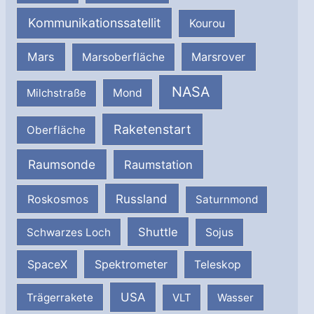
Kommunikationssatellit
Kourou
Mars
Marsrover
Marsoberfläche
NASA
Milchstraße
Mond
Raketenstart
Oberfläche
Raumsonde
Raumstation
Russland
Roskosmos
Saturnmond
Shuttle
Schwarzes Loch
Sojus
SpaceX
Spektrometer
Teleskop
USA
Trägerrakete
VLT
Wasser