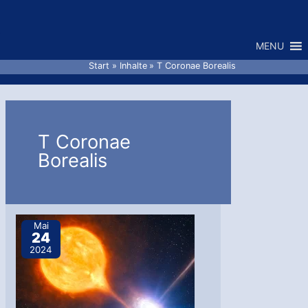
Zum
Inhalt
MENU
springen
Start
Inhalte
T Coronae Borealis
T Coronae
Borealis
Mai
24
2024