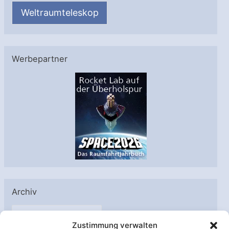
Weltraumteleskop
Werbepartner
Archiv
A
Zustimmung verwalten
r