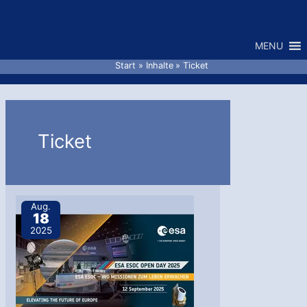
Zum
Inhalt
MENU
springen
Start
Inhalte
Ticket
Ticket
Aug.
18
2025