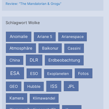
Review: “The Mandalorian & Grogu”
Schlagwort Wolke
Anomalie
Ariane 5
Arianespace
Atmosphäre
Baikonur
Cassini
DLR
Erdbeobachtung
China
ESA
ESO
Fotos
Exoplaneten
ISS
JPL
GEO
Hubble
Kamera
Klimawandel