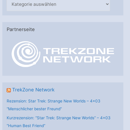
K
a
t
e
Partnerseite
g
o
r
i
e
n
TrekZone Network
Rezension: Star Trek: Strange New Worlds – 4×03
“Menschlicher bester Freund”
Kurzrezension: “Star Trek: Strange New Worlds” – 4×03
“Human Best Friend”