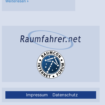
Tag
Weiterlesen »
der
offenen
Tür
im
ESOC
Impressum
Datenschutz