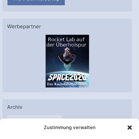
Werbepartner
Archiv
A
Zustimmung verwalten
r
c