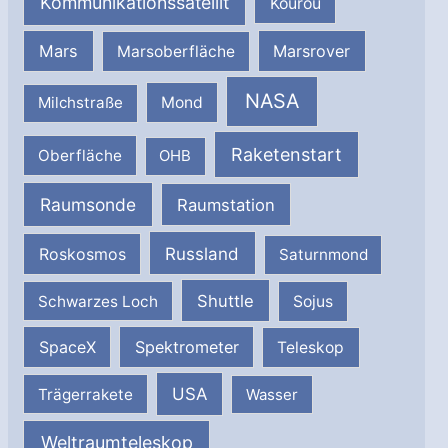
Kommunikationssatellit
Kourou
Mars
Marsrover
Marsoberfläche
NASA
Milchstraße
Mond
Raketenstart
Oberfläche
OHB
Raumsonde
Raumstation
Russland
Roskosmos
Saturnmond
Shuttle
Schwarzes Loch
Sojus
SpaceX
Spektrometer
Teleskop
USA
Trägerrakete
Wasser
Weltraumteleskop