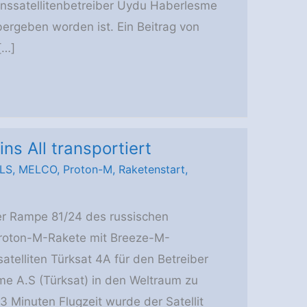
nssatellitenbetreiber Uydu Haberlesme
bergeben worden ist. Ein Beitrag von
[…]
ns All transportiert
ILS
,
MELCO
,
Proton-M
,
Raketenstart
,
er Rampe 81/24 des russischen
roton-M-Rakete mit Breeze-M-
telliten Türksat 4A für den Betreiber
e A.S (Türksat) in den Weltraum zu
 Minuten Flugzeit wurde der Satellit