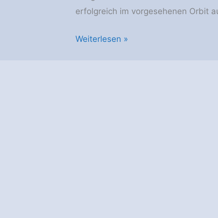
erfolgreich im vorgesehenen Orbit a
Türksat
Weiterlesen »
4A
von
Proton-
M
ins
All
transportiert