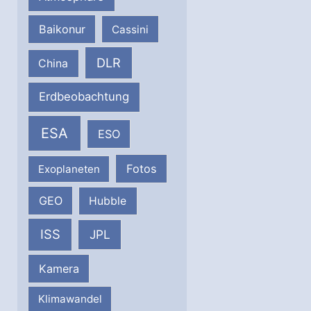
Baikonur
Cassini
DLR
China
Erdbeobachtung
ESA
ESO
Fotos
Exoplaneten
GEO
Hubble
ISS
JPL
Kamera
Klimawandel