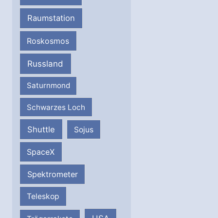
Raumstation
Roskosmos
Russland
Saturnmond
Schwarzes Loch
Shuttle
Sojus
SpaceX
Spektrometer
Teleskop