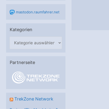
mastodon.raumfahrer.net
Kategorien
K
a
t
e
Partnerseite
g
o
r
i
e
TrekZone Network
n