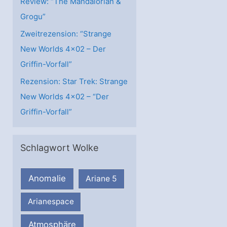
Review: “The Mandalorian &
Grogu”
Zweitrezension: “Strange
New Worlds 4×02 – Der
Griffin-Vorfall”
Rezension: Star Trek: Strange
New Worlds 4×02 – “Der
Griffin-Vorfall”
Schlagwort Wolke
Anomalie
Ariane 5
Arianespace
Atmosphäre