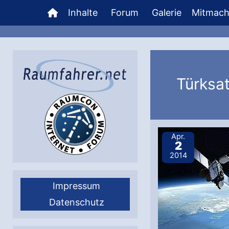
Zum
Inhalte
Forum
Galerie
Mitmac
Inhalt
springen
Türksa
Apr.
2
2014
Impressum
Datenschutz