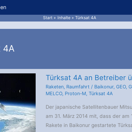
hen
Start
Inhalte
Türksat 4A
t 4A
Türksat 4A an Betreiber 
Raketen
,
Raumfahrt
/
Baikonur
,
GEO
,
G
MELCO
,
Proton-M
,
Türksat 4A
Der japanische Satellitenbauer Mitsu
am 31. März 2014 mit, dass der am 
Rakete in Baikonur gestartete Tür