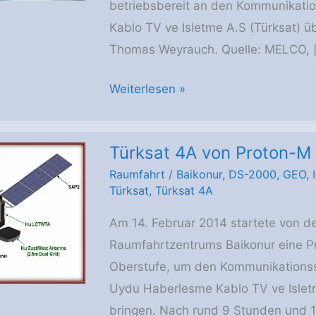
betriebsbereit an den Kommunikatio
Kablo TV ve Isletme A.S (Türksat) ü
Thomas Weyrauch. Quelle: MELCO, 
Türksat
Weiterlesen »
4A
an
Türksat 4A von Proton-M i
Betreiber
Raumfahrt
/
Baikonur
,
DS-2000
,
GEO
,
übergeben
Türksat
,
Türksat 4A
Am 14. Februar 2014 startete von d
Raumfahrtzentrums Baikonur eine P
Oberstufe, um den Kommunikationssa
Uydu Haberlesme Kablo TV ve Isletm
bringen. Nach rund 9 Stunden und 13