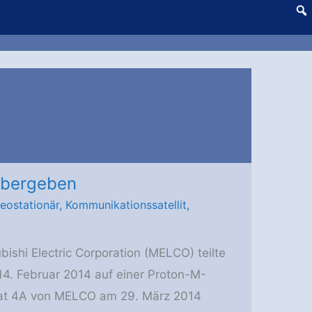
übergeben
eostationär
,
Kommunikationssatellit
,
bishi Electric Corporation (MELCO) teilte
14. Februar 2014 auf einer Proton-M-
ksat 4A von MELCO am 29. März 2014