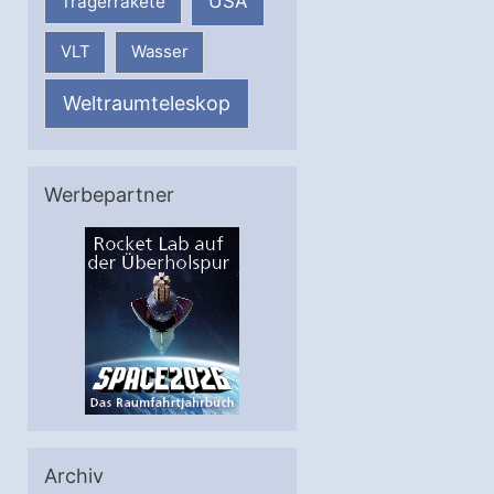
USA
Trägerrakete
VLT
Wasser
Weltraumteleskop
Werbepartner
Archiv