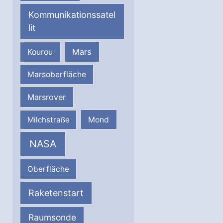
Kommunikationssatel
lit
Mars
Kourou
Marsoberfläche
Marsrover
Milchstraße
Mond
NASA
Oberfläche
Raketenstart
Raumsonde