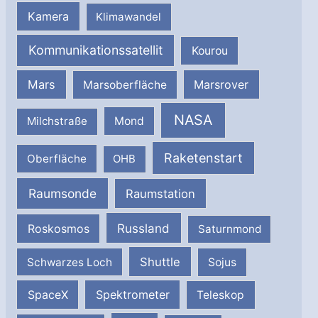
Kamera
Klimawandel
Kommunikationssatellit
Kourou
Mars
Marsrover
Marsoberfläche
NASA
Milchstraße
Mond
Raketenstart
Oberfläche
OHB
Raumsonde
Raumstation
Russland
Roskosmos
Saturnmond
Shuttle
Schwarzes Loch
Sojus
SpaceX
Spektrometer
Teleskop