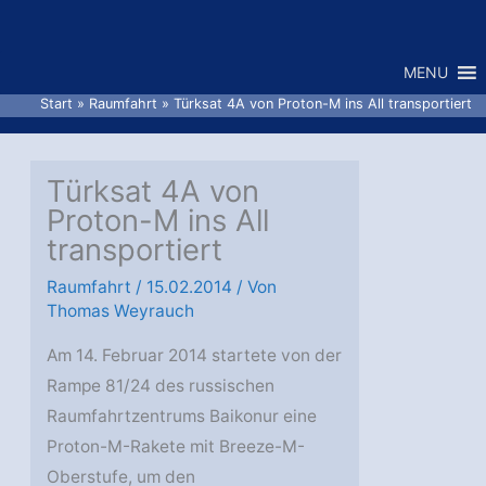
Zum
Inhalt
MENU
springen
Start
Raumfahrt
Türksat 4A von Proton-M ins All transportiert
Türksat 4A von
Proton-M ins All
transportiert
Raumfahrt
/
15.02.2014
/ Von
Thomas Weyrauch
Am 14. Februar 2014 startete von der
Rampe 81/24 des russischen
Raumfahrtzentrums Baikonur eine
Proton-M-Rakete mit Breeze-M-
Oberstufe, um den