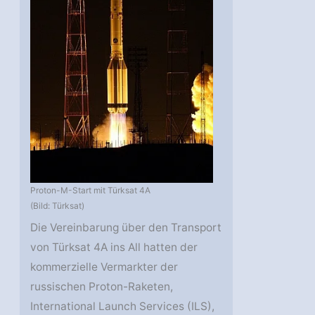
Proton-M-Start mit Türksat 4A
(Bild: Türksat)
Die Vereinbarung über den Transport
von Türksat 4A ins All hatten der
kommerzielle Vermarkter der
russischen Proton-Raketen,
International Launch Services (ILS),