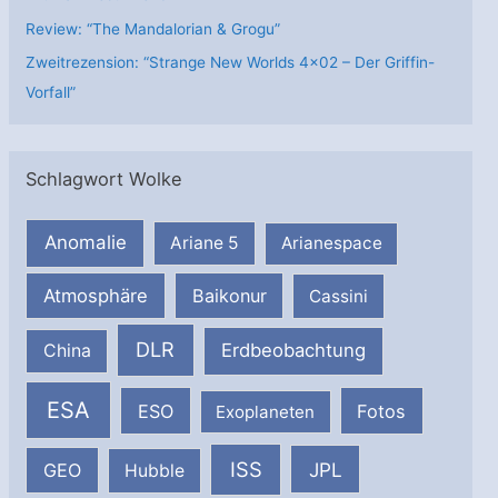
Review: “The Mandalorian & Grogu”
Zweitrezension: “Strange New Worlds 4×02 – Der Griffin-
Vorfall”
Schlagwort Wolke
Anomalie
Ariane 5
Arianespace
Atmosphäre
Baikonur
Cassini
DLR
Erdbeobachtung
China
ESA
ESO
Fotos
Exoplaneten
ISS
JPL
GEO
Hubble