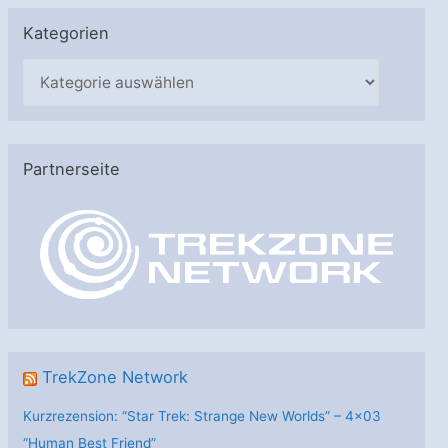
Kategorien
K
a
t
e
Partnerseite
g
o
r
i
e
n
TrekZone Network
Kurzrezension: “Star Trek: Strange New Worlds” – 4×03
“Human Best Friend”