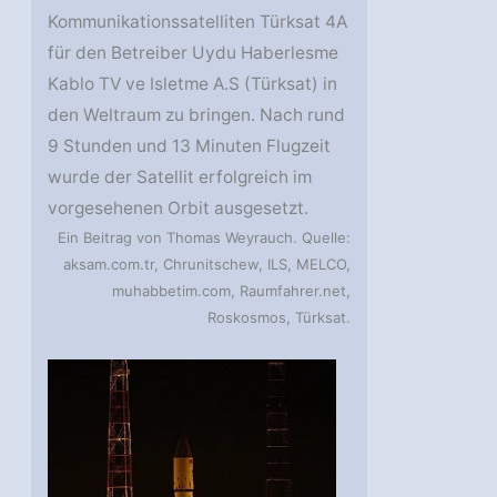
Kommunikationssatelliten Türksat 4A
für den Betreiber Uydu Haberlesme
Kablo TV ve Isletme A.S (Türksat) in
den Weltraum zu bringen. Nach rund
9 Stunden und 13 Minuten Flugzeit
wurde der Satellit erfolgreich im
vorgesehenen Orbit ausgesetzt.
Ein Beitrag von Thomas Weyrauch. Quelle:
aksam.com.tr, Chrunitschew, ILS, MELCO,
muhabbetim.com, Raumfahrer.net,
Roskosmos, Türksat.