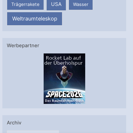
USA
Trägerrakete
Wasser
Weltraumteleskop
Werbepartner
Archiv