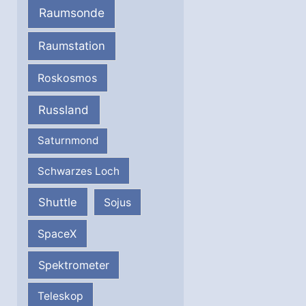
Raumsonde
Raumstation
Roskosmos
Russland
Saturnmond
Schwarzes Loch
Shuttle
Sojus
SpaceX
Spektrometer
Teleskop