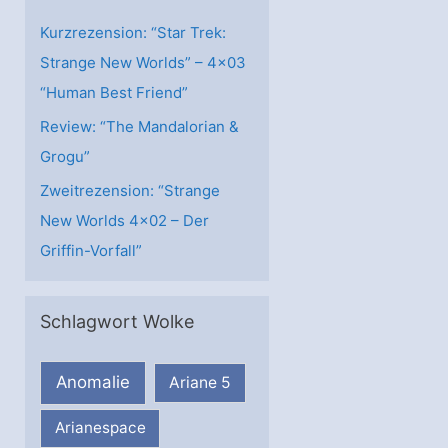
n
Kurzrezension: “Star Trek:
Strange New Worlds” – 4×03
“Human Best Friend”
Review: “The Mandalorian &
Grogu”
Zweitrezension: “Strange
New Worlds 4×02 – Der
Griffin-Vorfall”
Schlagwort Wolke
Anomalie
Ariane 5
Arianespace