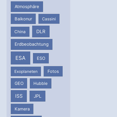
Atmosphäre
Baikonur
Cassini
DLR
China
Erdbeobachtung
ESA
ESO
Fotos
Exoplaneten
GEO
Hubble
ISS
JPL
Kamera