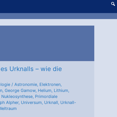
es Urknalls – wie die
logie
/
Astronomie
,
Elektronen
,
on
,
George Gamow
,
Helium
,
Lithium
,
,
Nukleosynthese
,
Primordiale
ph Alpher
,
Universum
,
Urknall
,
Urknall-
Weltraum