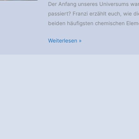
Der Anfang unseres Universums war 
passiert? Franzi erzählt euch, wie di
beiden häufigsten chemischen Elem
AstroGeo
Weiterlesen »
Podcast:
Erbe
des
Urknalls
–
wie
die
Materie
entstand