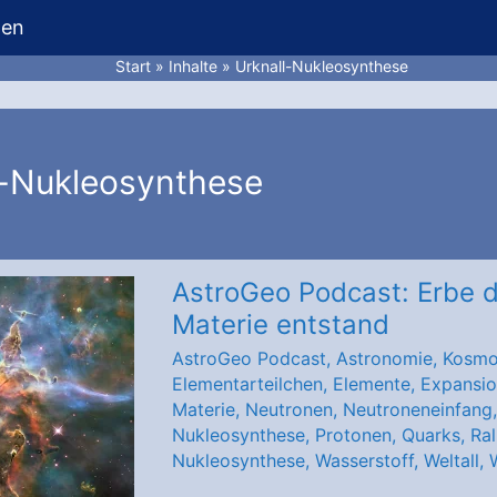
hen
Start
Inhalte
Urknall-Nukleosynthese
l-Nukleosynthese
AstroGeo Podcast: Erbe d
Materie entstand
AstroGeo Podcast
,
Astronomie
,
Kosmo
Elementarteilchen
,
Elemente
,
Expansi
Materie
,
Neutronen
,
Neutroneneinfang
Nukleosynthese
,
Protonen
,
Quarks
,
Ral
Nukleosynthese
,
Wasserstoff
,
Weltall
,