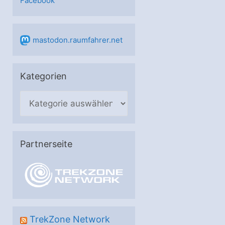
Facebook
mastodon.raumfahrer.net
Kategorien
K
a
t
e
Partnerseite
g
o
r
i
e
TrekZone Network