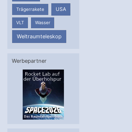
USA
Trägerrakete
VLT
Wasser
Weltraumteleskop
Werbepartner