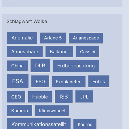
Schlagwort Wolke
Anomalie
Ariane 5
Arianespace
Atmosphäre
Baikonur
Cassini
DLR
Erdbeobachtung
China
ESA
ESO
Fotos
Exoplaneten
ISS
JPL
GEO
Hubble
Kamera
Klimawandel
Kommunikationssatellit
Kourou