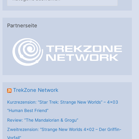
a
t
e
Partnerseite
g
o
r
i
e
n
TrekZone Network
Kurzrezension: “Star Trek: Strange New Worlds” – 4×03
“Human Best Friend”
Review: “The Mandalorian & Grogu”
Zweitrezension: “Strange New Worlds 4×02 – Der Griffin-
Vorfall”