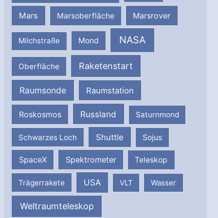
Mars
Marsrover
Marsoberfläche
NASA
Milchstraße
Mond
Raketenstart
Oberfläche
Raumsonde
Raumstation
Russland
Roskosmos
Saturnmond
Shuttle
Schwarzes Loch
Sojus
SpaceX
Spektrometer
Teleskop
USA
Trägerrakete
VLT
Wasser
Weltraumteleskop