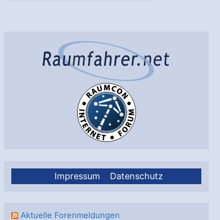
Wo
entstand
das
Leben
auf
der
Erde?
Impressum
Datenschutz
Aktuelle Forenmeldungen