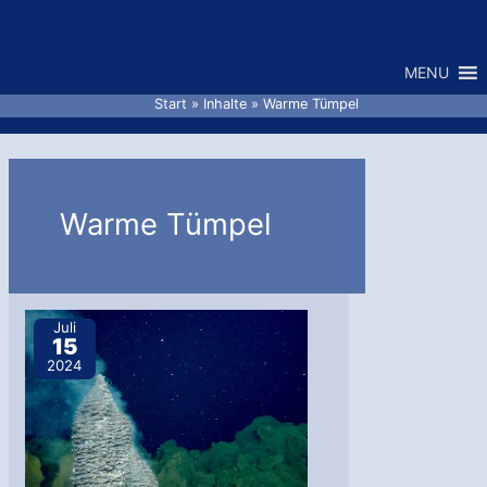
Zum
Inhalt
MENU
springen
Start
Inhalte
Warme Tümpel
Warme Tümpel
Juli
15
2024