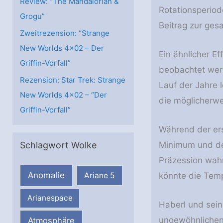
Review: “The Mandalorian &
Rotationsperiod
Grogu”
Beitrag zur ges
Zweitrezension: “Strange
New Worlds 4×02 – Der
Ein ähnlicher E
Griffin-Vorfall”
beobachtet werd
Rezension: Star Trek: Strange
Lauf der Jahre 
New Worlds 4×02 – “Der
die möglicherwe
Griffin-Vorfall”
Während der er
Schlagwort Wolke
Minimum und der
Präzession wahrs
Anomalie
Ariane 5
könnte die Temp
Arianespace
Haberl und sein
ungewöhnlichen 
Atmosphäre