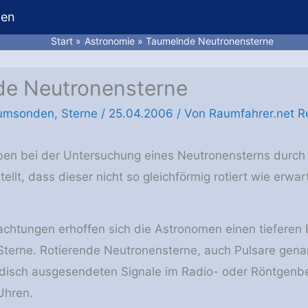
hen
Start
Astronomie
Taumelnde Neutronensterne
e Neutronensterne
umsonden
,
Sterne
/
25.04.2006
/ Von
Raumfahrer.net R
en bei der Untersuchung eines Neutronensterns dur
ellt, dass dieser nicht so gleichförmig rotiert wie erwar
chtungen erhoffen sich die Astronomen einen tieferen E
 Sterne. Rotierende Neutronensterne, auch Pulsare genan
odisch ausgesendeten Signale im Radio- oder Röntgenbe
Uhren.