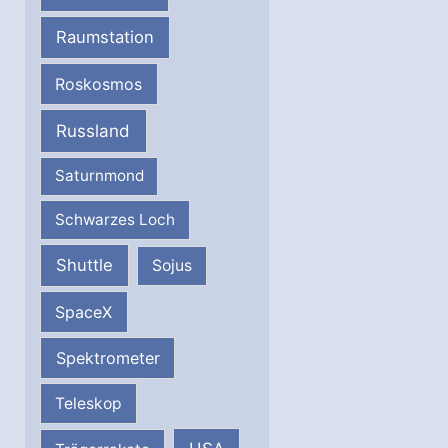
Raumstation
Roskosmos
Russland
Saturnmond
Schwarzes Loch
Shuttle
Sojus
SpaceX
Spektrometer
Teleskop