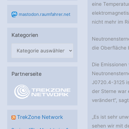
eine Temperatur
elektromagnetis
mastodon.raumfahrer.net
nicht mehr im 
Kategorien
Neutronensterne
K
die Oberfläche 
a
Die Emissionen 
t
Neutronenstern
e
Partnerseite
g
J0720.4-3125 is
o
der Sterne war 
r
verändert“, sagt
i
e
„Es ist sehr un
TrekZone Network
n
sehen wir mit d