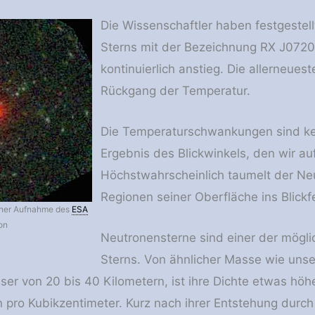
Die Wissenschaftler haben festgestel
Sterns mit der Bezeichnung RX J0720.
kontinuierlich anstieg. Die allerneu
Rückgang der Temperatur.
Die Temperaturschwankungen sind ke
Ergebnis des Blickwinkels, den wir au
Höchstwahrscheinlich taumelt der Ne
Regionen seiner Oberfläche ins Blic
iner Aufnahme des
ESA
on
Neutronensterne sind einer der mögl
Sterns. Von ähnlicher Masse wie uns
er von 20 bis 40 Kilometern, ist ihre Dichte etwas höhe
n pro Kubikzentimeter. Kurz nach ihrer Entstehung durc