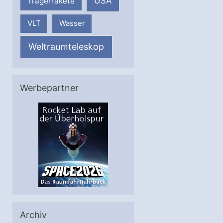
USA
Trägerrakete
VLT
Wasser
Weltraumteleskop
Werbepartner
Archiv