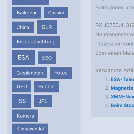
Polregionen un
Baikonur
Cassini
RX J0720.4-3125
DLR
China
Neutronensterns
Erdbeobachtung
Präzession könn
über einen Mate
ESA
ESO
Verwandte Artik
Fotos
Exoplaneten
ESA-Tele
GEO
Hubble
Magnetfe
XMM-Newt
ISS
JPL
Beim Stud
Kamera
Klimawandel