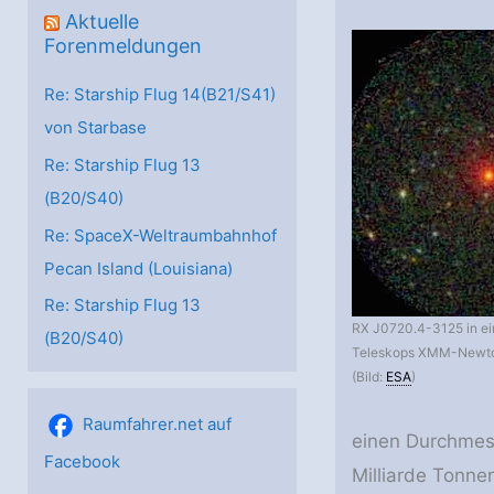
Aktuelle
Forenmeldungen
Re: Starship Flug 14(B21/S41)
von Starbase
Re: Starship Flug 13
(B20/S40)
Re: SpaceX-Weltraumbahnhof
Pecan Island (Louisiana)
Re: Starship Flug 13
RX J0720.4-3125 in e
(B20/S40)
Teleskops XMM-Newt
(Bild:
ESA
)
Raumfahrer.net auf
einen Durchmess
Facebook
Milliarde Tonne