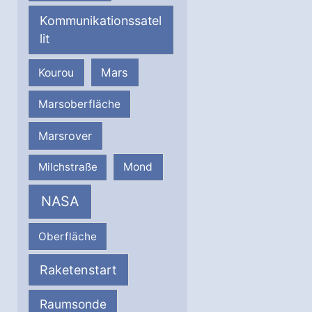
Kommunikationssatel
lit
Mars
Kourou
Marsoberfläche
Marsrover
Milchstraße
Mond
NASA
Oberfläche
Raketenstart
Raumsonde