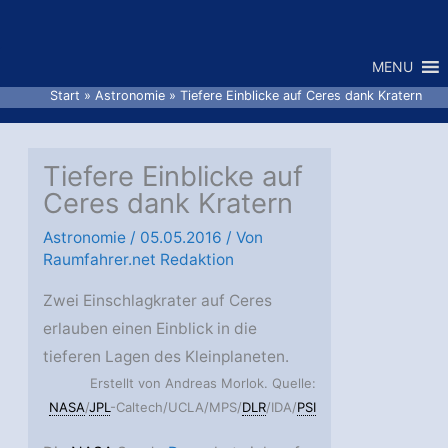
Zum
Inhalt
MENU
springen
Start
Astronomie
Tiefere Einblicke auf Ceres dank Kratern
Tiefere Einblicke auf
Ceres dank Kratern
Astronomie
/
05.05.2016
/ Von
Raumfahrer.net Redaktion
Zwei Einschlagkrater auf Ceres
erlauben einen Einblick in die
tieferen Lagen des Kleinplaneten.
Erstellt von Andreas Morlok. Quelle:
NASA
/
JPL
-Caltech/UCLA/MPS/
DLR
/IDA/
PSI