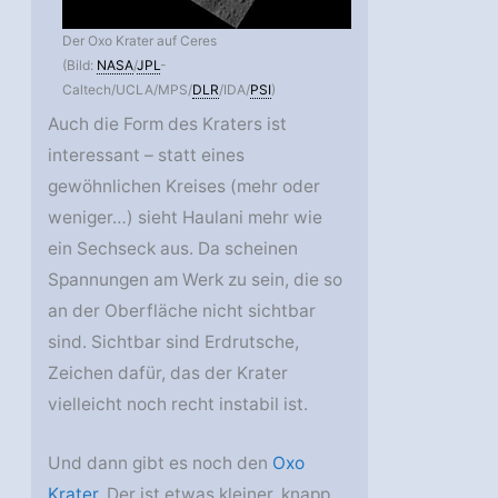
Der Oxo Krater auf Ceres
(Bild:
NASA
/
JPL
-
Caltech/UCLA/MPS/
DLR
/IDA/
PSI
)
Auch die Form des Kraters ist
interessant – statt eines
gewöhnlichen Kreises (mehr oder
weniger…) sieht Haulani mehr wie
ein Sechseck aus. Da scheinen
Spannungen am Werk zu sein, die so
an der Oberfläche nicht sichtbar
sind. Sichtbar sind Erdrutsche,
Zeichen dafür, das der Krater
vielleicht noch recht instabil ist.
Und dann gibt es noch den
Oxo
Krater
. Der ist etwas kleiner, knapp