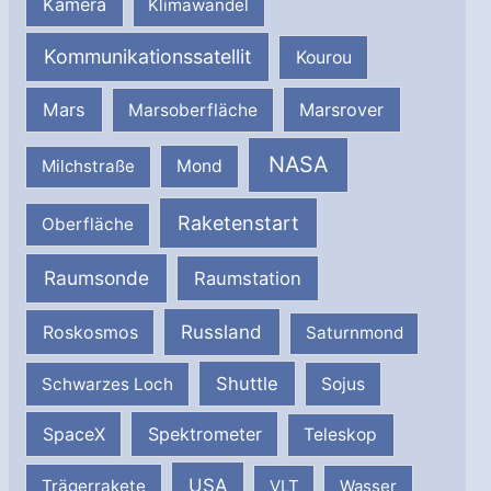
Kamera
Klimawandel
Kommunikationssatellit
Kourou
Mars
Marsrover
Marsoberfläche
NASA
Milchstraße
Mond
Raketenstart
Oberfläche
Raumsonde
Raumstation
Russland
Roskosmos
Saturnmond
Shuttle
Schwarzes Loch
Sojus
SpaceX
Spektrometer
Teleskop
USA
Trägerrakete
VLT
Wasser