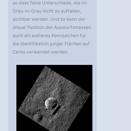
so dass feine Unterschiede, die im
Grau-in-Grau nicht so auffallen,
sichtbar werden. Und so kann der
‚blaue‘ Farbton der Auswurfsmassen
auch als weiteres Kennzeichen für
die Identifikation junger Flächen auf
Ceres verwendet werden.