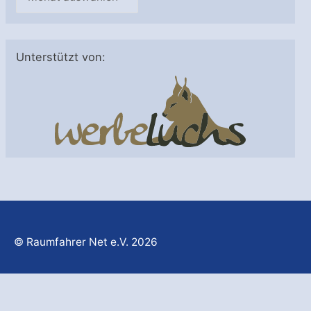
r
c
h
Unterstützt von:
i
v
© Raumfahrer Net e.V. 2026