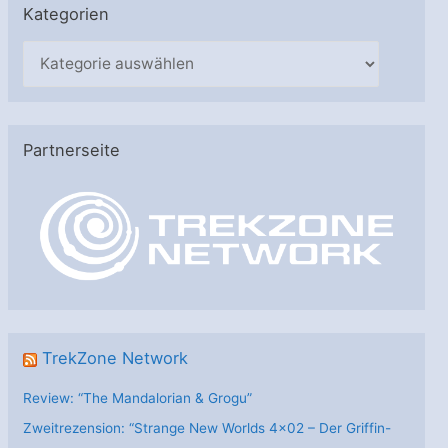
Kategorien
K
a
t
e
Partnerseite
g
o
r
i
e
n
TrekZone Network
Review: “The Mandalorian & Grogu”
Zweitrezension: “Strange New Worlds 4×02 – Der Griffin-