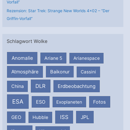
Vorfall”
Rezension: Star Trek: Strange New Worlds 4×02 – “Der
Griffin-Vorfall”
Schlagwort Wolke
Anomalie
Ariane 5
Arianespace
Atmosphäre
Baikonur
Cassini
DLR
Erdbeobachtung
China
ESA
ESO
Fotos
Exoplaneten
ISS
JPL
GEO
Hubble