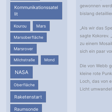
gewonnen werde
Kommunikationssatel
bislang detailli
lit
Mars
Kourou
„Als wir das Sp
sagte Kokorev. 
Marsoberfläche
zu einem Mosaik
Marsrover
sich ein paar v
Milchstraße
Mond
Die von Webb ge
NASA
kleine rote Pun
Loch, das von e
Oberfläche
Licht umwandel
Raketenstart
Raumsonde