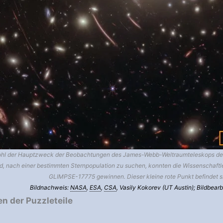
hl der Hauptzweck der Beobachtungen des James-Webb-Weltraumteleskops d
d, nach einer bestimmten Sternpopulation zu suchen, konnten die Wissenschaftle
GLIMPSE-17775 gewinnen. Dieser kleine rote Punkt befindet si
Bildnachweis:
NASA
,
ESA
,
CSA
, Vasily Kokorev (UT Austin); Bildbear
 der Puzzleteile