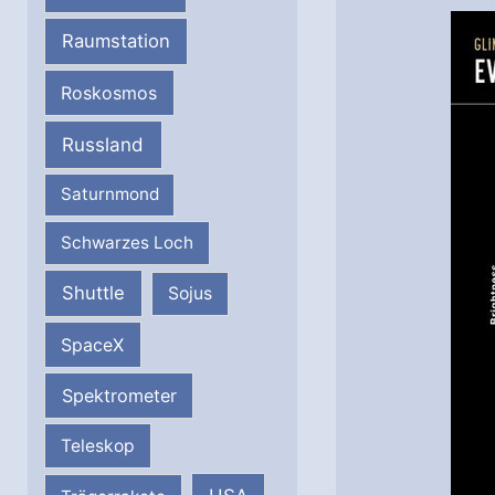
Raumstation
Roskosmos
Russland
Saturnmond
Schwarzes Loch
Shuttle
Sojus
SpaceX
Spektrometer
Teleskop