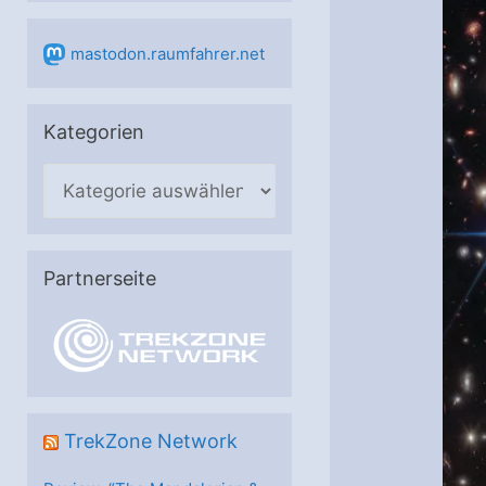
mastodon.raumfahrer.net
Kategorien
K
a
t
e
Partnerseite
g
o
r
i
e
TrekZone Network
n