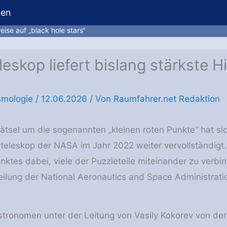
hen
ise auf „black hole stars“
skop liefert bislang stärkste H
smologie
/
12.06.2026
/ Von
Raumfahrer.net Redaktion
tsel um die sogenannten „kleinen roten Punkte“ hat si
leskop der NASA im Jahr 2022 weiter vervollständigt.
nktes dabei, viele der Puzzleteile miteinander zu verbi
eilung der National Aeronautics and Space Administrat
tronomen unter der Leitung von Vasily Kokorev von der 