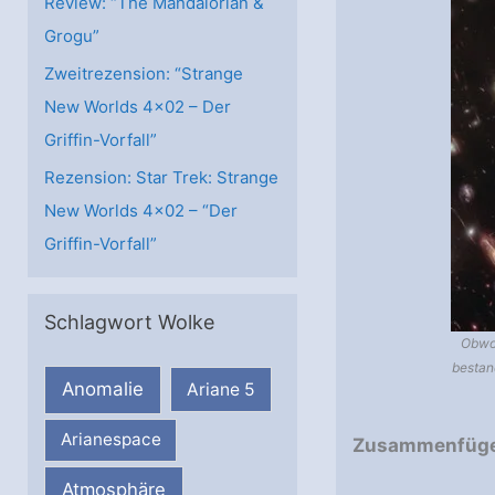
Review: “The Mandalorian &
Grogu”
Zweitrezension: “Strange
New Worlds 4×02 – Der
Griffin-Vorfall”
Rezension: Star Trek: Strange
New Worlds 4×02 – “Der
Griffin-Vorfall”
Schlagwort Wolke
Obwo
bestan
Anomalie
Ariane 5
Arianespace
Zusammenfügen
Atmosphäre