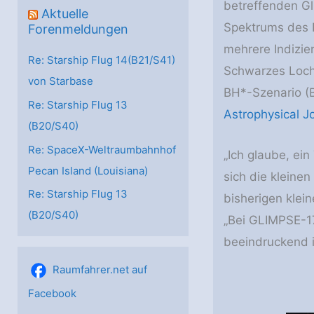
betreffenden Gl
Aktuelle
Spektrums des P
Forenmeldungen
mehrere Indizien
Re: Starship Flug 14(B21/S41)
Schwarzes Loch
von Starbase
BH*-Szenario (B
Re: Starship Flug 13
Astrophysical J
(B20/S40)
Re: SpaceX-Weltraumbahnhof
„Ich glaube, ein
Pecan Island (Louisiana)
sich die kleine
Re: Starship Flug 13
bisherigen klei
(B20/S40)
„Bei GLIMPSE-17
beeindruckend i
Raumfahrer.net auf
Facebook