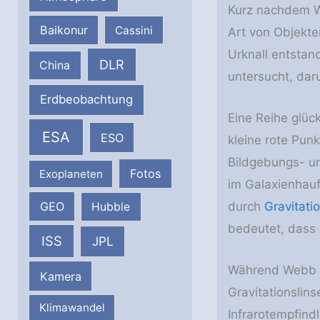
Kurz nachdem W
Baikonur
Cassini
Art von Objekte
Urknall entsta
DLR
China
untersucht, dar
Erdbeobachtung
Eine Reihe glüc
ESA
ESO
kleine rote Pun
Bildgebungs- un
Fotos
Exoplaneten
im Galaxienhauf
durch
Gravitati
GEO
Hubble
bedeutet, dass e
ISS
JPL
Während Webb ei
Kamera
Gravitationsli
Klimawandel
Infrarotempfind