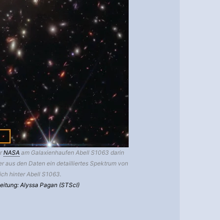
er
NASA
am Galaxienhaufen Abell S1063 darin
r aus den Daten ein detailliertes Spektrum von
ch hinter Abell S1063.
beitung: Alyssa Pagan (STScI)