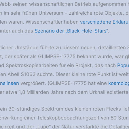
ebb seinen wissenschaftlichen Betrieb aufgenommen ha
n im sehr frühen Universum – zahlreiche rote Objekte, 
nden waren. Wissenschaftler haben
verschiedene Erklär
unter auch das
Szenario der „Black-Hole-Stars“
.
klicher Umstände führte zu diesem neuen, detaillierten 
kt, der später als GLIMPSE-17775 bekannt wurde, war g
d Spektroskopiearbeiten für ein Projekt, das nach
Popul
en Abell S1063 suchte. Dieser kleine rote Punkt ist wei
onslinsen
vergrößert. (GLIMPSE-17775 hat eine
kosmolog
r etwa 1,8 Milliarden Jahre nach dem Urknall existierte
n 30-stündiges Spektrum des kleinen roten Flecks liefe
nsenwirkung einer Teleskopbeobachtungszeit von 80 St
lichkeit und der „Lupe“ der Natur verstärkte die Detail