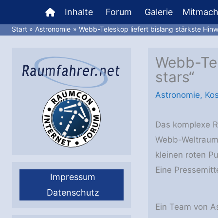
Zum
Inhalte
Forum
Galerie
Mitmac
Inhalt
Start
Astronomie
Webb-Teleskop liefert bislang stärkste Hinwe
springen
Webb-Tele
stars“
Astronomie
,
Ko
Das komplexe Rä
Webb-Weltraumte
kleinen roten Pu
Eine Pressemitt
Impressum
Datenschutz
Ein Team von As