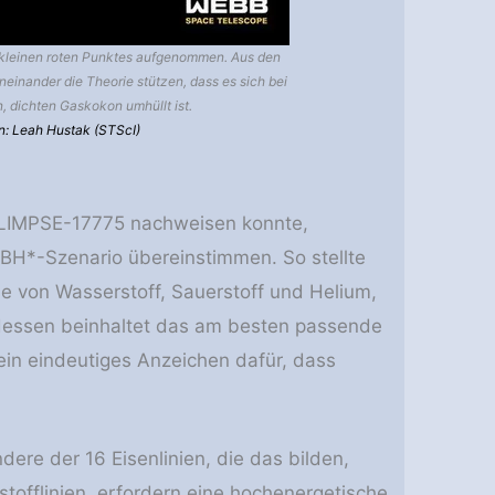
s kleinen roten Punktes aufgenommen. Aus den
einander die Theorie stützen, dass es sich bei
 dichten Gaskokon umhüllt ist.
gn: Leah Hustak (STScI)
 GLIMPSE-17775 nachweisen konnte,
 BH*-Szenario übereinstimmen. So stellte
ie von Wasserstoff, Sauerstoff und Helium,
ttdessen beinhaltet das am besten passende
ein eindeutiges Anzeichen dafür, dass
ere der 16 Eisenlinien, die das bilden,
offlinien, erfordern eine hochenergetische