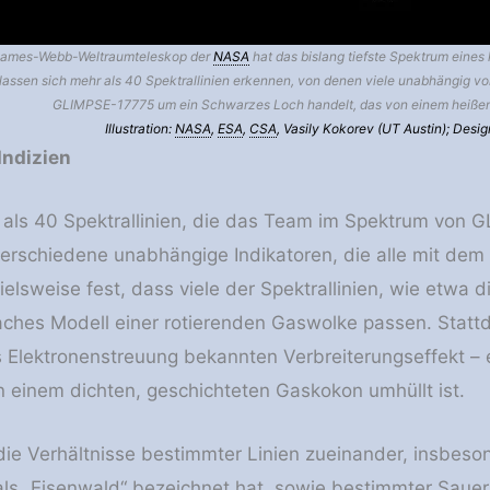
James-Webb-Weltraumteleskop der
NASA
hat das bislang tiefste Spektrum eine
lassen sich mehr als 40 Spektrallinien erkennen, von denen viele unabhängig von
GLIMPSE-17775 um ein Schwarzes Loch handelt, das von einem heißen,
Illustration:
NASA
,
ESA
,
CSA
, Vasily Kokorev (UT Austin); Desi
Indizien
 als 40 Spektrallinien, die das Team im Spektrum von
erschiedene unabhängige Indikatoren, die alle mit dem
elsweise fest, dass viele der Spektrallinien, wie etwa d
nfaches Modell einer rotierenden Gaswolke passen. Sta
s Elektronenstreuung bekannten Verbreiterungseffekt – 
n einem dichten, geschichteten Gaskokon umhüllt ist.
die Verhältnisse bestimmter Linien zueinander, insbesond
s „Eisenwald“ bezeichnet hat, sowie bestimmter Sauerst