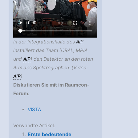
In der Integrationshalle des
AIP
installiert das Team (CRAL, MPIA
und
AIP
) den Detektor an den roten
Arm des Spektrographen. (Video:
AIP
)
Diskutieren Sie mit im Raumcon-
Forum:
VISTA
Verwandte Artikel:
Erste bedeutende