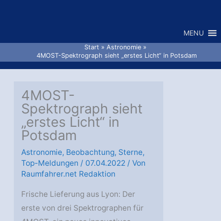
Zum
Inhalt
MENU
springen
Start
Astronomie
4MOST-Spektrograph sieht „erstes Licht“ in Potsdam
4MOST-
Spektrograph sieht
„erstes Licht“ in
Potsdam
Astronomie
,
Beobachtung
,
Sterne
,
Top-Meldungen
/
07.04.2022
/ Von
Raumfahrer.net Redaktion
Frische Lieferung aus Lyon: Der
erste von drei Spektrographen für