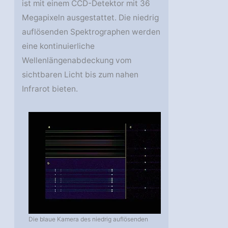
ist mit einem CCD-Detektor mit 36
Megapixeln ausgestattet. Die niedrig
auflösenden Spektrographen werden
eine kontinuierliche
Wellenlängenabdeckung vom
sichtbaren Licht bis zum nahen
Infrarot bieten.
Die blaue Kamera des niedrig auflösenden