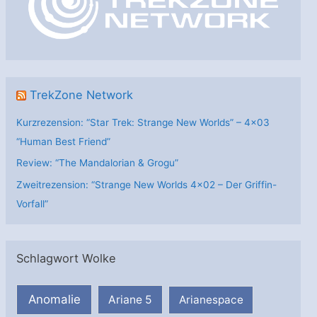
i
e
n
TrekZone Network
Kurzrezension: “Star Trek: Strange New Worlds” – 4×03
“Human Best Friend”
Review: “The Mandalorian & Grogu”
Zweitrezension: “Strange New Worlds 4×02 – Der Griffin-
Vorfall”
Schlagwort Wolke
Anomalie
Ariane 5
Arianespace