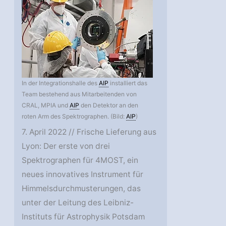
In der Integrationshalle des
AIP
installiert das
Team bestehend aus Mitarbeitenden von
CRAL, MPIA und
AIP
den Detektor an den
roten Arm des Spektrographen. (Bild:
AIP
)
7. April 2022 // Frische Lieferung aus
Lyon: Der erste von drei
Spektrographen für 4MOST, ein
neues innovatives Instrument für
Himmelsdurchmusterungen, das
unter der Leitung des Leibniz-
Instituts für Astrophysik Potsdam