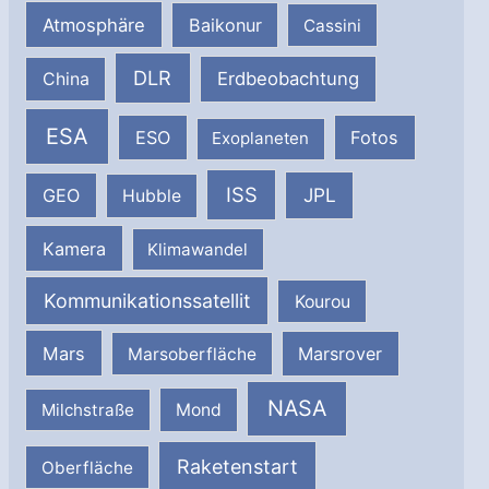
Atmosphäre
Baikonur
Cassini
DLR
Erdbeobachtung
China
ESA
ESO
Fotos
Exoplaneten
ISS
JPL
GEO
Hubble
Kamera
Klimawandel
Kommunikationssatellit
Kourou
Mars
Marsrover
Marsoberfläche
NASA
Milchstraße
Mond
Raketenstart
Oberfläche