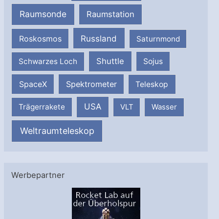
Raumsonde
Raumstation
Russland
Roskosmos
Saturnmond
Shuttle
Schwarzes Loch
Sojus
SpaceX
Spektrometer
Teleskop
USA
Trägerrakete
VLT
Wasser
Weltraumteleskop
Werbepartner