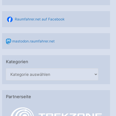
Raumfahrer.net auf Facebook
mastodon.raumfahrer.net
Kategorien
K
a
t
e
Partnerseite
g
o
r