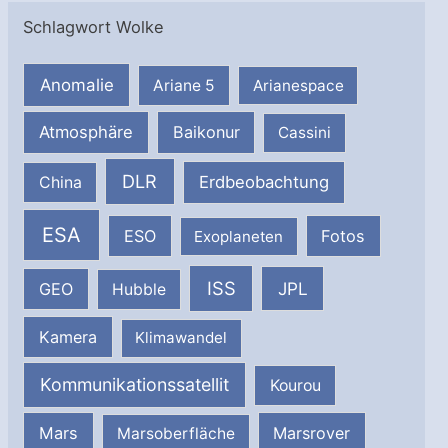
Schlagwort Wolke
Anomalie
Ariane 5
Arianespace
Atmosphäre
Baikonur
Cassini
DLR
Erdbeobachtung
China
ESA
ESO
Fotos
Exoplaneten
ISS
JPL
GEO
Hubble
Kamera
Klimawandel
Kommunikationssatellit
Kourou
Mars
Marsrover
Marsoberfläche