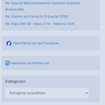
Re: SpaceX-Weltraumbahnhof Starbase (ehemals
Brownsville)
Re: Starlink auf Falcon 9 (3.Quartal 2026)
Re: Sojus MS-28 - Sojus-2-1А - Baikonur 31/6
Raumfahrer.net auf Facebook
mastodon.raumfahrer.net
Kategorien
K
a
t