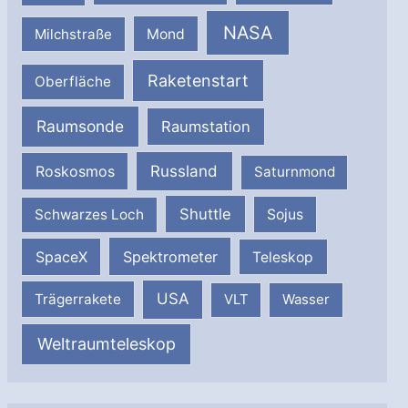
NASA
Milchstraße
Mond
Raketenstart
Oberfläche
Raumsonde
Raumstation
Russland
Roskosmos
Saturnmond
Shuttle
Schwarzes Loch
Sojus
SpaceX
Spektrometer
Teleskop
USA
Trägerrakete
VLT
Wasser
Weltraumteleskop