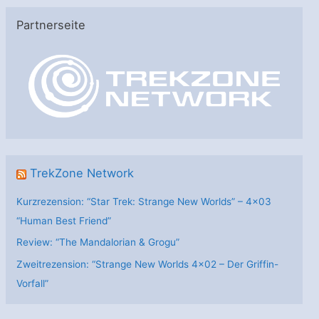
e
Partnerseite
g
o
r
i
e
n
TrekZone Network
Kurzrezension: “Star Trek: Strange New Worlds” – 4×03
“Human Best Friend”
Review: “The Mandalorian & Grogu”
Zweitrezension: “Strange New Worlds 4×02 – Der Griffin-
Vorfall”