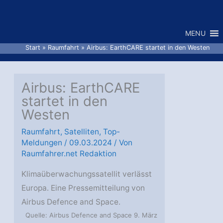
Zum
Inhalt
MENU
springen
Start
Raumfahrt
Airbus: EarthCARE startet in den Westen
Airbus: EarthCARE
startet in den
Westen
Raumfahrt
,
Satelliten
,
Top-
Meldungen
/
09.03.2024
/ Von
Raumfahrer.net Redaktion
Klimaüberwachungssatellit verlässt
Europa. Eine Pressemitteilung von
Airbus Defence and Space.
Quelle: Airbus Defence and Space 9. März