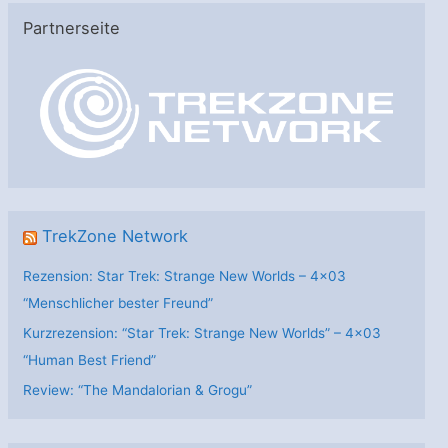
e
Partnerseite
g
o
r
i
e
n
TrekZone Network
Rezension: Star Trek: Strange New Worlds – 4×03
“Menschlicher bester Freund”
Kurzrezension: “Star Trek: Strange New Worlds” – 4×03
“Human Best Friend”
Review: “The Mandalorian & Grogu”