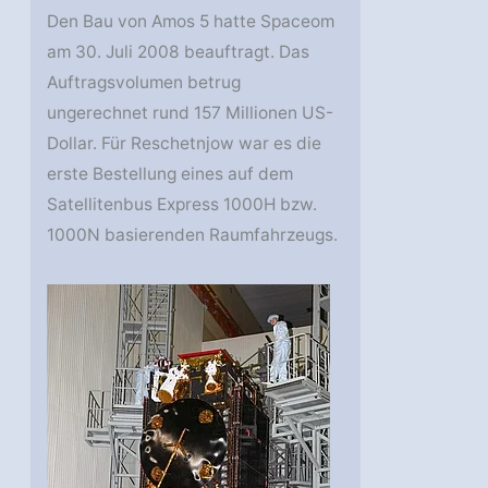
Den Bau von Amos 5 hatte Spaceom
am 30. Juli 2008 beauftragt. Das
Auftragsvolumen betrug
ungerechnet rund 157 Millionen US-
Dollar. Für Reschetnjow war es die
erste Bestellung eines auf dem
Satellitenbus Express 1000H bzw.
1000N basierenden Raumfahrzeugs.