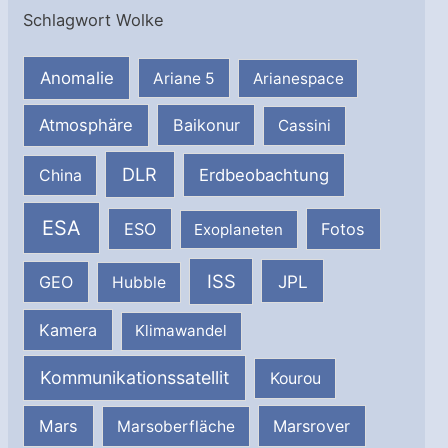
Schlagwort Wolke
Anomalie
Ariane 5
Arianespace
Atmosphäre
Baikonur
Cassini
DLR
Erdbeobachtung
China
ESA
ESO
Fotos
Exoplaneten
ISS
JPL
GEO
Hubble
Kamera
Klimawandel
Kommunikationssatellit
Kourou
Mars
Marsrover
Marsoberfläche