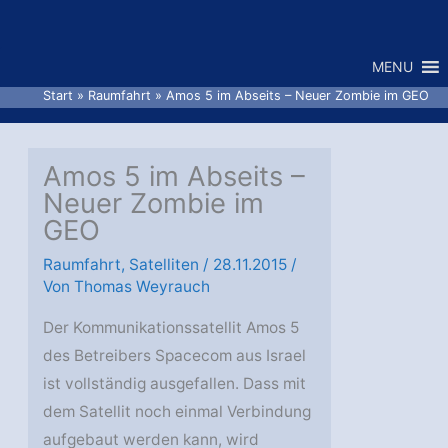
Zum
Inhalt
MENU
springen
Start
Raumfahrt
Amos 5 im Abseits – Neuer Zombie im GEO
Amos 5 im Abseits –
Neuer Zombie im
GEO
Raumfahrt
,
Satelliten
/
28.11.2015
/
Von
Thomas Weyrauch
Der Kommunikationssatellit Amos 5
des Betreibers Spacecom aus Israel
ist vollständig ausgefallen. Dass mit
dem Satellit noch einmal Verbindung
aufgebaut werden kann, wird