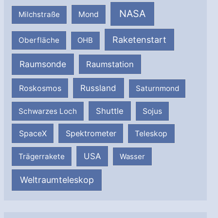
NASA
Milchstraße
Mond
Raketenstart
Oberfläche
OHB
Raumsonde
Raumstation
Russland
Roskosmos
Saturnmond
Shuttle
Schwarzes Loch
Sojus
SpaceX
Spektrometer
Teleskop
USA
Trägerrakete
Wasser
Weltraumteleskop