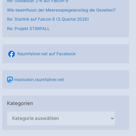
Re: Globalstar 2-R auf Falcon 9
Wie beeinflusst der Meeresspiegelanstieg die Gezeiten?
Re: Starlink auf Falcon 9 (3.Quartal 2026)
Re: Projekt STARFALL
Raumfahrer.net auf Facebook
mastodon.raumfahrer.net
Kategorien
K
a
t