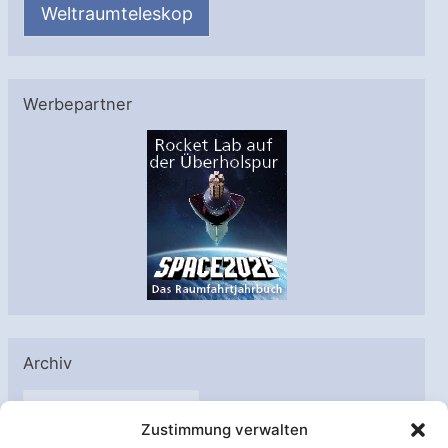
Weltraumteleskop
Werbepartner
Archiv
A
Zustimmung verwalten
r