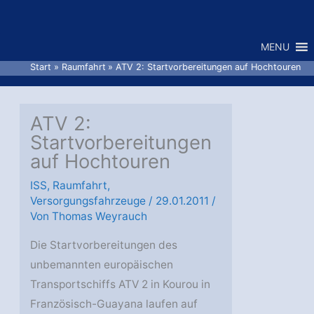
Zum
Inhalt
MENU
springen
Start
Raumfahrt
ATV 2: Startvorbereitungen auf Hochtouren
ATV 2:
Startvorbereitungen
auf Hochtouren
ISS
,
Raumfahrt
,
Versorgungsfahrzeuge
/
29.01.2011
/
Von
Thomas Weyrauch
Die Startvorbereitungen des
unbemannten europäischen
Transportschiffs ATV 2 in Kourou in
Französisch-Guayana laufen auf