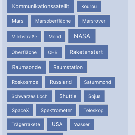
Kommunikationssatellit
Kourou
Mars
Marsrover
Marsoberfläche
NASA
Milchstraße
Mond
Raketenstart
Oberfläche
OHB
Raumsonde
Raumstation
Russland
Roskosmos
Saturnmond
Shuttle
Schwarzes Loch
Sojus
SpaceX
Spektrometer
Teleskop
USA
Trägerrakete
Wasser