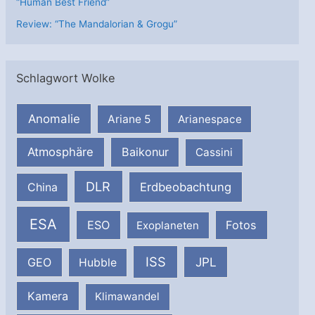
“Human Best Friend”
Review: “The Mandalorian & Grogu”
Schlagwort Wolke
Anomalie
Ariane 5
Arianespace
Atmosphäre
Baikonur
Cassini
DLR
Erdbeobachtung
China
ESA
ESO
Fotos
Exoplaneten
ISS
JPL
GEO
Hubble
Kamera
Klimawandel