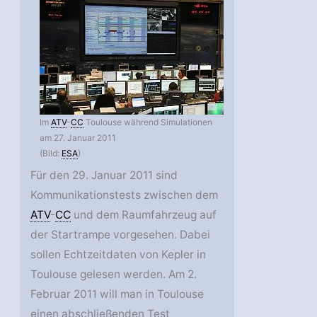
Im
ATV
-
CC
Toulouse während Simulationen
am 27. Januar 2011
(Bild:
ESA
)
Für den 29. Januar 2011 sind
Kommunikationstests zwischen dem
ATV
-
CC
und dem Raumfahrzeug auf
der Startrampe vorgesehen. Dabei
sollen Echtzeitdaten von Kepler in
Toulouse gelesen werden. Am 2.
Februar 2011 will man in Toulouse
einen abschließenden Test