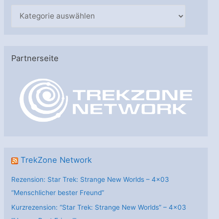
K
a
t
e
Partnerseite
g
o
r
i
e
n
TrekZone Network
Rezension: Star Trek: Strange New Worlds – 4×03
“Menschlicher bester Freund”
Kurzrezension: “Star Trek: Strange New Worlds” – 4×03