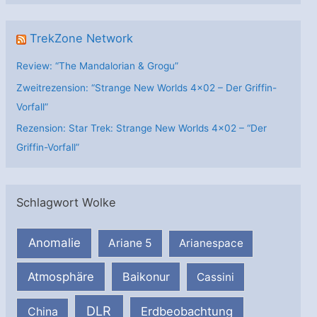
TrekZone Network
Review: “The Mandalorian & Grogu”
Zweitrezension: “Strange New Worlds 4×02 – Der Griffin-
Vorfall”
Rezension: Star Trek: Strange New Worlds 4×02 – “Der
Griffin-Vorfall”
Schlagwort Wolke
Anomalie
Ariane 5
Arianespace
Atmosphäre
Baikonur
Cassini
DLR
Erdbeobachtung
China