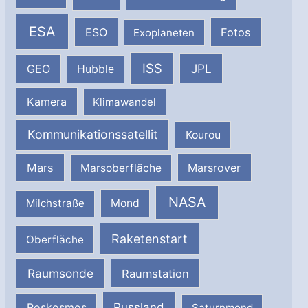
ESA
ESO
Fotos
Exoplaneten
ISS
JPL
GEO
Hubble
Kamera
Klimawandel
Kommunikationssatellit
Kourou
Mars
Marsrover
Marsoberfläche
NASA
Milchstraße
Mond
Raketenstart
Oberfläche
Raumsonde
Raumstation
Russland
Roskosmos
Saturnmond