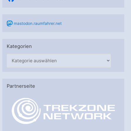
mastodon.raumfahrer.net
Kategorien
K
a
t
e
Partnerseite
g
o
r
i
e
n