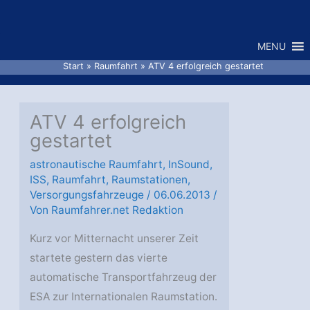
Zum
Inhalt
MENU
springen
Start
Raumfahrt
ATV 4 erfolgreich gestartet
ATV 4 erfolgreich
gestartet
astronautische Raumfahrt
,
InSound
,
ISS
,
Raumfahrt
,
Raumstationen
,
Versorgungsfahrzeuge
/
06.06.2013
/
Von
Raumfahrer.net Redaktion
Kurz vor Mitternacht unserer Zeit
startete gestern das vierte
automatische Transportfahrzeug der
ESA zur Internationalen Raumstation.