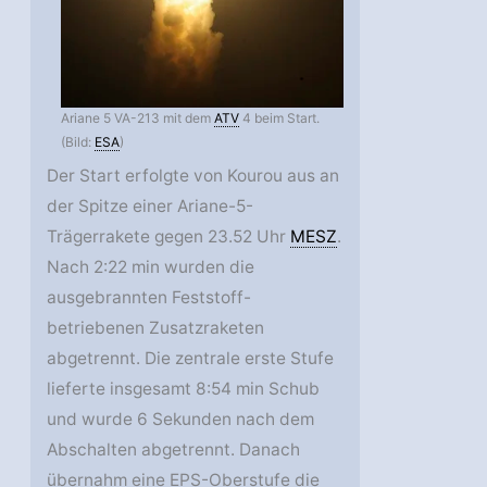
Ariane 5 VA-213 mit dem
ATV
4 beim Start.
(Bild:
ESA
)
Der Start erfolgte von Kourou aus an
der Spitze einer Ariane-5-
Trägerrakete gegen 23.52 Uhr
MESZ
.
Nach 2:22 min wurden die
ausgebrannten Feststoff-
betriebenen Zusatzraketen
abgetrennt. Die zentrale erste Stufe
lieferte insgesamt 8:54 min Schub
und wurde 6 Sekunden nach dem
Abschalten abgetrennt. Danach
übernahm eine EPS-Oberstufe die