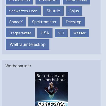
Shuttle
Schwarzes Loch
Sojus
SpaceX
Spektrometer
Teleskop
USA
Trägerrakete
VLT
Wasser
Weltraumteleskop
Werbepartner