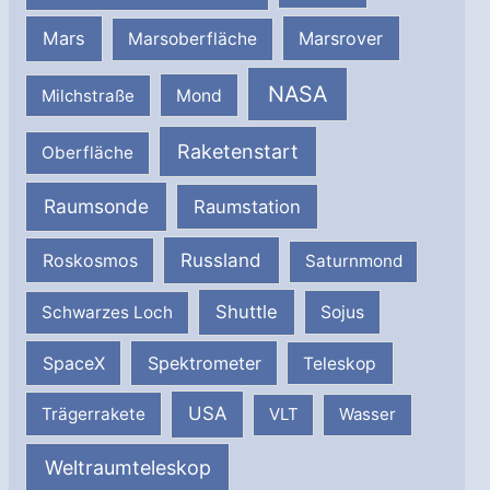
Mars
Marsrover
Marsoberfläche
NASA
Milchstraße
Mond
Raketenstart
Oberfläche
Raumsonde
Raumstation
Russland
Roskosmos
Saturnmond
Shuttle
Schwarzes Loch
Sojus
SpaceX
Spektrometer
Teleskop
USA
Trägerrakete
VLT
Wasser
Weltraumteleskop