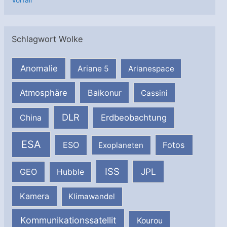
Schlagwort Wolke
Anomalie
Ariane 5
Arianespace
Atmosphäre
Baikonur
Cassini
DLR
Erdbeobachtung
China
ESA
ESO
Fotos
Exoplaneten
ISS
JPL
GEO
Hubble
Kamera
Klimawandel
Kommunikationssatellit
Kourou