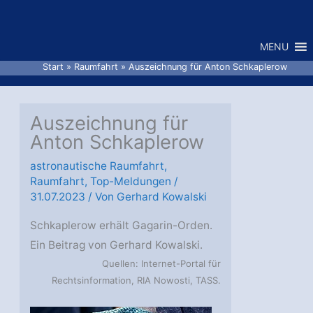
Zum
Inhalt
MENU
springen
Start
Raumfahrt
Auszeichnung für Anton Schkaplerow
Auszeichnung für
Anton Schkaplerow
astronautische Raumfahrt
,
Raumfahrt
,
Top-Meldungen
/
31.07.2023
/ Von
Gerhard Kowalski
Schkaplerow erhält Gagarin-Orden.
Ein Beitrag von Gerhard Kowalski.
Quellen: Internet-Portal für
Rechtsinformation, RIA Nowosti, TASS.