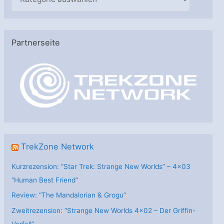
a
t
e
Partnerseite
g
o
r
i
e
n
TrekZone Network
Kurzrezension: “Star Trek: Strange New Worlds” – 4×03
“Human Best Friend”
Review: “The Mandalorian & Grogu”
Zweitrezension: “Strange New Worlds 4×02 – Der Griffin-
Vorfall”