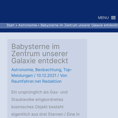
Zum
Inhalt
MENU
springen
Start
Astronomie
Babysterne im Zentrum unserer Galaxie entdeckt
Babysterne im
Zentrum unserer
Galaxie entdeckt
Astronomie
,
Beobachtung
,
Top-
Meldungen
/
10.12.2021
/ Von
Raumfahrer.net Redaktion
Ein ursprünglich als Gas- und
Staubwolke eingeordnetes
kosmisches Objekt besteht
eigentlich aus drei Sternen / Eine in