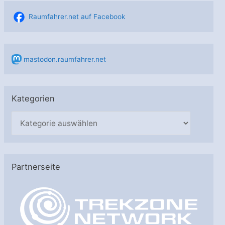
Raumfahrer.net auf Facebook
mastodon.raumfahrer.net
Kategorien
K
a
t
e
Partnerseite
g
o
r
i