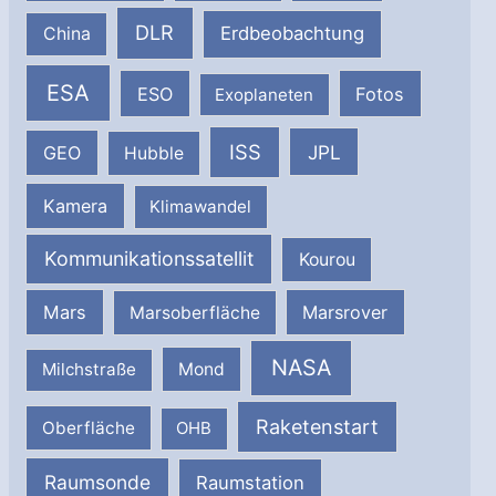
DLR
Erdbeobachtung
China
ESA
ESO
Fotos
Exoplaneten
ISS
JPL
GEO
Hubble
Kamera
Klimawandel
Kommunikationssatellit
Kourou
Mars
Marsrover
Marsoberfläche
NASA
Milchstraße
Mond
Raketenstart
Oberfläche
OHB
Raumsonde
Raumstation