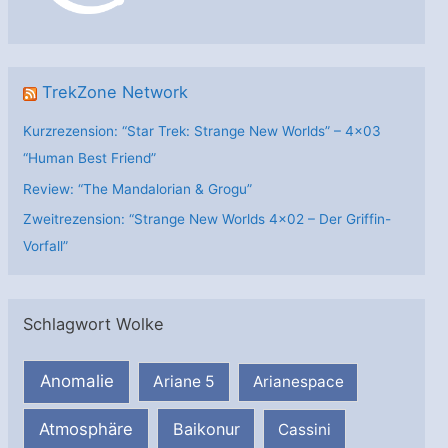
e
n
TrekZone Network
Kurzrezension: “Star Trek: Strange New Worlds” – 4×03
“Human Best Friend”
Review: “The Mandalorian & Grogu”
Zweitrezension: “Strange New Worlds 4×02 – Der Griffin-
Vorfall”
Schlagwort Wolke
Anomalie
Ariane 5
Arianespace
Atmosphäre
Baikonur
Cassini