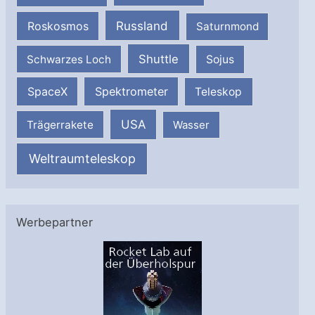
Russland
Roskosmos
Saturnmond
Shuttle
Schwarzes Loch
Sojus
SpaceX
Spektrometer
Teleskop
USA
Trägerrakete
Wasser
Weltraumteleskop
Werbepartner