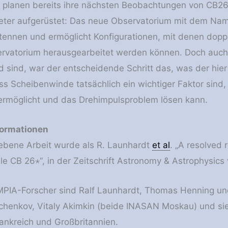
planen bereits ihre nächsten Beobachtungen von CB26.
meter aufgerüstet: Das neue Observatorium mit dem Nam
tennen und ermöglicht Konfigurationen, mit denen doppe
rvatorium herausgearbeitet werden können. Doch auch
 sind, war der entscheidende Schritt das, was der hier 
ss Scheibenwinde tatsächlich ein wichtiger Faktor sind,
ermöglicht und das Drehimpulsproblem lösen kann.
formationen
iebene Arbeit wurde als R. Launhardt
et al
. „A resolved 
le CB 26⋆“, in der Zeitschrift Astronomy & Astrophysics v
 MPIA-Forscher sind Ralf Launhardt, Thomas Henning u
chenkov, Vitaly Akimkin (beide INASAN Moskau) und si
ankreich und Großbritannien.