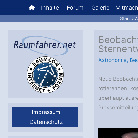
Zum
Inhalte
Forum
Galerie
Mitmac
Inhalt
Start
A
springen
Beobacht
Sternent
Astronomie
,
Be
Neue Beobachtun
rotierenden „ko
überhaupt ausre
Pressemitteilun
Impressum
Datenschutz