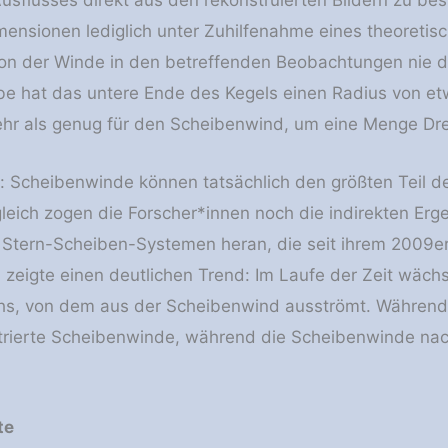
usflusses direkt aus den rekonstruierten Bildern zu 
mensionen lediglich unter Zuhilfenahme eines theoretisc
ion der Winde in den betreffenden Beobachtungen nie di
be hat das untere Ende des Kegels einen Radius von e
ehr als genug für den Scheibenwind, um eine Menge D
t: Scheibenwinde können tatsächlich den größten Teil 
leich zogen die Forscher*innen noch die indirekten Erg
Stern-Scheiben-Systemen heran, die seit ihrem 2009er-
h zeigte einen deutlichen Trend: Im Laufe der Zeit wäch
hs, von dem aus der Scheibenwind ausströmt. Während 
rierte Scheibenwinde, während die Scheibenwinde nach
te