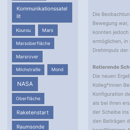
Kommunikationssatel
Die Beobachtung
lit
Bewegung war, 
Mars
Kourou
konnten jedoch 
ermöglichen, in
Marsoberfläche
Drehimpuls der 
Marsrover
Rotierende Sc
Milchstraße
Mond
Die neuen Ergeb
NASA
Kolleg*innen Be
Konfiguration d
Oberfläche
als bei ihren e
der Scheibe ins
Raketenstart
den Beiträgen d
Raumsonde