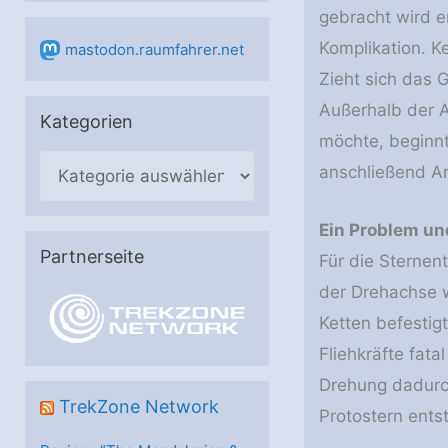
gebracht wird er
Komplikation. K
mastodon.raumfahrer.net
Zieht sich das 
Außerhalb der A
Kategorien
möchte, beginnt
K
anschließend Ar
a
t
Ein Problem un
e
Partnerseite
Für die Sternent
g
der Drehachse w
o
Ketten befestig
r
Fliehkräfte fata
i
Drehung dadurch
e
TrekZone Network
Protostern ents
n