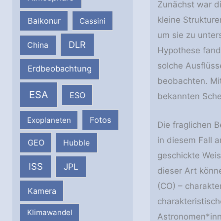
Zunächst war di
kleine Struktur
Baikonur
Cassini
um sie zu unter
DLR
China
Hypothese fande
solche Ausflüss
Erdbeobachtung
beobachten. Mit
ESA
ESO
bekannten Sche
Fotos
Exoplaneten
Die fraglichen 
in diesem Fall 
GEO
Hubble
geschickte Weis
ISS
JPL
dieser Art könn
(CO) ­– charakte
Kamera
charakteristisc
Klimawandel
Astronomen*inne