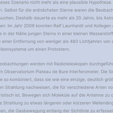
eses Szenario nicht mehr als eine plausible Hypothese.
en. Selbst für die erdnächsten Sterne waren die Beobac
suchen. Deshalb dauerte es mehr als 20 Jahre, bis Astro
n: Im Jahr 2009 konnten Ralf Launhardt und Kollegen 
e in der Nähe jungen Sterns in einer kleinen Wassersto
 einer Entfernung von weniger als 460 Lichtjahren von 
ibensysteme um einen Protostern.
Beobachtungen werden mit Radioteleskopen durchgeführt,
am Observatorium Plateau de Bure Interferometer. Die 
e so kombiniert, dass sie wie eine einzige, deutlich gr
en Strahlung nachweisen, die für verschiedene Arten v
ristisch ist. Bewegen sich Moleküle auf die Antenne zu 
he Strahlung zu etwas längeren oder kürzeren Wellenläng
n, die Gasbewegung entlang der Sichtlinie zu erfasse