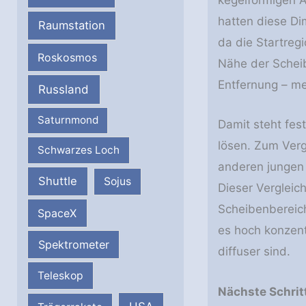
kegelförmigen A
hatten diese Di
Raumstation
da die Startreg
Roskosmos
Nähe der Schei
Entfernung – m
Russland
Saturnmond
Damit steht fes
lösen. Zum Verg
Schwarzes Loch
anderen jungen 
Shuttle
Sojus
Dieser Vergleic
Scheibenbereic
SpaceX
es hoch konzent
Spektrometer
diffuser sind.
Teleskop
Nächste Schrit