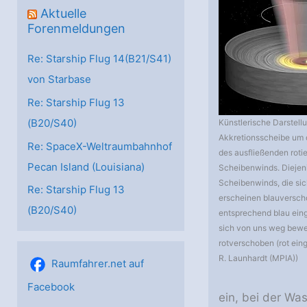
Aktuelle
Forenmeldungen
Re: Starship Flug 14(B21/S41)
von Starbase
Re: Starship Flug 13
(B20/S40)
Künstlerische Darstell
Akkretionsscheibe um 
Re: SpaceX-Weltraumbahnhof
des ausfließenden roti
Pecan Island (Louisiana)
Scheibenwinds. Diejen
Scheibenwinds, die si
Re: Starship Flug 13
erscheinen blauversch
(B20/S40)
entsprechend blau eing
sich von uns weg bewe
rotverschoben (rot einge
R. Launhardt (MPIA))
Raumfahrer.net auf
Facebook
ein, bei der Wa