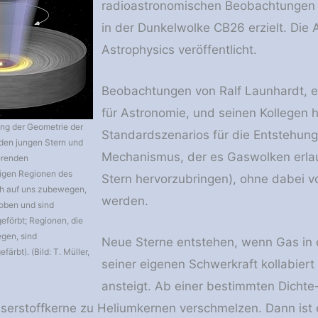
radioastronomischen Beobachtungen 
in der Dunkelwolke CB26 erzielt. Die 
Astrophysics veröffentlicht.
Beobachtungen von Ralf Launhardt, e
für Astronomie, und seinen Kollegen 
ung der Geometrie der
Standardszenarios für die Entstehung
den jungen Stern und
Mechanismus, der es Gaswolken erlau
erenden
igen Regionen des
Stern hervorzubringen), ohne dabei vo
ch auf uns zubewegen,
werden.
oben und sind
eförbt; Regionen, die
gen, sind
Neue Sterne entstehen, wenn Gas in 
färbt). (Bild: T. Müller,
seiner eigenen Schwerkraft kollabier
ansteigt. Ab einer bestimmten Dichte
sserstoffkerne zu Heliumkernen verschmelzen. Dann ist