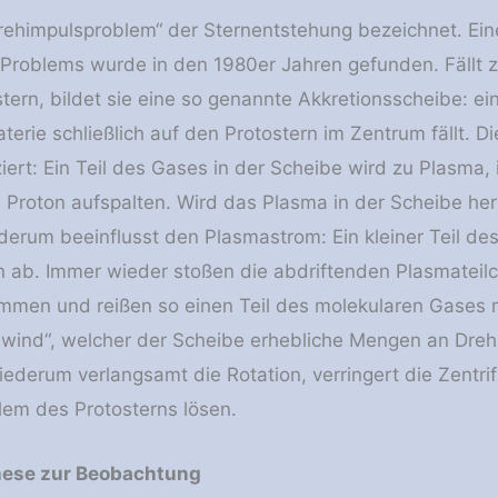
Drehimpulsproblem“ der Sternentstehung bezeichnet. Ein
 Problems wurde in den 1980er Jahren gefunden. Fällt 
stern, bildet sie eine so genannte Akkretionsscheibe: e
erie schließlich auf den Protostern im Zentrum fällt. D
iert: Ein Teil des Gases in der Scheibe wird zu Plasma,
n Proton aufspalten. Wird das Plasma in der Scheibe he
derum beeinflusst den Plasmastrom: Ein kleiner Teil des
n ab. Immer wieder stoßen die abdriftenden Plasmateilch
men und reißen so einen Teil des molekularen Gases m
wind“, welcher der Scheibe erhebliche Mengen an Drehi
ederum verlangsamt die Rotation, verringert die Zentri
em des Protosterns lösen.
hese zur Beobachtung