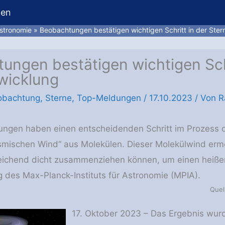
hen
stronomie
Beobachtungen bestätigen wichtigen Schritt in der Ste
ungen bestätigen wichtigen Schr
wicklung
obachtung
,
Sterne
,
Top-Meldungen
/
17.10.2023
/ Von
R
gen haben einen entscheidenden Schritt im Prozess de
smischen Wind“ aus Molekülen. Dieser Molekülwind ermö
ichend dicht zusammenziehen können, um einen heißen,
g des Max-Planck-Instituts für Astronomie (MPIA).
Quel
17. Oktober 2023 – Das Ergebnis wur