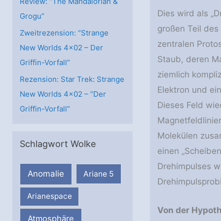
Review: “The Mandalorian &
Dies wird als „
Grogu”
großen Teil des
Zweitrezension: “Strange
zentralen Proto
New Worlds 4×02 – Der
Staub, deren Mat
Griffin-Vorfall”
ziemlich kompliz
Rezension: Star Trek: Strange
Elektron und ei
New Worlds 4×02 – “Der
Dieses Feld wie
Griffin-Vorfall”
Magnetfeldlinie
Molekülen zusam
Schlagwort Wolke
einen „Scheiben
Drehimpulses wi
Anomalie
Ariane 5
Drehimpulsprobl
Arianespace
Von der Hypot
Atmosphäre