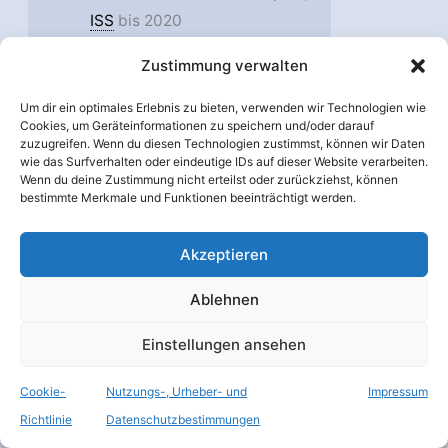
ISS
bis 2020
Option 5A: „flexible path“, Ares
Zustimmung verwalten
V lite, kommerzieller
Crewtransport,
ISS
bis 2020
Um dir ein optimales Erlebnis zu bieten, verwenden wir Technologien wie
Cookies, um Geräteinformationen zu speichern und/oder darauf
Option 5B: „flexible path“,
EELV
zuzugreifen. Wenn du diesen Technologien zustimmst, können wir Daten
Trägerrakete, kommerzieller
wie das Surfverhalten oder eindeutige IDs auf dieser Website verarbeiten.
Wenn du deine Zustimmung nicht erteilst oder zurückziehst, können
Crewtransport,
ISS
bis 2020
bestimmte Merkmale und Funktionen beeinträchtigt werden.
Option 5C: „flexible path“,
Shuttle-abgeleitete
Akzeptieren
Trägerrakete, kommerzieller
Ablehnen
Crewtransport,
ISS
bis 2020
Einstellungen ansehen
Cookie-
Nutzungs-, Urheber- und
Impressum
Richtlinie
Datenschutzbestimmungen