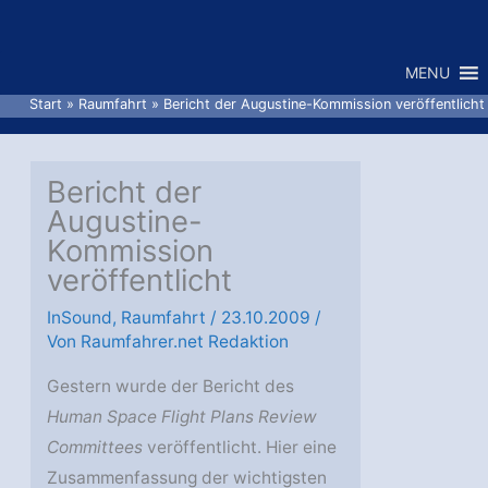
Zum
Inhalt
MENU
springen
Start
Raumfahrt
Bericht der Augustine-Kommission veröffentlicht
Bericht der
Augustine-
Kommission
veröffentlicht
InSound
,
Raumfahrt
/
23.10.2009
/
Von
Raumfahrer.net Redaktion
Gestern wurde der Bericht des
Human Space Flight Plans Review
Committees
veröffentlicht. Hier eine
Zusammenfassung der wichtigsten