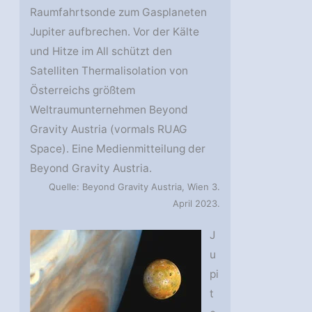
Raumfahrtsonde zum Gasplaneten
Jupiter aufbrechen. Vor der Kälte
und Hitze im All schützt den
Satelliten Thermalisolation von
Österreichs größtem
Weltraumunternehmen Beyond
Gravity Austria (vormals RUAG
Space). Eine Medienmitteilung der
Beyond Gravity Austria.
Quelle: Beyond Gravity Austria, Wien 3.
April 2023.
J
u
pi
t