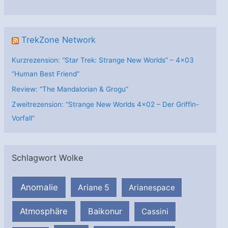
n
TrekZone Network
Kurzrezension: “Star Trek: Strange New Worlds” – 4×03
“Human Best Friend”
Review: “The Mandalorian & Grogu”
Zweitrezension: “Strange New Worlds 4×02 – Der Griffin-
Vorfall”
Schlagwort Wolke
Anomalie
Ariane 5
Arianespace
Atmosphäre
Baikonur
Cassini