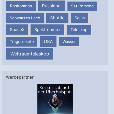
Russland
Roskosmos
Saturnmond
Shuttle
Schwarzes Loch
Sojus
SpaceX
Spektrometer
Teleskop
USA
Trägerrakete
Wasser
Weltraumteleskop
Werbepartner