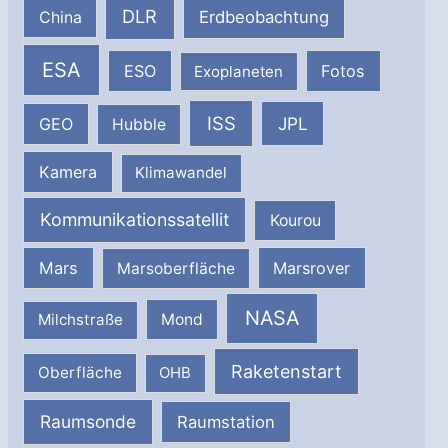
DLR
Erdbeobachtung
China
ESA
ESO
Fotos
Exoplaneten
ISS
JPL
GEO
Hubble
Kamera
Klimawandel
Kommunikationssatellit
Kourou
Mars
Marsrover
Marsoberfläche
NASA
Milchstraße
Mond
Raketenstart
Oberfläche
OHB
Raumsonde
Raumstation