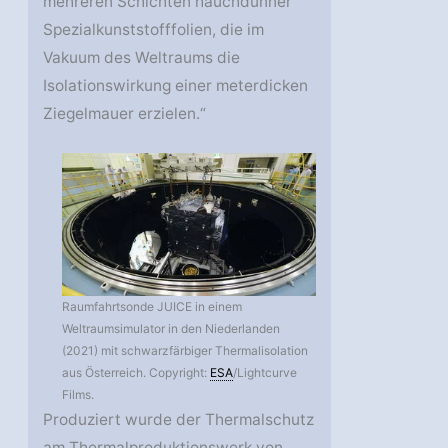
mehreren Schichten hauchdünner
Spezialkunststofffolien, die im
Vakuum des Weltraums die
Isolationswirkung einer meterdicken
Ziegelmauer erzielen.“
Raumfahrtsonde JUICE in einem
Weltraumsimulator in den Niederlanden
(2021) mit schwarzfärbiger Thermalisolation
aus Österreich. Copyright:
ESA
/Lightcurve
Films.
Produziert wurde der Thermalschutz
am Thermalproduktionswerk von