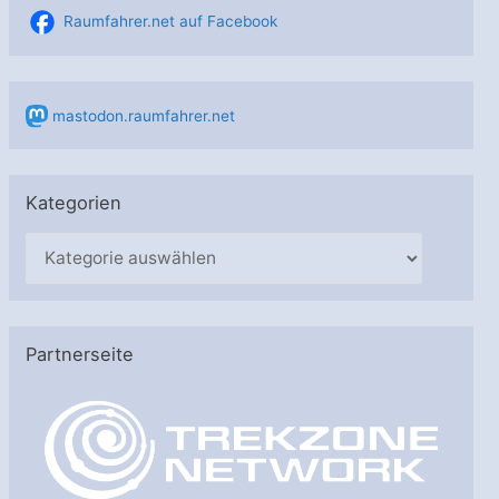
Raumfahrer.net auf Facebook
mastodon.raumfahrer.net
Kategorien
K
a
t
e
Partnerseite
g
o
r
i
e