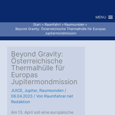
Zum
Inhalt
MENU
springen
Start
Raumfahrt
Raumsonden
Beyond Gravity: Österreichische Thermalhülle für Europas
Jupitermondmission
Beyond Gravity:
Österreichische
Thermalhülle für
Europas
Jupitermondmission
JUICE
,
Jupiter
,
Raumsonden
/
06.04.2023
/ Von
Raumfahrer.net
Redaktion
Am 13. April soll eine europäische