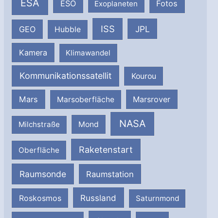
ESA
ESO
Fotos
Exoplaneten
ISS
JPL
GEO
Hubble
Kamera
Klimawandel
Kommunikationssatellit
Kourou
Mars
Marsrover
Marsoberfläche
NASA
Milchstraße
Mond
Raketenstart
Oberfläche
Raumsonde
Raumstation
Russland
Roskosmos
Saturnmond