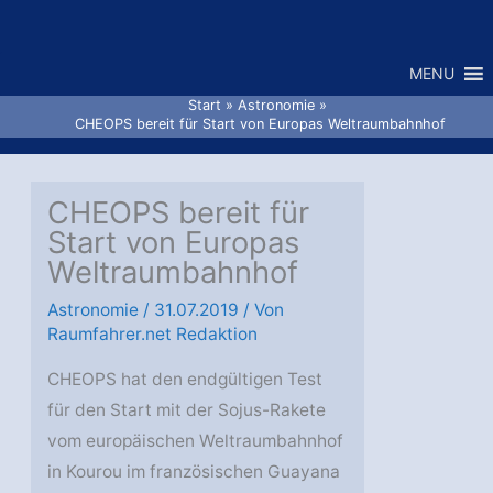
Zum
Inhalt
MENU
springen
Start
Astronomie
CHEOPS bereit für Start von Europas Weltraumbahnhof
CHEOPS bereit für
Start von Europas
Weltraumbahnhof
Astronomie
/
31.07.2019
/ Von
Raumfahrer.net Redaktion
CHEOPS hat den endgültigen Test
für den Start mit der Sojus-Rakete
vom europäischen Weltraumbahnhof
in Kourou im französischen Guayana