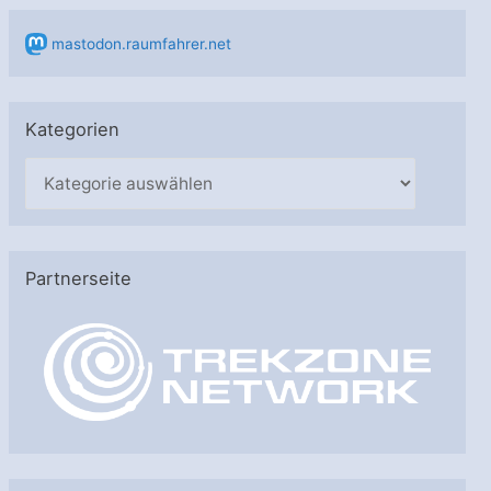
mastodon.raumfahrer.net
Kategorien
K
a
t
e
Partnerseite
g
o
r
i
e
n