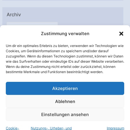
Archiv
A
Zustimmung verwalten
r
c
Um dir ein optimales Erlebnis zu bieten, verwenden wir Technologien wie
h
Cookies, um Geräteinformationen zu speichern und/oder darauf
Unterstützt von:
zuzugreifen. Wenn du diesen Technologien zustimmst, können wir Daten
i
wie das Surfverhalten oder eindeutige IDs auf dieser Website verarbeiten.
v
Wenn du deine Zustimmung nicht erteilst oder zurückziehst, können
bestimmte Merkmale und Funktionen beeinträchtigt werden.
Akzeptieren
Ablehnen
Einstellungen ansehen
Cookie-
Nutzungs-, Urheber- und
Impressum