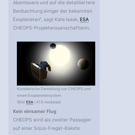
Abenteuers und auf die detailliertere
Beobachtung einiger der bekannten
Exoplaneten“, sagt Kate Isaak,
ESA
CHEOPS-Projektwissenschaftlerin.
Künstlerische Darstellung von CHEOPS und
einem Exoplanetensystem.
(Bild:
ESA
/ ATG medialab)
Kein einsamer Flug
CHEOPS wird als zweiter Passagier
auf einer Sojus-Fregat-Rakete