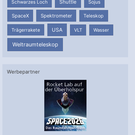
Shuttle
Schwarzes Loch
Sojus
SpaceX
Spektrometer
Teleskop
USA
Trägerrakete
VLT
Wasser
Weltraumteleskop
Werbepartner