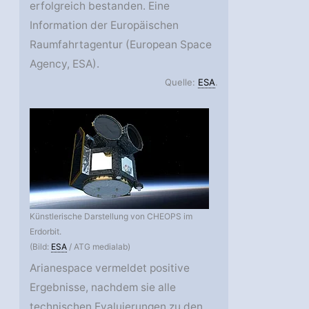
erfolgreich bestanden. Eine
Information der Europäischen
Raumfahrtagentur (European Space
Agency, ESA).
Quelle:
ESA
.
Künstlerische Darstellung von CHEOPS im
Erdorbit.
(Bild:
ESA
/ ATG medialab)
Arianespace vermeldet positive
Ergebnisse, nachdem sie alle
technischen Evaluierungen zu den