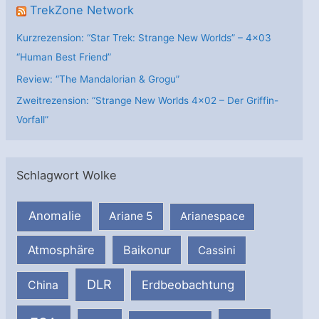
TrekZone Network
Kurzrezension: “Star Trek: Strange New Worlds” – 4×03
“Human Best Friend”
Review: “The Mandalorian & Grogu”
Zweitrezension: “Strange New Worlds 4×02 – Der Griffin-
Vorfall”
Schlagwort Wolke
Anomalie
Ariane 5
Arianespace
Atmosphäre
Baikonur
Cassini
DLR
Erdbeobachtung
China