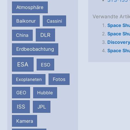
STS-135 
Atmosphäre
Verwandte Artik
Baikonur
Cassini
Space Shu
Space Shut
DLR
China
Discovery 
Erdbeobachtung
Space Shut
ESA
ESO
Fotos
Exoplaneten
GEO
Hubble
ISS
JPL
Kamera