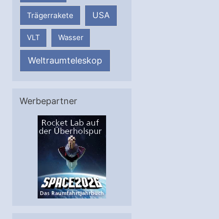
USA
Trägerrakete
VLT
Wasser
Weltraumteleskop
Werbepartner