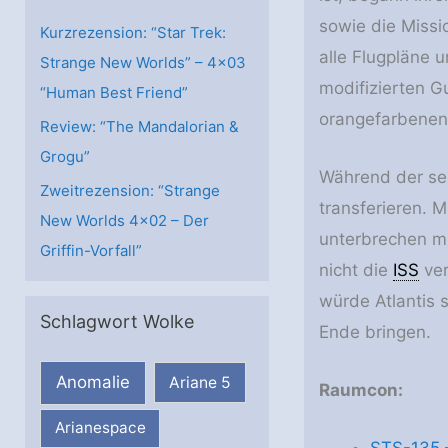
n
sowie die Miss
Kurzrezension: “Star Trek:
alle Flugpläne 
Strange New Worlds” – 4×03
modifizierten G
“Human Best Friend”
orangefarbenen 
Review: “The Mandalorian &
Grogu”
Während der seh
Zweitrezension: “Strange
transferieren. 
New Worlds 4×02 – Der
unterbrechen m
Griffin-Vorfall”
nicht die
ISS
ver
würde Atlantis 
Schlagwort Wolke
Ende bringen.
Anomalie
Ariane 5
Raumcon:
Arianespace