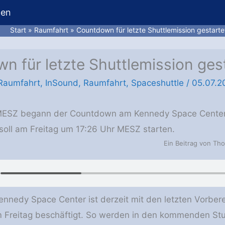
hen
Start
Raumfahrt
Countdown für letzte Shuttlemission gestarte
n für letzte Shuttlemission ges
 Raumfahrt
,
InSound
,
Raumfahrt
,
Spaceshuttle
/
05.07.2
ESZ begann der Countdown am Kennedy Space Center 
s soll am Freitag um 17:26 Uhr MESZ starten.
Ein Beitrag von Tho
nedy Space Center ist derzeit mit den letzten Vorber
m Freitag beschäftigt. So werden in den kommenden St