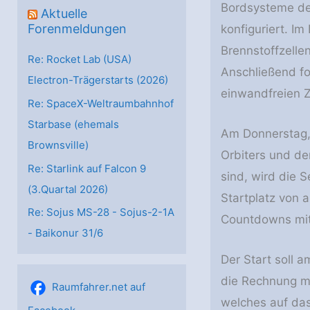
Bordsysteme des
Aktuelle
Forenmeldungen
konfiguriert. I
Brennstoffzelle
Re: Rocket Lab (USA)
Anschließend fo
Electron-Trägerstarts (2026)
einwandfreien Z
Re: SpaceX-Weltraumbahnhof
Starbase (ehemals
Am Donnerstag,
Brownsville)
Orbiters und de
Re: Starlink auf Falcon 9
sind, wird die S
(3.Quartal 2026)
Startplatz von 
Re: Sojus MS-28 - Sojus-2-1А
Countdowns mit 
- Baikonur 31/6
Der Start soll 
die Rechnung m
Raumfahrer.net auf
welches auf das 