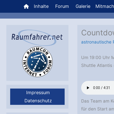
Zum
Inhalte
Forum
Galerie
Mitmac
Inhalt
springen
Countdow
astronautische
Um 19:00 Uhr M
Shuttle Atlanti
Impressum
Datenschutz
Das Team am Ken
für den Start a