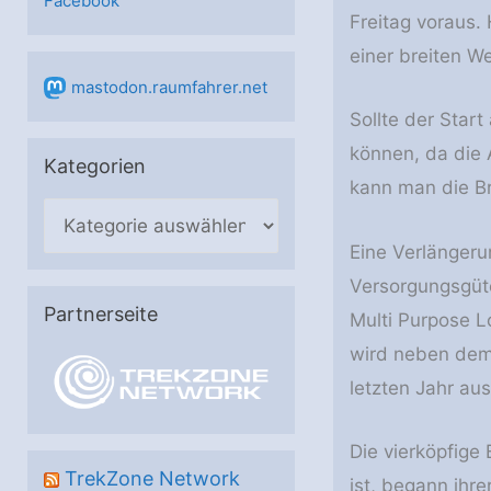
Facebook
Freitag voraus.
einer breiten We
mastodon.raumfahrer.net
Sollte der Star
können, da die 
Kategorien
kann man die Br
K
a
Eine Verlängeru
t
Versorgungsgüte
e
Partnerseite
Multi Purpose L
g
wird neben de
o
letzten Jahr aus
r
i
Die vierköpfige
e
TrekZone Network
ist, begann ihr