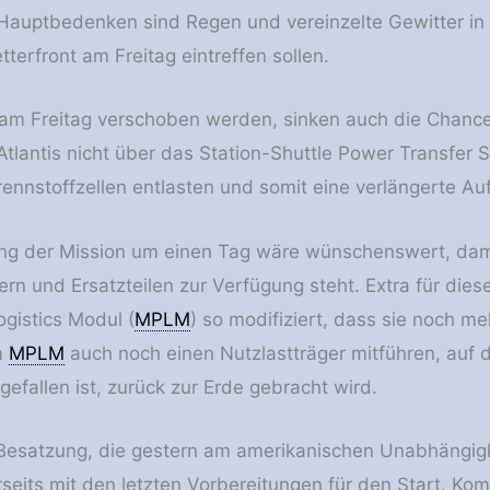
 Hauptbedenken sind Regen und vereinzelte Gewitter in
tterfront am Freitag eintreffen sollen.
t am Freitag verschoben werden, sinken auch die Chance
Atlantis nicht über das Station-Shuttle Power Transfer 
ennstoffzellen entlasten und somit eine verlängerte Auf
ng der Mission um einen Tag wäre wünschenswert, dami
rn und Ersatzteilen zur Verfügung steht. Extra für die
ogistics Modul (
MPLM
) so modifiziert, dass sie noch m
m
MPLM
auch noch einen Nutzlastträger mitführen, au
gefallen ist, zurück zur Erde gebracht wird.
 Besatzung, die gestern am amerikanischen Unabhängig
erseits mit den letzten Vorbereitungen für den Start. K