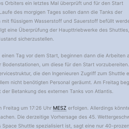
 Orbiters ein letztes Mal überprüft und für den Start
m Laufe des morgigen Tages sollen dann die Tanks der
n mit flüssigem Wasserstoff und Sauerstoff befüllt werd
lgt eine Überprüfung der Haupttriebwerke des Shuttles
ustand sicherzustellen.
 einen Tag vor dem Start, beginnen dann die Arbeite
r Bodenstationen, um diese für den Start vorzubereite
ervicestruktur, die den Ingenieuren Zugriff zum Shuttle
allem nicht benötigten Personal geräumt. Am Freitag be
der Betankung des externen Tanks von Atlantis.
am Freitag um 17:26 Uhr
MESZ
erfolgen. Allerdings könnt
achen. Die derzeitige Vorhersage des 45. Wettergesch
Space Shuttle spezialisiert ist, sagt eine nur 40-proze