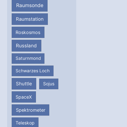
Raumsonde
Raumstation
Roskosmos
Russland
Saturnmond
Schwarzes Loch
Shuttle
Sojus
SpaceX
Spektrometer
Teleskop