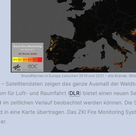
Brandflächen in Europa zwischen 2016 und 2021 – alle Brände. (Bil
 – Satellitendaten zeigen das ganze Ausmaß der Waldbrä
m für Luft- und Raumfahrt (
DLR
) bietet einen neuen S
d im zeitlichen Verlauf beobachtet werden können. Die
 in eine Karte übertragen. Das ZKI Fire Monitoring Syst
ar.