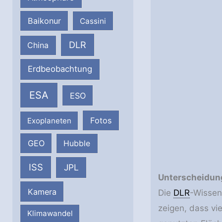
Baikonur
Cassini
DLR
China
Erdbeobachtung
ESA
ESO
Fotos
Exoplaneten
GEO
Hubble
ISS
JPL
Unterscheidung
Kamera
Die
DLR
-Wissen
zeigen, dass vi
Klimawandel