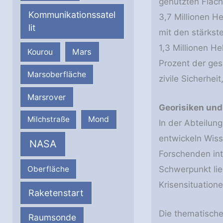
genutzten Fläc
Kommunikationssatel
3,7 Millionen H
lit
mit den stärkst
1,3 Millionen H
Mars
Kourou
Prozent der ges
Marsoberfläche
zivile Sicherhei
Marsrover
Georisiken und 
Milchstraße
Mond
In der Abteilun
entwickeln Wiss
NASA
Forschenden int
Oberfläche
Schwerpunkt li
Krisensituatione
Raketenstart
Die thematischen
Raumsonde