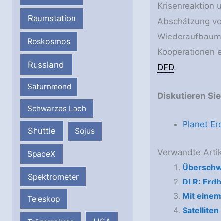
Krisenreaktion 
Raumstation
Abschätzung von
Wiederaufbaumaß
Roskosmos
Kooperationen e
Russland
DFD
.
Saturnmond
Diskutieren Si
Schwarzes Loch
Planet Er
Shuttle
Sojus
Verwandte Artik
SpaceX
Überschw
Spektrometer
DLR: Erdb
Mit einem
Teleskop
Sa­tel­li­t