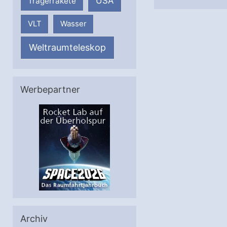
USA
Trägerrakete
VLT
Wasser
Weltraumteleskop
Werbepartner
Archiv