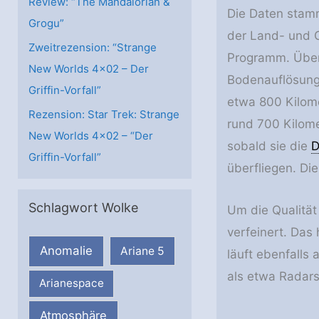
Review: “The Mandalorian &
Die Daten stamm
Grogu”
der Land- und O
Zweitrezension: “Strange
Programm. Über 
New Worlds 4×02 – Der
Bodenauflösung 
Griffin-Vorfall”
etwa 800 Kilome
Rezension: Star Trek: Strange
rund 700 Kilom
New Worlds 4×02 – “Der
sobald sie die
D
Griffin-Vorfall”
überfliegen. Di
Schlagwort Wolke
Um die Qualität
verfeinert. Das
Anomalie
Ariane 5
läuft ebenfalls 
als etwa Radars
Arianespace
Atmosphäre