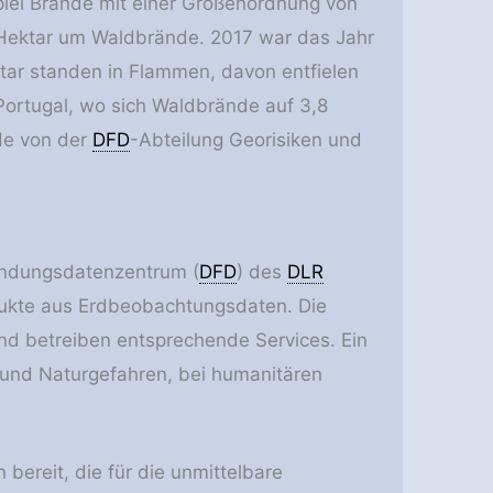
iel Brände mit einer Größenordnung von
on Hektar um Waldbrände. 2017 war das Jahr
tar standen in Flammen, davon entfielen
 Portugal, wo sich Waldbrände auf 3,8
de von der
DFD
-Abteilung Georisiken und
kundungsdatenzentrum (
DFD
) des
DLR
dukte aus Erdbeobachtungsdaten. Die
nd betreiben entsprechende Services. Ein
und Naturgefahren, bei humanitären
 bereit, die für die unmittelbare