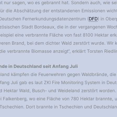
t nur sagen, wo es gebrannt hat. Sondern auch, wie sehr
ür die Abschätzung der entstandenen Emissionen wichtig
 Deutschen Fernerkundungsdatenzentrum (
DFD
) in Obe
nzösischen Stadt Bordeaux, die in der vergangenen Woc
Beispiel eine verbrannte Fläche von fast 8100 Hektar er
ren Brand, bei dem dichter Wald zerstört wurde. Wir k
 die verbrannte Biomasse anzeigt“, erklärt Torsten Riedli
nde in Deutschland seit Anfang Juli
hland kämpfen die Feuerwehren gegen Waldbrände, die 
fang Juli gab es laut ZKI Fire Monitoring System in Deu
 Hektar Wald, Busch- und Weideland zerstört worden. 
 Falkenberg, wo eine Fläche von 780 Hektar brannte, u
Tschechien. Dort brannte in Tschechien und Deutschlan