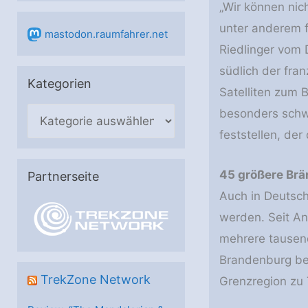
„Wir können nich
unter anderem f
mastodon.raumfahrer.net
Riedlinger vom
südlich der fra
Kategorien
Satelliten zum 
besonders schwe
K
a
feststellen, der
t
45 größere Brä
e
Partnerseite
Auch in Deutsc
g
o
werden. Seit An
r
mehrere tausend
i
Brandenburg bei
e
TrekZone Network
Grenzregion zu 
n