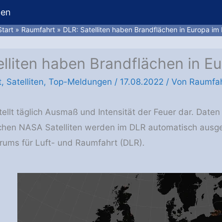
hen
Start
Raumfahrt
DLR: Satelliten haben Brandflächen in Europa im 
lliten haben Brandflächen in Eu
t
,
Satelliten
,
Top-Meldungen
/
17.08.2022
/ Von
Raumfah
tellt täglich Ausmaß und Intensität der Feuer dar. Date
hen NASA Satelliten werden im DLR automatisch ausgew
ums für Luft- und Raumfahrt (DLR).