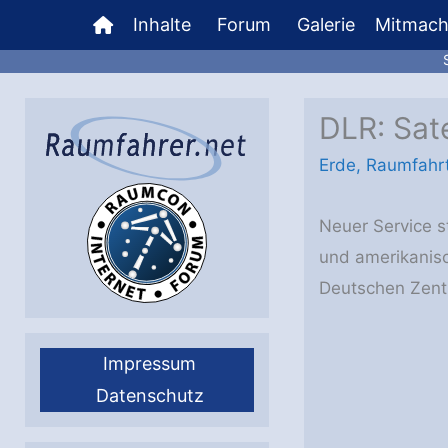
Zum
Inhalte
Forum
Galerie
Mitmac
Inhalt
springen
DLR: Sate
Erde
,
Raumfahr
Neuer Service s
und amerikanisc
Deutschen Zentr
Impressum
Datenschutz