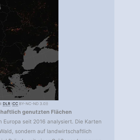
d:
DLR
(
CC
BY-NC-ND 3.0))
haftlich genutzten Flächen
 Europa seit 2016 analysiert. Die Karten
 Wald, sondern auf landwirtschaftlich