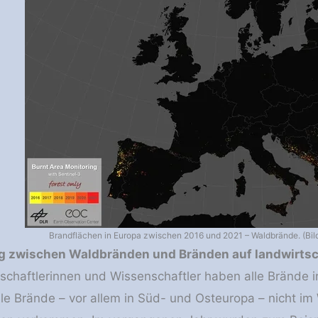
Brandflächen in Europa zwischen 2016 und 2021 – Waldbrände. (Bil
 zwischen Waldbränden und Bränden auf landwirtsc
schaftlerinnen und Wissenschaftler haben alle Brände in
ele Brände – vor allem in Süd- und Osteuropa – nicht im