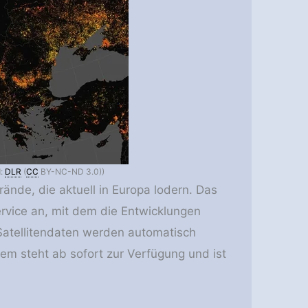
d:
DLR
(
CC
BY-NC-ND 3.0))
nde, die aktuell in Europa lodern. Das
ervice an, mit dem die Entwicklungen
 Satellitendaten werden automatisch
em steht ab sofort zur Verfügung und ist