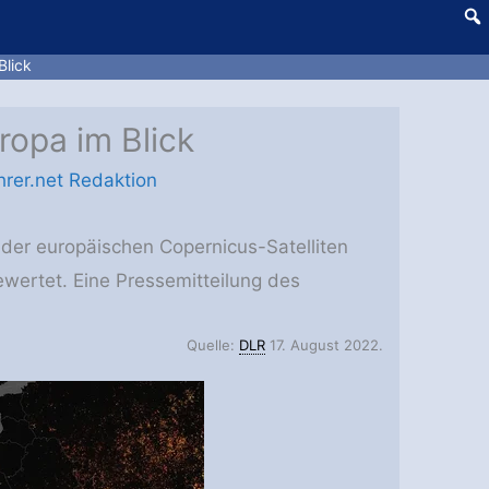
Blick
ropa im Blick
rer.net Redaktion
n der europäischen Copernicus-Satelliten
ertet. Eine Pressemitteilung des
Quelle:
DLR
17. August 2022.