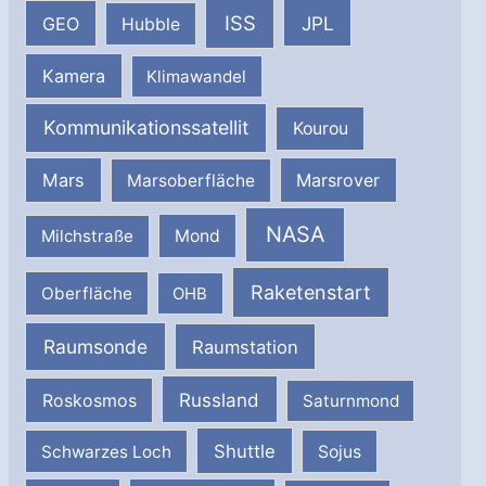
ISS
JPL
GEO
Hubble
Kamera
Klimawandel
Kommunikationssatellit
Kourou
Mars
Marsrover
Marsoberfläche
NASA
Milchstraße
Mond
Raketenstart
Oberfläche
OHB
Raumsonde
Raumstation
Russland
Roskosmos
Saturnmond
Shuttle
Schwarzes Loch
Sojus