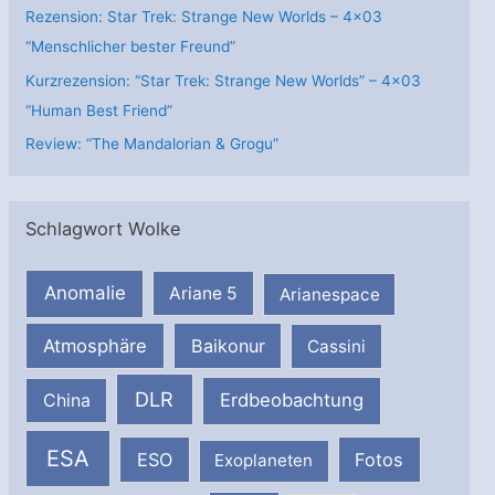
Rezension: Star Trek: Strange New Worlds – 4×03
“Menschlicher bester Freund”
Kurzrezension: “Star Trek: Strange New Worlds” – 4×03
“Human Best Friend”
Review: “The Mandalorian & Grogu”
Schlagwort Wolke
Anomalie
Ariane 5
Arianespace
Atmosphäre
Baikonur
Cassini
DLR
Erdbeobachtung
China
ESA
ESO
Fotos
Exoplaneten