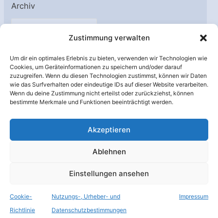
Archiv
A
Zustimmung verwalten
r
c
Um dir ein optimales Erlebnis zu bieten, verwenden wir Technologien wie
h
Cookies, um Geräteinformationen zu speichern und/oder darauf
Unterstützt von:
zuzugreifen. Wenn du diesen Technologien zustimmst, können wir Daten
i
wie das Surfverhalten oder eindeutige IDs auf dieser Website verarbeiten.
v
Wenn du deine Zustimmung nicht erteilst oder zurückziehst, können
bestimmte Merkmale und Funktionen beeinträchtigt werden.
Akzeptieren
Ablehnen
Einstellungen ansehen
Cookie-
Nutzungs-, Urheber- und
Impressum
© Raumfahrer Net e.V. 2026
Richtlinie
Datenschutzbestimmungen