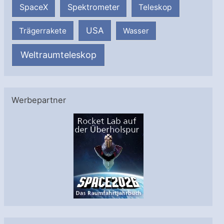
SpaceX
Spektrometer
Teleskop
USA
Trägerrakete
Wasser
Weltraumteleskop
Werbepartner