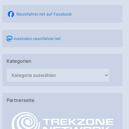
Raumfahrer.net auf Facebook
mastodon.raumfahrer.net
Kategorien
K
a
t
e
Partnerseite
g
o
r
i