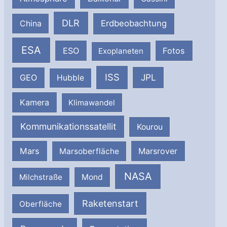
DLR
Erdbeobachtung
China
ESA
ESO
Fotos
Exoplaneten
ISS
JPL
GEO
Hubble
Kamera
Klimawandel
Kommunikationssatellit
Kourou
Mars
Marsrover
Marsoberfläche
NASA
Milchstraße
Mond
Raketenstart
Oberfläche