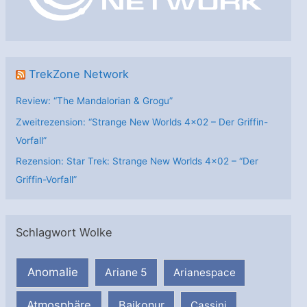
e
n
TrekZone Network
Review: “The Mandalorian & Grogu”
Zweitrezension: “Strange New Worlds 4×02 – Der Griffin-
Vorfall”
Rezension: Star Trek: Strange New Worlds 4×02 – “Der
Griffin-Vorfall”
Schlagwort Wolke
Anomalie
Ariane 5
Arianespace
Atmosphäre
Baikonur
Cassini