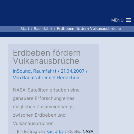
Zum
Inhalt
MENU
springen
Start
Raumfahrt
Erdbeben fördern Vulkanausbrüche
Erdbeben fördern
Vulkanausbrüche
InSound
,
Raumfahrt
/
21.04.2007
/
Von
Raumfahrer.net Redaktion
NASA-Satelliten erlauben eine
genauere Erforschung eines
möglichen Zusammenhangs
zwischen Erdbeben und
Vulkanausbrüchen.
Ein Beitrag von
Karl Urban
. Quelle:
NASA
.