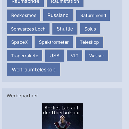
Raumsonde
Raumstation
Russland
Roskosmos
Saturnmond
Shuttle
Schwarzes Loch
Sojus
SpaceX
Spektrometer
Teleskop
USA
Trägerrakete
VLT
Wasser
Weltraumteleskop
Werbepartner