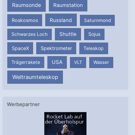
Raumsonde
Raumstation
Russland
Roskosmos
Saturnmond
Shuttle
Schwarzes Loch
Sojus
SpaceX
Spektrometer
Teleskop
USA
Trägerrakete
VLT
Wasser
Weltraumteleskop
Werbepartner