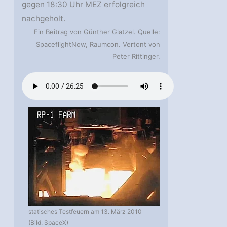
gegen 18:30 Uhr MEZ erfolgreich
nachgeholt.
Ein Beitrag von Günther Glatzel. Quelle:
SpaceflightNow, Raumcon. Vertont von
Peter Rittinger.
statisches Testfeuern am 13. März 2010
(Bild: SpaceX)