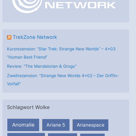
i
e
n
TrekZone Network
Kurzrezension: “Star Trek: Strange New Worlds” – 4×03
“Human Best Friend”
Review: “The Mandalorian & Grogu”
Zweitrezension: “Strange New Worlds 4×02 – Der Griffin-
Vorfall”
Schlagwort Wolke
Anomalie
Ariane 5
Arianespace