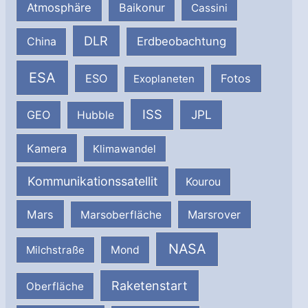
Atmosphäre
Baikonur
Cassini
DLR
Erdbeobachtung
China
ESA
ESO
Fotos
Exoplaneten
ISS
JPL
GEO
Hubble
Kamera
Klimawandel
Kommunikationssatellit
Kourou
Mars
Marsrover
Marsoberfläche
NASA
Milchstraße
Mond
Raketenstart
Oberfläche