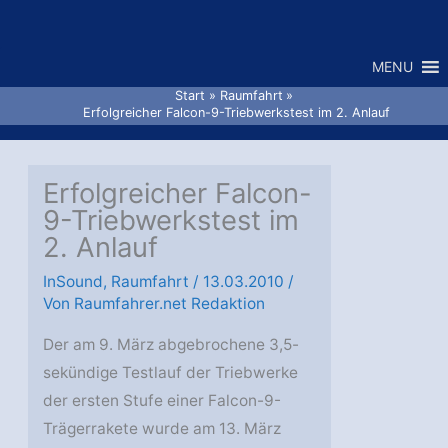
Zum
Inhalt
MENU
springen
Start
Raumfahrt
Erfolgreicher Falcon-9-Triebwerkstest im 2. Anlauf
Erfolgreicher Falcon-
9-Triebwerkstest im
2. Anlauf
InSound
,
Raumfahrt
/
13.03.2010
/
Von
Raumfahrer.net Redaktion
Der am 9. März abgebrochene 3,5-
sekündige Testlauf der Triebwerke
der ersten Stufe einer Falcon-9-
Trägerrakete wurde am 13. März