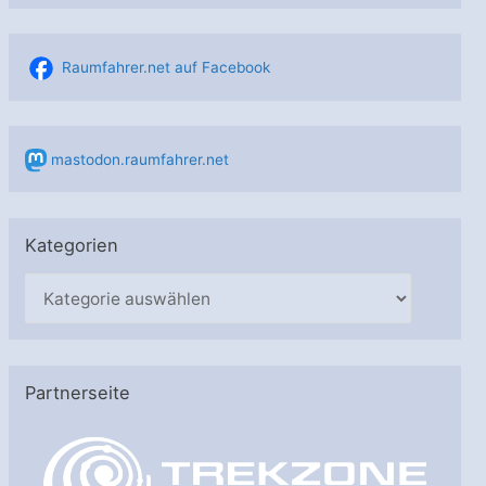
Raumfahrer.net auf Facebook
mastodon.raumfahrer.net
Kategorien
K
a
t
e
Partnerseite
g
o
r