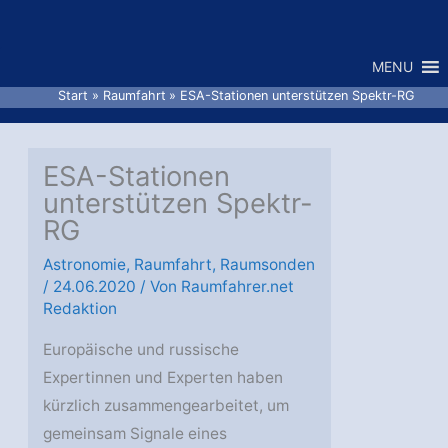
Zum
Inhalt
MENU
springen
Start
Raumfahrt
ESA-Stationen unterstützen Spektr-RG
ESA-Stationen
unterstützen Spektr-
RG
Astronomie
,
Raumfahrt
,
Raumsonden
/
24.06.2020
/ Von
Raumfahrer.net
Redaktion
Europäische und russische
Expertinnen und Experten haben
kürzlich zusammengearbeitet, um
gemeinsam Signale eines