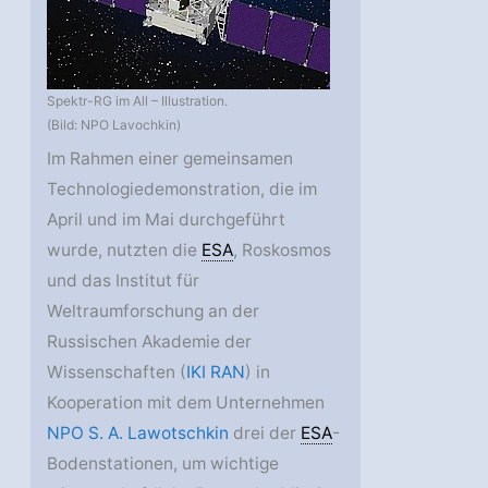
Spektr-RG im All – Illustration.
(Bild: NPO Lavochkin)
Im Rahmen einer gemeinsamen
Technologiedemonstration, die im
April und im Mai durchgeführt
wurde, nutzten die
ESA
, Roskosmos
und das Institut für
Weltraumforschung an der
Russischen Akademie der
Wissenschaften (
IKI RAN
) in
Kooperation mit dem Unternehmen
NPO S. A. Lawotschkin
drei der
ESA
-
Bodenstationen, um wichtige