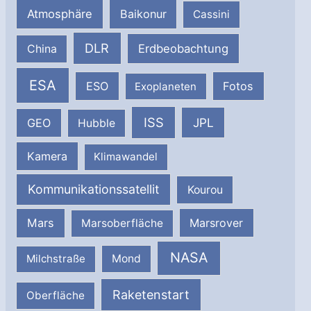
Atmosphäre
Baikonur
Cassini
DLR
Erdbeobachtung
China
ESA
ESO
Fotos
Exoplaneten
ISS
JPL
GEO
Hubble
Kamera
Klimawandel
Kommunikationssatellit
Kourou
Mars
Marsrover
Marsoberfläche
NASA
Milchstraße
Mond
Raketenstart
Oberfläche