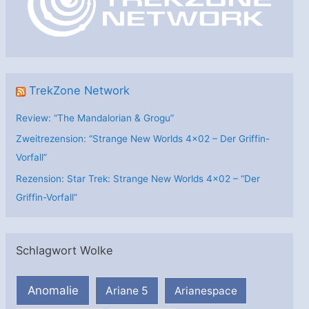
i
e
n
TrekZone Network
Review: “The Mandalorian & Grogu”
Zweitrezension: “Strange New Worlds 4×02 – Der Griffin-
Vorfall”
Rezension: Star Trek: Strange New Worlds 4×02 – “Der
Griffin-Vorfall”
Schlagwort Wolke
Anomalie
Ariane 5
Arianespace