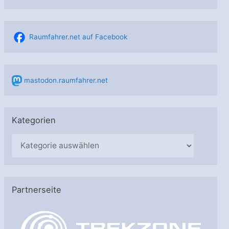
Raumfahrer.net auf Facebook
mastodon.raumfahrer.net
Kategorien
K
a
t
e
Partnerseite
g
o
r