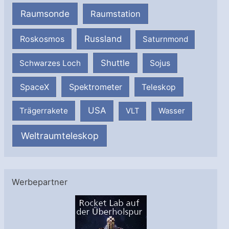
Raumsonde
Raumstation
Russland
Roskosmos
Saturnmond
Shuttle
Schwarzes Loch
Sojus
SpaceX
Spektrometer
Teleskop
USA
Trägerrakete
VLT
Wasser
Weltraumteleskop
Werbepartner