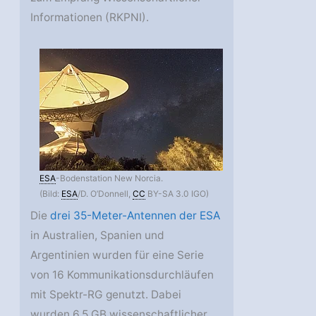
Informationen (RKPNI).
ESA
-Bodenstation New Norcia.
(Bild:
ESA
/D. O’Donnell,
CC
BY-SA 3.0 IGO)
Die
drei 35-Meter-Antennen der ESA
in Australien, Spanien und
Argentinien wurden für eine Serie
von 16 Kommunikationsdurchläufen
mit Spektr-RG genutzt. Dabei
wurden 6,5 GB wissenschaftlicher