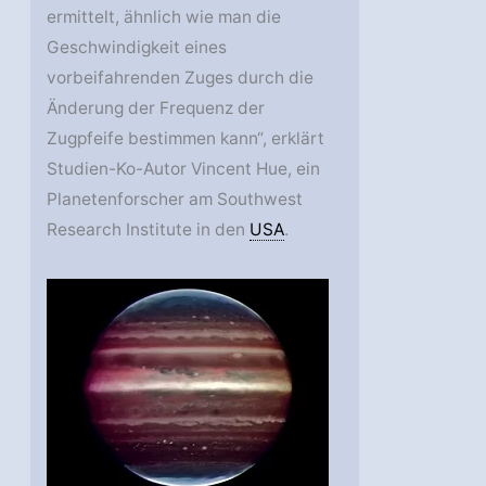
ermittelt, ähnlich wie man die
Geschwindigkeit eines
vorbeifahrenden Zuges durch die
Änderung der Frequenz der
Zugpfeife bestimmen kann“, erklärt
Studien-Ko-Autor Vincent Hue, ein
Planetenforscher am Southwest
Research Institute in den
USA
.