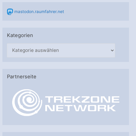
mastodon.raumfahrer.net
Kategorien
K
a
t
e
Partnerseite
g
o
r
i
e
n