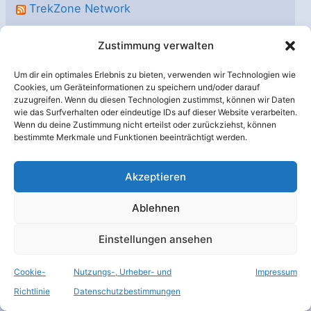
TrekZone Network
Rezension: Star Trek: Strange New Worlds – 4×03
Zustimmung verwalten
“Menschlicher bester Freund”
Um dir ein optimales Erlebnis zu bieten, verwenden wir Technologien wie
Kurzrezension: “Star Trek: Strange New Worlds” – 4×03
Cookies, um Geräteinformationen zu speichern und/oder darauf
“Human Best Friend”
zuzugreifen. Wenn du diesen Technologien zustimmst, können wir Daten
wie das Surfverhalten oder eindeutige IDs auf dieser Website verarbeiten.
Review: “The Mandalorian & Grogu”
Wenn du deine Zustimmung nicht erteilst oder zurückziehst, können
bestimmte Merkmale und Funktionen beeinträchtigt werden.
Schlagwort Wolke
Akzeptieren
Ablehnen
Anomalie
Ariane 5
Arianespace
Einstellungen ansehen
Atmosphäre
Baikonur
Cassini
Cookie-
Nutzungs-, Urheber- und
Impressum
DLR
Erdbeobachtung
China
Richtlinie
Datenschutzbestimmungen