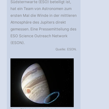
Südsternwarte (ESO) beteiligt ist,
hat ein Team von Astronomen zum
ersten Mal die Winde in der mittleren
Atmosphäre des Jupiters direkt
gemessen. Eine Pressemitteilung des
ESO Science Outreach Network
(ESON).
Quelle: ESON.