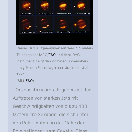
Dieses Bild, aufgenommen mit dem 2,2-Meter-
Teleskop des MPG/
ESO
und dem IRAC-
Instrument, zeigt den Kometen Shoemaker-
Levy 9 beim Einschlag in den Jupiter im Juli
1994.
(Bild:
ESO
)
„Das spektakulärste Ergebnis ist das
Auftreten von starken Jets mit
Geschwindigkeiten von bis zu 400
Metern pro Sekunde, die sich unter
den Polarlichtern in der Nähe der
Pole befinden“, sagt Cavalié. Diese