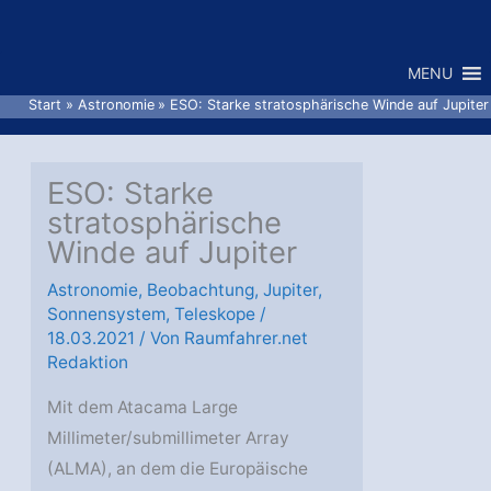
Zum
Inhalt
MENU
springen
Start
Astronomie
ESO: Starke stratosphärische Winde auf Jupiter
ESO: Starke
stratosphärische
Winde auf Jupiter
Astronomie
,
Beobachtung
,
Jupiter
,
Sonnensystem
,
Teleskope
/
18.03.2021
/ Von
Raumfahrer.net
Redaktion
Mit dem Atacama Large
Millimeter/submillimeter Array
(ALMA), an dem die Europäische