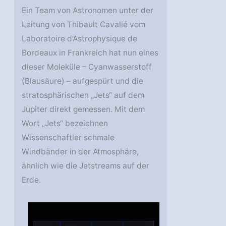
Ein Team von Astronomen unter der
Leitung von Thibault Cavalié vom
Laboratoire d’Astrophysique de
Bordeaux in Frankreich hat nun eines
dieser Moleküle – Cyanwasserstoff
(Blausäure) – aufgespürt und die
stratosphärischen „Jets“ auf dem
Jupiter direkt gemessen. Mit dem
Wort „Jets“ bezeichnen
Wissenschaftler schmale
Windbänder in der Atmosphäre,
ähnlich wie die Jetstreams auf der
Erde.