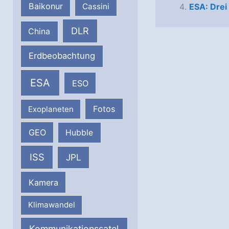
Baikonur
Cassini
ESA: Drei
DLR
China
Erdbeobachtung
ESA
ESO
Fotos
Exoplaneten
GEO
Hubble
ISS
JPL
Kamera
Klimawandel
Kommunikationssatel