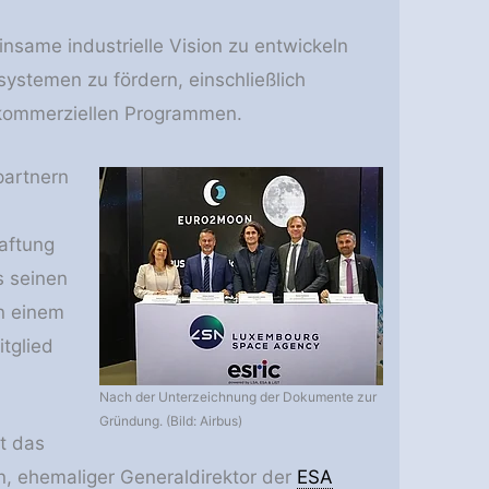
insame industrielle Vision zu entwickeln
systemen zu fördern, einschließlich
kommerziellen Programmen.
partnern
haftung
 seinen
in einem
tglied
Nach der Unterzeichnung der Dokumente zur
Gründung. (Bild: Airbus)
t das
, ehemaliger Generaldirektor der
ESA