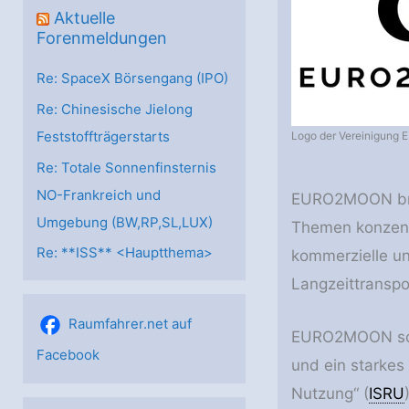
Aktuelle
Forenmeldungen
Re: SpaceX Börsengang (IPO)
Re: Chinesische Jielong
Feststoffträgerstarts
Logo der Vereinigun
Re: Totale Sonnenfinsternis
NO-Frankreich und
EURO2MOON brin
Umgebung (BW,RP,SL,LUX)
Themen konzentr
Re: **ISS** <Hauptthema>
kommerzielle u
Langzeittranspo
Raumfahrer.net auf
EURO2MOON soll 
Facebook
und ein starkes
Nutzung“ (
ISRU