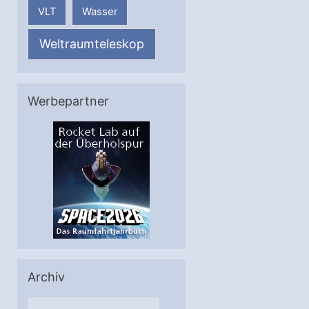
VLT
Wasser
Weltraumteleskop
Werbepartner
Archiv
A