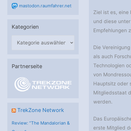
mastodon.raumfahrer.net
Ziel ist es, ein
und diese unter
Kategorien
Empfehlungen z
K
Die Vereinigung
a
als auch Forsch
t
Technologien od
e
Partnerseite
von Mondressou
g
o
Hauptsitz oder 
r
Mitgliedsstaat 
i
werden.
e
TrekZone Network
n
Das Europäische
Review: “The Mandalorian &
erste Mitglied