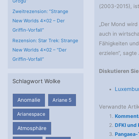
Grogu”
(2003-2015), ist
Zweitrezension: “Strange
New Worlds 4×02 – Der
„Der Mond wird 
Griffin-Vorfall”
auch in wirtsch
Rezension: Star Trek: Strange
Fähigkeiten und
New Worlds 4×02 – “Der
erzielen“, sagt
Griffin-Vorfall”
Diskutieren Si
Schlagwort Wolke
Luxembur
Anomalie
Ariane 5
Verwandte Artik
Arianespace
Kommenta
DFKI und 
Atmosphäre
Pangaea-T