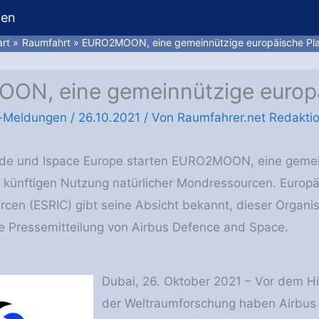
hen
art
Raumfahrt
EURO2MOON, eine gemeinnützige europäische Pla
N, eine gemeinnützige europä
-Meldungen
/
26.10.2021
/ Von
Raumfahrer.net Redakti
uide und Ispace Europe starten EURO2MOON, eine gemei
 künftigen Nutzung natürlicher Mondressourcen. Europä
cen (ESRIC) gibt seine Absicht bekannt, dieser Organis
ne Pressemitteilung von Airbus Defence and Space.
Dubai, 26. Oktober 2021 – Vor dem 
der Weltraumforschung haben Airbus 