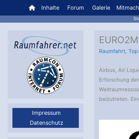
Zum
Inhalte
Forum
Galerie
Mitmac
Inhalt
St
springen
EURO2MOO
Raumfahrt
,
Top
Airbus, Air Liq
Erforschung der
Weltraumressour
beizutreten. Ei
Impressum
Datenschutz