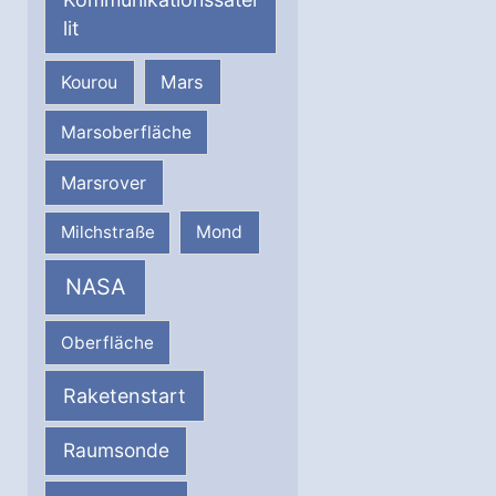
lit
Mars
Kourou
Marsoberfläche
Marsrover
Milchstraße
Mond
NASA
Oberfläche
Raketenstart
Raumsonde