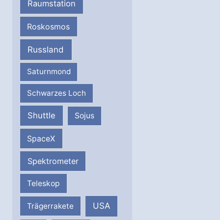
Raumstation
Roskosmos
Russland
Saturnmond
Schwarzes Loch
Shuttle
Sojus
SpaceX
Spektrometer
Teleskop
USA
Trägerrakete